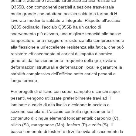
pesanti, adottano l'acciaio strutturale ad alta resistenza
Q355B, con componenti parziali a sezione trasversale
molto grande che adottano acciaio saldato a forma di H
lavorato mediante saldatura integrale. Rispetto all'acciaio
Q235 ordinario, l'acciaio Q355B ha un carico di
snervamento più elevato, una migliore tenacità alle basse
temperature, una maggiore resistenza alla compressione e
alla flessione e un'eccellente resistenza alla fatica, che può
resistere efficacemente ai carichi di impatto dinamico
generati dal funzionamento frequente della gru, evitare
deformazioni strutturali e deformazioni locali e garantire la
stabilità complessiva dell'officina sotto carichi pesanti a
lungo termine.
Per progetti di officine con super campate e carichi super
pesanti, vengono utilizzate preferibilmente travi ad H
laminate a caldo di alto livello e colonne in acciaio a
sezione scatolare. L'acciaio controlla rigorosamente il
contenuto di cinque elementi fondamentali: carbonio (C),
silicio (Si), manganese (Mn), fosforo (P) e zolfo (S). Il
basso contenuto di fosforo e di zolfo evita efficacemente la