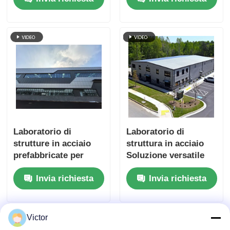
a lunghezza singola e
multipla
Laboratorio di
Laboratorio di
strutture in acciaio
struttura in acciaio
prefabbricate per
Soluzione versatile
impianti industriali e
ed economica per la
Invia richiesta
Invia richiesta
magazzini
vostra attività
Victor