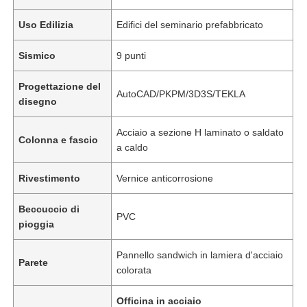
Uso Edilizia
Edifici del seminario prefabbricato
Sismico
9 punti
Progettazione del
AutoCAD/PKPM/3D3S/TEKLA
disegno
Acciaio a sezione H laminato o saldato
Colonna e fascio
a caldo
Rivestimento
Vernice anticorrosione
Beccuccio di
PVC
pioggia
Pannello sandwich in lamiera d'acciaio
Parete
colorata
Officina in acciaio