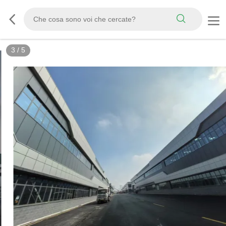
3
/
5