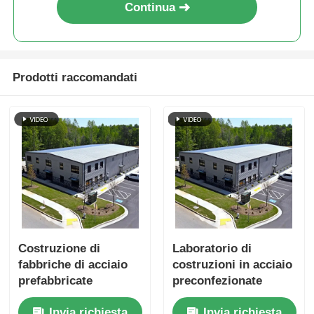
Continua
Prodotti raccomandati
Costruzione di
Laboratorio di
fabbriche di acciaio
costruzioni in acciaio
prefabbricate
preconfezionate
Laboratorio di
Invia richiesta
Invia richiesta
costruzioni in acciaio