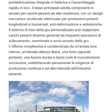
prefabbricazione integrale in fabbrica e l'assemblaggio
rapido in loco. Il telaio principale adotta componenti in
Struttura in acciaio prefabbricato
acciaio per carichi pesanti ad alta resistenza, con un design
meccanico strutturale ottimizzato per prestazioni portanti
longitudinali e trasversali, anti-deformazione e antisismiche.
Magazzino della struttura in acciaio
Il sistema di travi della gru personalizzato può sopportare
carichi pesanti dinamici generati da frequenti operazioni di
sollevamento, camminata e avvio-arresto della gru.
Workshop della struttura in acciaio
L'officina complessiva è caratterizzata da un'ampia luce
interna, un'elevata altezza libera, una forte capacità
portante, una buona durata e bassi costi di manutenzione
Edificio della struttura in acciaio
successiva, soddisfacendo pienamente le esigenze di
produzione continua e ad alta intensità dell'industria
pesante.
Costruzione della struttura in acciaio
Edificio a telaio in acciaio
Montaggio della struttura d'acciaio