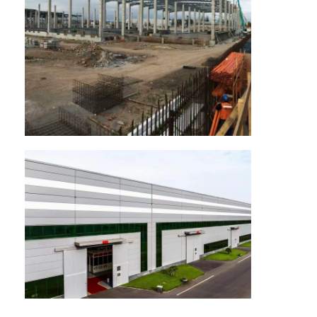
Materiale da costruzione in acciaio
pollame
capannone
Capannone per cavalli
Garage in acciaio