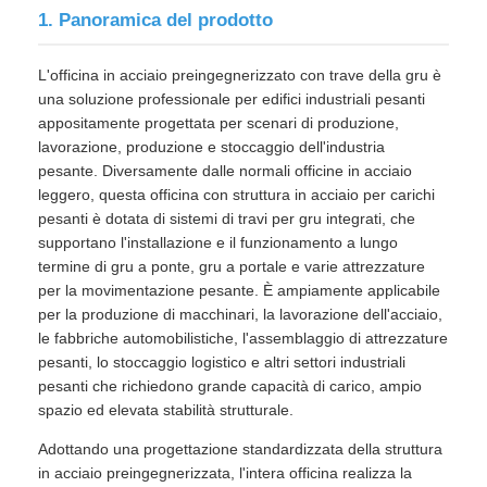
1. Panoramica del prodotto
Visita alla fabbrica
L'officina in acciaio preingegnerizzato con trave della gru è
una soluzione professionale per edifici industriali pesanti
appositamente progettata per scenari di produzione,
Controllo della qualità
lavorazione, produzione e stoccaggio dell'industria
pesante. Diversamente dalle normali officine in acciaio
leggero, questa officina con struttura in acciaio per carichi
Contattaci
pesanti è dotata di sistemi di travi per gru integrati, che
supportano l'installazione e il funzionamento a lungo
termine di gru a ponte, gru a portale e varie attrezzature
Notizie
per la movimentazione pesante. È ampiamente applicabile
per la produzione di macchinari, la lavorazione dell'acciaio,
Casi
le fabbriche automobilistiche, l'assemblaggio di attrezzature
pesanti, lo stoccaggio logistico e altri settori industriali
pesanti che richiedono grande capacità di carico, ampio
Blog
spazio ed elevata stabilità strutturale.
Adottando una progettazione standardizzata della struttura
in acciaio preingegnerizzata, l'intera officina realizza la
Chiedi un preventivo