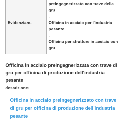
preingegnerizzato con trave della
gru
,
Evidenziare:
Officina in acciaio per l'industria
pesante
,
Officina per strutture in acciaio con
gru
Officina in acciaio preingegnerizzata con trave di
gru per officina di produzione dell'industria
pesante
descrizione:
Casa
Officina in acciaio preingegnerizzato con trave
di gru per officina di produzione dell'industria
Prodotti
pesante
Chi Siamo