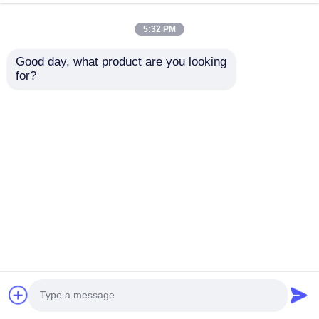
5:32 PM
Good day, what product are you looking 
for?
Telaio a portale per
Fermato di acciaio
officina con struttura
antincendio
in acciaio industriale
resistente al vento
personalizzata per
Invia richiesta
Invia richiesta
soluzioni intelligenti
ed economiche
Casa
Circa noi
Contattaci
Desktop Site
Mappa del sito
Norme sulla privacy
Qualità
Struttura in acciaio prefabbricato
Fabbrica