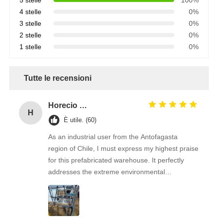
4 stelle
0%
3 stelle
0%
2 stelle
0%
1 stelle
0%
Tutte le recensioni
Horecio Farnandez
H
È utile. (60)
As an industrial user from the Antofagasta
region of Chile, I must express my highest praise
for this prefabricated warehouse. It perfectly
addresses the extreme environmental
challenges of our port area, characterized by
high salinity and strong winds. Before
collaborating, our biggest concerns were the