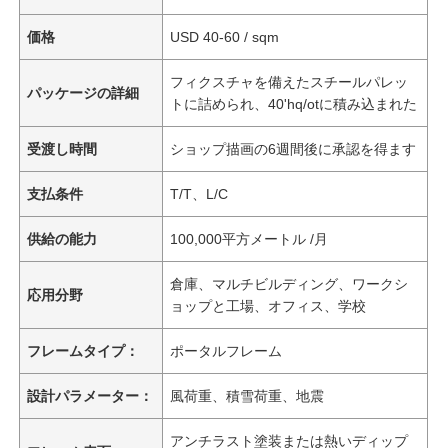
価格
USD 40-60 / sqm
フィクスチャを備えたスチールパレッ
パッケージの詳細
トに詰められ、40'hq/otに積み込まれた
受渡し時間
ショップ描画の6週間後に承認を得ます
支払条件
T/T、L/C
供給の能力
100,000平方メートル /月
倉庫、マルチビルディング、ワークシ
応用分野
ョップと工場、オフィス、学校
フレームタイプ：
ポータルフレーム
設計パラメーター：
風荷重、積雪荷重、地震
アンチラスト塗装または熱いディップ