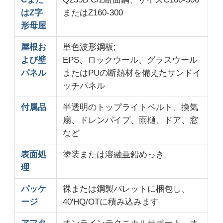
はZ字
またはZ160-300
形母屋
屋根お
単色波形鋼板;
よび壁
EPS、ロックウール、グラスウール
パネル
またはPUの断熱材を備えたサンドイ
ッチパネル
付属品
半透明のトップライトベルト、換気
扇、ドレンパイプ、雨樋、ドア、窓
など
表面処
塗装または溶融亜鉛めっき
理
パッケ
裸または鋼製パレットに梱包し、
ージ
40'HQ/OTに積み込みます