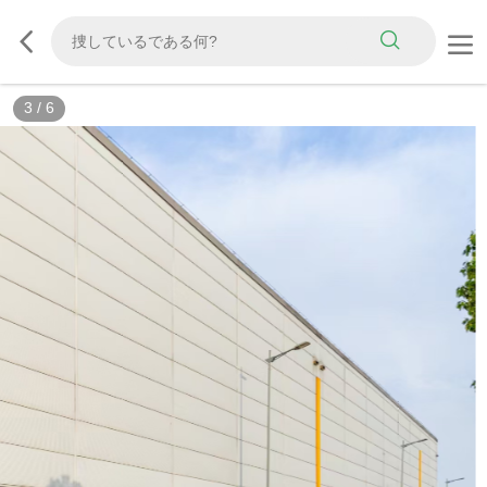
3
/
6