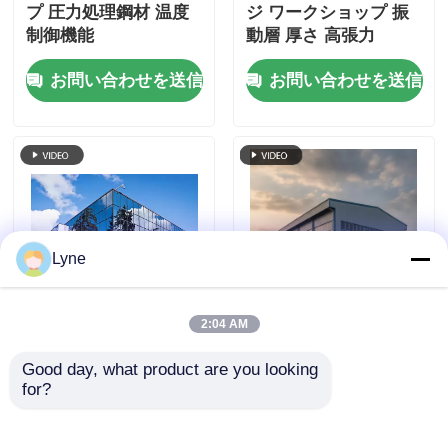
プ 圧力処理鋼材 温度
ジ ワークショップ 振
制御機能
動層 厚さ 高張力
お問い合わせを送信
お問い合わせを送信
Lyne
2:04 AM
工業用鉄骨構造物 ラテ
耐着鋼構造 金属 ワー
ンワークショップ 工場
クショップ 建物 腐食
Good day, what product are you looking 
防錆
色の色調を阻害する
for?
お問い合わせを送信
お問い合わせを送信