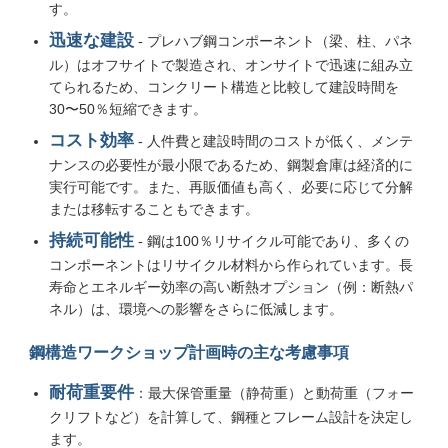
す。
迅速な建設
- プレハブ鋼コンポーネント（梁、柱、パネ
鉄骨構造の製作
ル）はオフサイトで製造され、オンサイトで迅速に組み立
てられるため、コンクリート構造と比較して建設時間を
30〜50％短縮できます。
鉄骨建築材料
コスト効率
- 人件費と建設時間のコストが低く、メンテ
ナンスの必要性が最小限であるため、鋼製倉庫は経済的に
鶏舎
実行可能です。また、再販価値も高く、必要に応じて分解
または移転することもできます。
牛棚
持続可能性
- 鋼は100％リサイクル可能であり、多くの
コンポーネントはリサイクル材料から作られています。長
寿命とエネルギー効率の高い断熱オプション（例：断熱パ
馬の棚
ネル）は、環境への影響をさらに低減します。
鋼構造ワークショップ計画時の主な考慮事項
スチールガレージ
耐荷重要件
：最大保管重量（静荷重）と動荷重（フォー
クリフトなど）を計算して、鋼種とフレーム設計を決定し
ます。