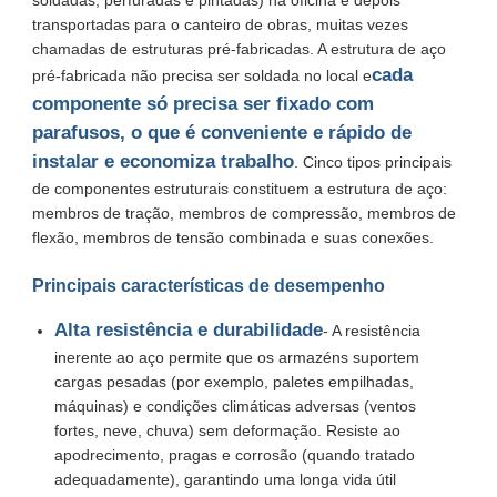
transportadas para o canteiro de obras, muitas vezes
chamadas de estruturas pré-fabricadas. A estrutura de aço
Fabricação da construção de aço
cada
pré-fabricada não precisa ser soldada no local e
componente só precisa ser fixado com
Material de construção de aço
parafusos, o que é conveniente e rápido de
instalar e economiza trabalho
. Cinco tipos principais
de componentes estruturais constituem a estrutura de aço:
Casa de aves
membros de tração, membros de compressão, membros de
flexão, membros de tensão combinada e suas conexões.
galpão de vaca
Principais características de desempenho
Alta resistência e durabilidade
- A resistência
Cabanagem
inerente ao aço permite que os armazéns suportem
cargas pesadas (por exemplo, paletes empilhadas,
Garagem de aço
máquinas) e condições climáticas adversas (ventos
fortes, neve, chuva) sem deformação. Resiste ao
apodrecimento, pragas e corrosão (quando tratado
adequadamente), garantindo uma longa vida útil