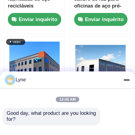
recicláveis
oficinas de aço pré-
projetada
Enviar inquérito
Enviar inquérito
Lyne
2000m2 Oficina de
Montagem
12:45 AM
Estruturas de Aço de
profissional de
Alta Capacidade de
estruturas de aço
Good day, what product are you looking 
Armazenamento e
duráveis com serviço
for?
Enviar inquérito
Enviar inquérito
Fabricante
no local