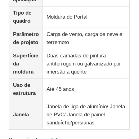
Tipo de
Moldura do Portal
Sobre Nós
quadro
Parâmetro
Carga de vento, carga de neve e
Visita à Fábrica
de projeto
terremoto
Superfície
Duas camadas de pintura
Controle de Qualidade
da
antiferrugem ou galvanizado por
moldura
imersão a quente
Contacte-nos
Uso de
Até 45 anos
estrutura
Notícias
Janela de liga de alumínio/ Janela
Janela
de PVC/ Janela de painel
Casos
sanduíche/persianas
Blogue