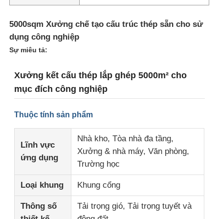
5000sqm Xưởng chế tạo cấu trúc thép sẵn cho sử
dụng công nghiệp
Sự miêu tả:
Xưởng kết cấu thép lắp ghép 5000m² cho
mục đích công nghiệp
Thuộc tính sản phẩm
Nhà kho, Tòa nhà đa tầng,
Lĩnh vực
Xưởng & nhà máy, Văn phòng,
Trang chủ
ứng dụng
Trường học
Loại khung
Khung cổng
Các sản phẩm
Thông số
Tải trọng gió, Tải trọng tuyết và
Chương trình VR
thiết kế
động đất