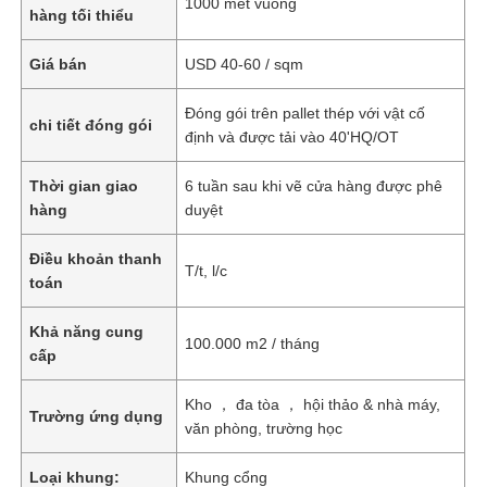
1000 mét vuông
hàng tối thiểu
Giá bán
USD 40-60 / sqm
Đóng gói trên pallet thép với vật cố
chi tiết đóng gói
định và được tải vào 40'HQ/OT
Thời gian giao
6 tuần sau khi vẽ cửa hàng được phê
hàng
duyệt
Điều khoản thanh
T/t, l/c
toán
Khả năng cung
100.000 m2 / tháng
cấp
Kho ， đa tòa ， hội thảo & nhà máy,
Trường ứng dụng
văn phòng, trường học
Loại khung:
Khung cổng