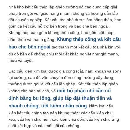
Nhà kho kết cấu thép lắp ghép cường độ cao cung cấp giải
pháp trọn gói với giao hàng nhanh chóng và hướng dẫn lắp
Yêu cầu báo giá
đặt chuyên nghiệp. Kết cấu tòa nhà được làm bằng thép, bao
gồm cả kết cấu hỗ trợ bên trong và bao che bên ngoài.
Khung thép bao gồm khung thép cổng, bao gồm cột thép,
Cấu trúc thép đúc sẵn
Khung thép cổng và kết cấu
dầm thép và thanh giằng.
bao che bên ngoài
tạo thành một kết cấu tòa nhà kín với
Kho cấu trúc thép
đủ độ bền để chống chịu thời tiết khắc nghiệt như gió mạnh,
mưa và tuyết.
Hội thảo cấu trúc thép
Các cấu kiện kim loại được gia công (cắt, hàn, khoan và sơn)
tại xưởng, sau đó vận chuyển đến công trường xây dựng,
thường được gọi là kết cấu lắp ghép. Kết cấu thép lắp ghép
Xây dựng cấu trúc thép
mỗi bộ phận chỉ cần cố
không cần hàn tại chỗ, và
định bằng bu lông, giúp lắp đặt thuận tiện và
nhanh chóng, tiết kiệm nhân công
. Năm loại cấu
Xây dựng cấu trúc thép
kiện kết cấu chính tạo nên khung thép: các cấu kiện chịu
kéo, cấu kiện chịu nén, cấu kiện chịu uốn, cấu kiện chịu ứng
Xây dựng khung thép
suất kết hợp và các mối nối của chúng.