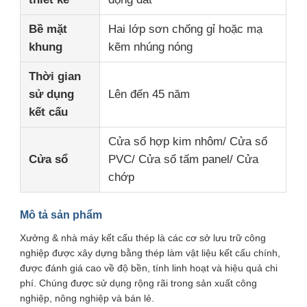
Bề mặt
Hai lớp sơn chống gỉ hoặc mạ
Về chúng tôi
khung
kẽm nhúng nóng
Thời gian
Tham quan nhà máy
sử dụng
Lên đến 45 năm
kết cấu
Kiểm soát chất lượng
Cửa sổ hợp kim nhôm/ Cửa sổ
Cửa sổ
PVC/ Cửa sổ tấm panel/ Cửa
Liên hệ
chớp
Tin tức
Mô tả sản phẩm
Xưởng & nhà máy kết cấu thép là các cơ sở lưu trữ công
nghiệp được xây dựng bằng thép làm vật liệu kết cấu chính,
Các vụ án
được đánh giá cao về độ bền, tính linh hoạt và hiệu quả chi
phí. Chúng được sử dụng rộng rãi trong sản xuất công
nghiệp, nông nghiệp và bán lẻ.
Blog