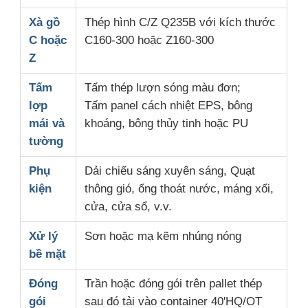
Xà gồ
Thép hình C/Z Q235B với kích thước
C hoặc
C160-300 hoặc Z160-300
Z
Tấm
Tấm thép lượn sóng màu đơn;
lợp
Tấm panel cách nhiệt EPS, bông
mái và
khoáng, bông thủy tinh hoặc PU
tường
Phụ
Dải chiếu sáng xuyên sáng, Quạt
kiện
thông gió, ống thoát nước, máng xối,
cửa, cửa sổ, v.v.
Xử lý
Sơn hoặc mạ kẽm nhúng nóng
bề mặt
Đóng
Trần hoặc đóng gói trên pallet thép
gói
sau đó tải vào container 40'HQ/OT