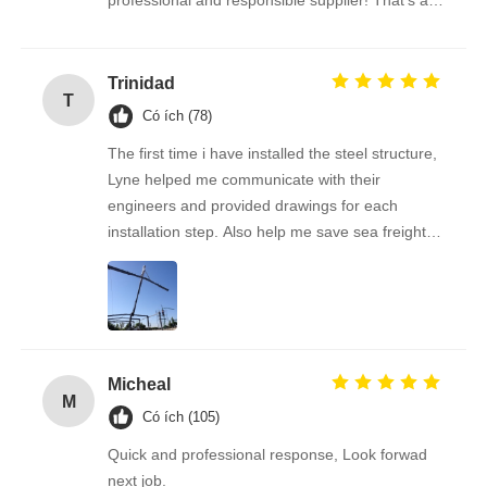
professional and responsible supplier! That’s a
amazing building!
Trinidad
T
Có ích (78)
The first time i have installed the steel structure,
Lyne helped me communicate with their
engineers and provided drawings for each
installation step. Also help me save sea freight
by checking with different shipping companies,
really thanks for your service and help.
Micheal
M
Có ích (105)
Quick and professional response, Look forwad
next job.