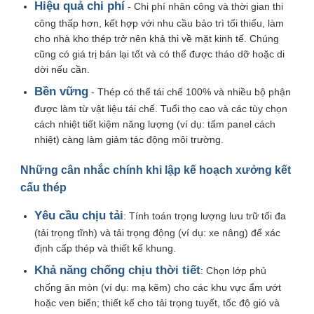
Hiệu quả chi phí
- Chi phí nhân công và thời gian thi
công thấp hơn, kết hợp với nhu cầu bảo trì tối thiểu, làm
cho nhà kho thép trở nên khả thi về mặt kinh tế. Chúng
cũng có giá trị bán lại tốt và có thể được tháo dỡ hoặc di
dời nếu cần.
Bền vững
- Thép có thể tái chế 100% và nhiều bộ phận
được làm từ vật liệu tái chế. Tuổi thọ cao và các tùy chọn
cách nhiệt tiết kiệm năng lượng (ví dụ: tấm panel cách
nhiệt) càng làm giảm tác động môi trường.
Những cân nhắc chính khi lập kế hoạch xưởng kết
cấu thép
Yêu cầu chịu tải
: Tính toán trọng lượng lưu trữ tối đa
(tải trọng tĩnh) và tải trọng động (ví dụ: xe nâng) để xác
định cấp thép và thiết kế khung.
Khả năng chống chịu thời tiết
: Chọn lớp phủ
chống ăn mòn (ví dụ: mạ kẽm) cho các khu vực ẩm ướt
hoặc ven biển; thiết kế cho tải trọng tuyết, tốc độ gió và