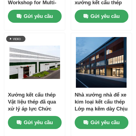
Workshop for Multi-
xưởng kết cấu thép
building and
thân thiện với môi
Gửi yêu cầu
Gửi yêu cầu
Warehouse with
trường
Large-span Plants
and Customized
Design for
Warehouse
Xưởng kết cấu thép
Nhà xưởng nhà để xe
Vật liệu thép đã qua
kim loại kết cấu thép
xử lý áp lực Chức
Lớp mạ kẽm dày Chịu
năng kiểm soát nhiệt
lực kéo cao
Gửi yêu cầu
Gửi yêu cầu
độ