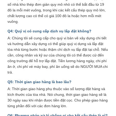
số nhà kho thép đơn giản quy mô nhỏ có thể bắt đầu từ 19
đô la mỗi mét vuông, trong khi các kết cấu thép quy mô lớn,
chất lượng cao có thể có giá 100 đô la hoặc hơn mỗi mét
vuông.
Q4: Quý vị có cung cấp dịch vụ lắp đặt không?
A: Chúng tôi sẽ cung cấp cho quý vị bản vẽ xây dựng chi tiết
và hướng dẫn xây dựng có thể giúp quý vị dựng và lắp đặt
tòa nhà từng bước hoặc thậm chí dịch vụ lắp đặt tại chỗ. Nếu
cần, công nhân và kỹ sư của chúng tôi có thể được cử đến
công trường để hỗ trợ lắp đặt. Tiền lương hàng ngày, chi phí
ăn ở, chi phí vé máy bay, phí ăn uống sẽ do NGƯỜI MUA chi
trả.
Q5: Thời gian giao hàng là bao lâu?
A: Thời gian giao hàng phụ thuộc vào số lượng đặt hàng và
kích thước của tòa nhà. Nói chung, thời gian giao hàng sẽ là
30 ngày sau khi nhận được tiền đặt cọc. Cho phép giao hàng
từng phần đối với các đơn hàng lớn.
Q6: Phương pháp xử lý chống gỉ cho kết cấu thép là gì?