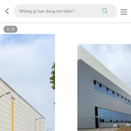
3
/
6