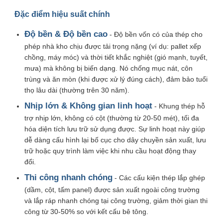
Đặc điểm hiệu suất chính
Chế tạo kết cấu thép
Độ bền & Độ bền cao
- Độ bền vốn có của thép cho
phép nhà kho chịu được tải trọng nặng (ví dụ: pallet xếp
Vật liệu xây dựng bằng thép
chồng, máy móc) và thời tiết khắc nghiệt (gió mạnh, tuyết,
mưa) mà không bị biến dạng. Nó chống mục nát, côn
trùng và ăn mòn (khi được xử lý đúng cách), đảm bảo tuổi
Ngôi nhà gia cầm
thọ lâu dài (thường trên 30 năm).
Nhịp lớn & Không gian linh hoạt
- Khung thép hỗ
trợ nhịp lớn, không có cột (thường từ 20-50 mét), tối đa
chuồng bò
hóa diện tích lưu trữ sử dụng được. Sự linh hoạt này giúp
dễ dàng cấu hình lại bố cục cho dây chuyền sản xuất, lưu
Chuồng ngựa
trữ hoặc quy trình làm việc khi nhu cầu hoạt động thay
đổi.
Thi công nhanh chóng
- Các cấu kiện thép lắp ghép
Nhà để xe bằng thép
(dầm, cột, tấm panel) được sản xuất ngoài công trường
và lắp ráp nhanh chóng tại công trường, giảm thời gian thi
công từ 30-50% so với kết cấu bê tông.