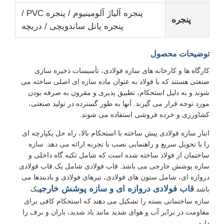
پنجره آلیاژ آلومینیوم / پنجره PVC /
پنجره
پنجره پانل ساندویچی / دریچه
درباره ما
توضیحات محصول
بازدید از کارخانه
کارگاه ها و کارخانه های سازه فولادی، تأسیسات ذخیره سازی
صنعتی هستند که با فولاد به عنوان ماده سازه ای اصلی ساخته می
کنترل کیفیت
شوند و به دلیل استحکام، تطبیق پذیری و مقرون به صرفه بودن
مورد توجه قرار می گیرند. آنها به طور گسترده در تولید صنعتی،
کشاورزی و خرده فروشی استفاده می شوند.
با ما تماس بگیرید
انبار سازه فولادی پیش ساخته با استحکام بالا، راه حل یکپارچه ای
را با تحویل سریع و راهنمایی نصب با تجربه ارائه می دهد. سازه
ساختمان از فولاد ساخته شده است که شامل تکیه گاه داخلی و
اخبار
سازه پوشش خارجی می باشد. قاب فولادی شامل یک قاب فولادی
دروازه ای، شامل ستون های فولادی، تیرهای فولادی و بادبندها می
موارد
قاب فولادی دروازه ای و سازه پوشش خارجی
باشد.
یک
سازه ساختمانی بسته را تشکیل می دهند که استحکام کافی برای
مقاومت در برابر آب و هوای شدید مانند باد شدید، باران و برف را
وبلاگ
دارد.