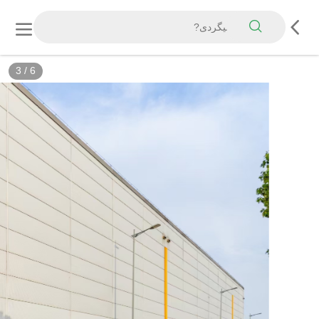
3
/
6