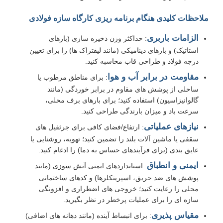
ملاحظات کلیدی هنگام برنامه ریزی کارگاه سازه فولادی
الزامات باربری
: حداکثر وزن ذخیره سازی (بارهای
استاتیک) و بارهای دینامیکی (مانند لیفتراک ها) را برای تعیین
درجه فولاد و طراحی قاب محاسبه کنید.
مقاومت در برابر آب و هوا
: برای مناطق مرطوب یا
ساحلی از پوشش های مقاوم در برابر خوردگی (مانند
گالوانیزاسیون) استفاده کنید؛ برای بارهای برف محلی،
سرعت باد و میزان بارندگی طراحی کنید.
نیازهای عملیاتی
: ارتفاع/فضای کافی برای جرثقیل های
سقفی یا ماشین آلات بلند را تضمین کنید؛ تهویه، روشنایی یا
عایق بندی (برای فرآیندهای حساس به دما) را ادغام کنید.
ایمنی و انطباق
: استانداردهای ایمنی آتش سوزی (مانند
پوشش های ضد حریق، اسپرینکلرها) و کدهای ساختمانی
محلی را رعایت کنید؛ خروجی های اضطراری و افزونگی
سازه ای را برای عملیات پرخطر در نظر بگیرید.
مقیاس پذیری
: برای انبساط آینده (مانند دهانه های اضافی)