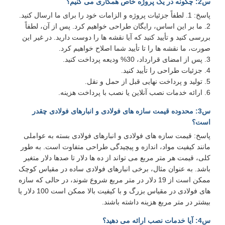
س2: چگونه در یک پروژه خاص همکاری می کنیم؟
پاسخ: 1. لطفاً جزئیات پروژه و الزامات خود را برای ما ارسال کنید.
2. ما بر این اساس، رایگان طراحی خواهیم کرد. پس از آن، لطفاً
بررسی کنید و تأیید کنید که آیا نقشه ها را دوست دارید. در غیر این
صورت، ما نقشه ها را تا تأیید شما اصلاح خواهیم کرد.
3. پس از امضای قرارداد، 30% ودیعه پرداخت کنید.
4. جزئیات طراحی را تأیید کنید.
5. تولید و پرداخت نهایی قبل از حمل و نقل.
6. ارائه خدمات نصب آنلاین یا نصب با پرداخت هزینه.
س3: محدوده قیمت سازه های فولادی و انبارهای فولادی چقدر
است؟
پاسخ: قیمت سازه های فولادی و انبارهای فولادی بسته به عواملی
مانند کیفیت مواد، اندازه و پیچیدگی طراحی متفاوت است. به طور
کلی، قیمت هر متر مربع می تواند از ده ها دلار تا صدها دلار متغیر
باشد. به عنوان مثال، برخی انبارهای فولادی ساده در مقیاس کوچک
ممکن است از 19 دلار در متر مربع شروع شوند، در حالی که سازه
های فولادی در مقیاس بزرگ و با کیفیت بالا ممکن است 100 دلار یا
بیشتر در متر مربع هزینه داشته باشند.
س4: آیا خدمات نصب ارائه می دهید؟