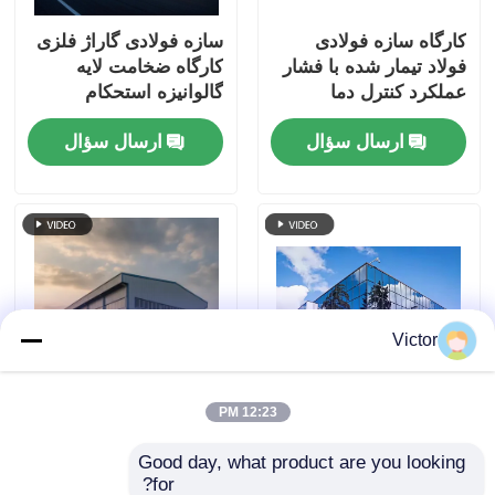
کارگاه سازه فولادی
سازه فولادی گاراژ فلزی
فولاد تیمار شده با فشار
کارگاه ضخامت لایه
عملکرد کنترل دما
گالوانیزه استحکام
کششی بالا
ارسال سؤال
ارسال سؤال
Victor
12:23 PM
ساختمان فولادی صنعتی،
ساختمان های کارگاهی
کارگاه های لاتین،
فلزی با ساختار فولادی
Good day, what product are you looking 
کارخانه، حفاظت از
مقاوم در برابر سایش،
for?