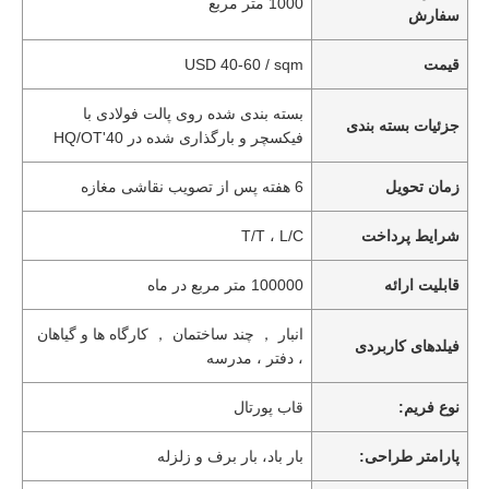
1000 متر مربع
سفارش
قیمت
USD 40-60 / sqm
بسته بندی شده روی پالت فولادی با
جزئیات بسته بندی
فیکسچر و بارگذاری شده در 40'HQ/OT
زمان تحویل
6 هفته پس از تصویب نقاشی مغازه
شرایط پرداخت
T/T ، L/C
قابلیت ارائه
100000 متر مربع در ماه
انبار ， چند ساختمان ， کارگاه ها و گیاهان
فیلدهای کاربردی
، دفتر ، مدرسه
نوع فریم:
قاب پورتال
پارامتر طراحی:
بار باد، بار برف و زلزله