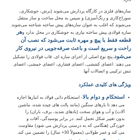
سازه‌های فلزی در کارگاه پردازش می‌شوند (برش، جوشکاری،
درخواست قیمت
سوراخ‌کاری و رنگ‌آمیزی) و سپس به محل ساخت و ساز منتقل
می‌شوند که اغلب به عنوان سازه‌های پیش ساخته شناخته می‌شوند.
هر
سازه فولادی پیش ساخته نیازی به جوشکاری در محل ندارد و
ساختار فولادی پیش ساخته
قطعه فقط با پیچ و مهره ثابت می‌شود که نصب آن
راحت و سریع است و باعث صرفه‌جویی در نیروی کار
انبار سازه فولادی
می‌شود.
پنج نوع اصلی از اجزای سازه ای، قاب فولادی را تشکیل
می دهند: اعضای کششی، اعضای فشاری، اعضای خمشی، اعضای
تنش ترکیبی و اتصالات آنها.
کارگاه ساختار فولاد
ویژگی های کلیدی عملکرد
ساخت سازه فولادی
استحکام و دوام بالا
- استحکام ذاتی فولاد به انبارها اجازه
می دهد تا بارهای سنگین (مانند پالت های چیده شده، ماشین
آلات) و آب و هوای سخت (بادهای شدید، برف، باران) را
ساخت و ساز ساخت و ساز
بدون تغییر شکل تحمل کنند. در برابر پوسیدگی، آفات و
خوردگی (هنگامی که به درستی پردازش می شود) مقاومت
می کند و عمر طولانی (معمولاً 30+ سال) را تضمین می کند.
قاب فولادی