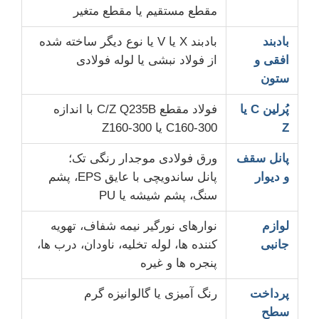
مقطع مستقیم یا مقطع متغیر
بادبند
بادبند X یا V یا نوع دیگر ساخته شده
افقی و
از فولاد نبشی یا لوله فولادی
ستون
پُرلین C یا
فولاد مقطع C/Z Q235B با اندازه
Z
C160-300 یا Z160-300
پانل سقف
ورق فولادی موجدار رنگی تک؛
و دیوار
پانل ساندویچی با عایق EPS، پشم
سنگ، پشم شیشه یا PU
لوازم
نوارهای نورگیر نیمه شفاف، تهویه
جانبی
کننده ها، لوله تخلیه، ناودان، درب ها،
پنجره ها و غیره
پرداخت
رنگ آمیزی یا گالوانیزه گرم
سطح