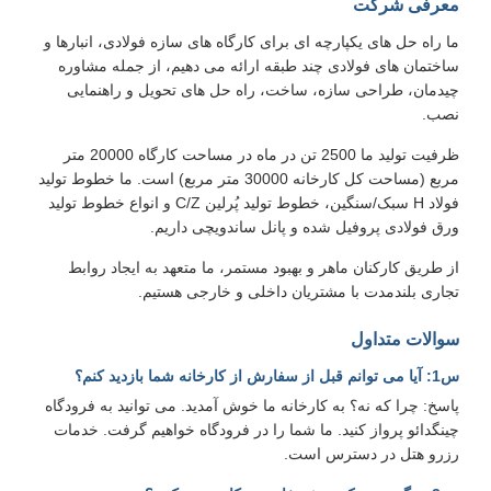
معرفی شرکت
ما راه حل های یکپارچه ای برای کارگاه های سازه فولادی، انبارها و
ساختمان های فولادی چند طبقه ارائه می دهیم، از جمله مشاوره
چیدمان، طراحی سازه، ساخت، راه حل های تحویل و راهنمایی
نصب.
ظرفیت تولید ما 2500 تن در ماه در مساحت کارگاه 20000 متر
مربع (مساحت کل کارخانه 30000 متر مربع) است. ما خطوط تولید
فولاد H سبک/سنگین، خطوط تولید پُرلین C/Z و انواع خطوط تولید
ورق فولادی پروفیل شده و پانل ساندویچی داریم.
از طریق کارکنان ماهر و بهبود مستمر، ما متعهد به ایجاد روابط
تجاری بلندمدت با مشتریان داخلی و خارجی هستیم.
سوالات متداول
س1: آیا می توانم قبل از سفارش از کارخانه شما بازدید کنم؟
پاسخ: چرا که نه؟ به کارخانه ما خوش آمدید. می توانید به فرودگاه
چینگدائو پرواز کنید. ما شما را در فرودگاه خواهیم گرفت. خدمات
رزرو هتل در دسترس است.