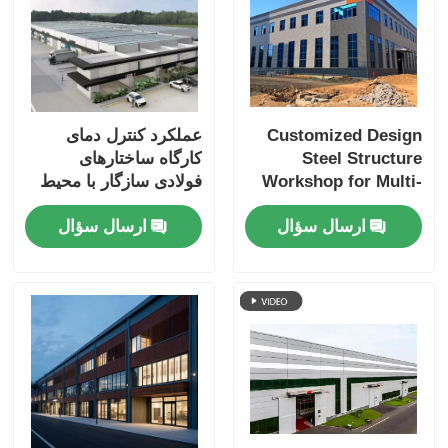
Customized Design
عملکرد کنترل دمای
Steel Structure
کارگاه ساختارهای
Workshop for Multi-
فولادی سازگار با محیط
building and
زیست
ارسال سؤال
ارسال سؤال
Warehouse with
Large-span Plants
and Customized
Design for
Warehouse