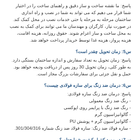
پاسخ: ما نقشه ساخت و ساز دقیق و راهنمای ساخت را در اختیار
شما قرار می دهیم که می تواند به شما در نصب و راه اندازی
ساختمان مرحله به مرحله یا حتی خدمات نصب در محل کمک کند.
در صورت نیاز، کارگران و مهندسان ما می توانند برای کمک به نصب
به محل ساخت و ساز اعزام شوند. حقوق روزانه، هزینه اقامت،
هزینه پرواز، هزینه غذا توسط خریدار پرداخت خواهد شد.
س5: زمان تحویل چقدر است؟
پاسخ: زمان تحویل به تعداد سفارش و اندازه ساختمان بستگی دارد.
به طور کلی، زمان تحویل 30 روز پس از دریافت ودیعه خواهد بود.
حمل و نقل جزئی برای سفارشات بزرگ مجاز است.
س6: درمان ضد زنگ برای سازه فولادی چیست؟
پاسخ: درمان ضد زنگ سازه فولادی:
- رنگ ضد زنگ معمولی
- رنگ ضد زنگ با پرایمر روی اپوکسی
- گالوانیزاسیون گرم
- گالوانیزاسیون گرم + پوشش PU
- سازه فولاد ضد زنگ: سازه فولاد ضد زنگ شماره 301/304/316.
س7: در مورد کنترل کیفیت شما چطور؟