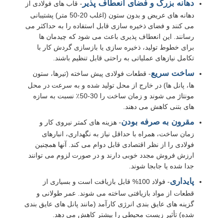
دهانه بزرگ و فضای انعطاف پذیر
- قاب های فولادی از
دهانه های عریض و بدون ستون (اغلب 20-50 متر) پشتیبانی
ساخت سازه های فولادی
می کنند و فضای ذخیره سازی قابل استفاده را به حداکثر می
رسانند. این انعطاف پذیری باعث می شود که چیدمان ها
برای خطوط تولید، ذخیره سازی یا بازسازی گردش کار با
مواد ساختمانی فولادی
تکامل نیازهای عملیاتی به راحتی قابل تنظیم باشند.
ساخت سریع
- قطعات فولادی پیش ساخته (تیرها، ستون
خانه مرغداری
ها، پانل ها) در خارج از محل تولید شده و به سرعت در محل
مونتاژ می شوند و زمان ساخت را 30-50٪ نسبت به سازه
های بتنی کاهش می دهند.
مزرعه گاو
مقرون به صرفه بودن
- هزینه های کمتر نیروی کار و
زمان ساخت، همراه با حداقل نیاز به نگهداری، انبارهای
فولادی را از نظر اقتصادی قابل دوام می کند. آنها همچنین
آخور اسب
ارزش فروش مجدد خوبی دارند و در صورت لزوم می توانند
جدا شده یا جابجا شوند.
گاراژ فولادی
پایداری
- فولاد 100% قابل بازیافت است و بسیاری از
قطعات از مواد بازیافتی ساخته می شوند. عمر طولانی و
گزینه های عایق بندی انرژی کارآمد (مانند پانل های عایق بندی
شده) تأثیر زیست محیطی را بیشتر کاهش می دهد.