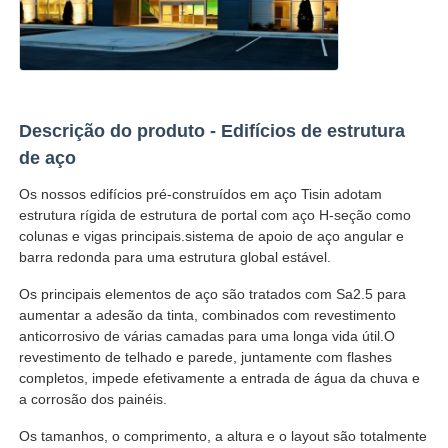
Solicitar Orçamento
Estrutura de aço pré -fabricada
Descrição do produto - Edifícios de estrutura
de aço
Armazém de estrutura de aço
Os nossos edifícios pré-construídos em aço Tisin adotam
estrutura rígida de estrutura de portal com aço H-seção como
colunas e vigas principais.sistema de apoio de aço angular e
Oficina de estrutura de aço
barra redonda para uma estrutura global estável.
Os principais elementos de aço são tratados com Sa2.5 para
Edifício da estrutura de aço
aumentar a adesão da tinta, combinados com revestimento
anticorrosivo de várias camadas para uma longa vida útil.O
revestimento de telhado e parede, juntamente com flashes
Construção da estrutura de aço
completos, impede efetivamente a entrada de água da chuva e
a corrosão dos painéis.
Edifício da estrutura de aço
Os tamanhos, o comprimento, a altura e o layout são totalmente