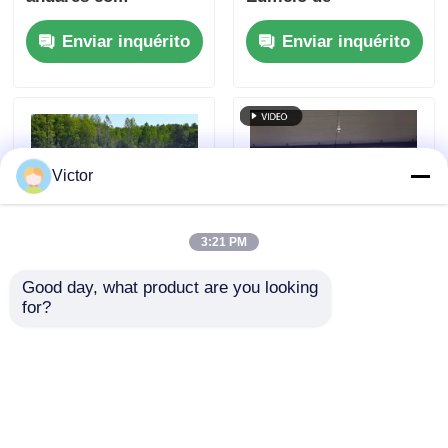
estrutura de aço e
armazenamento
Enviar inquérito
Enviar inquérito
camadas de cor de
Corantes resistentes
alta adesão
ao sal
Victor
3:21 PM
Good day, what product are you looking 
Edifício de estrutura
Construções pré-
for?
de aço com material
fabricadas de aço
de aço de alta
Estrutura de aço
resistência 150mm
Logística Armazém
Enviar inquérito
Enviar inquérito
200mm 250mm 50mm
Oficina Edifícios
75mm 100mm
industriais Edifícios
comerciais Armazém