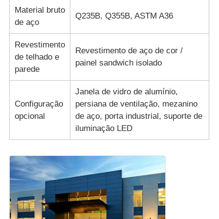
Material bruto
Q235B, Q355B, ASTM A36
de aço
Sobre Nós
Revestimento
Revestimento de aço de cor /
de telhado e
Visita à Fábrica
painel sandwich isolado
parede
Controle de Qualidade
Janela de vidro de alumínio,
Configuração
persiana de ventilação, mezanino
opcional
de aço, porta industrial, suporte de
Contacte-nos
iluminação LED
Notícias
Casos
Blogue