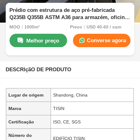
Prédio com estrutura de aço pré-fabricada
Q235B Q355B ASTM A36 para armazém, oficina,
design personalizado
MOQ：1000m²
Preço：USD 40-60 / sqm
Converse agora
Melhor preço
DESCRIçãO DE PRODUTO
Lugar de origem
Shandong, China
Marca
TISIN
Certificação
ISO, CE, SGS
Número do
EDIFÍCIO TISIN