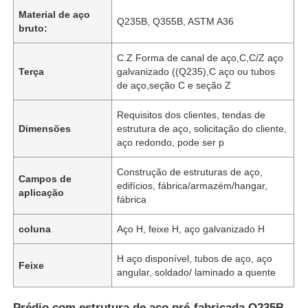
Material de aço
Q235B, Q355B, ASTM A36
bruto:
C.Z Forma de canal de aço,C,C/Z aço
Terça
galvanizado ((Q235),C aço ou tubos
de aço,seção C e seção Z
Requisitos dos clientes, tendas de
Dimensões
estrutura de aço, solicitação do cliente,
aço redondo, pode ser p
Construção de estruturas de aço,
Campos de
edifícios, fábrica/armazém/hangar,
aplicação
fábrica
coluna
Aço H, feixe H, aço galvanizado H
H aço disponível, tubos de aço, aço
Feixe
angular, soldado/ laminado a quente
Prédio com estrutura de aço pré-fabricada Q235B