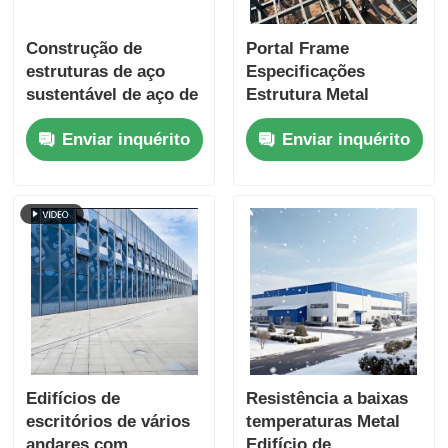
Construção de
Portal Frame
estruturas de aço
Especificações
sustentável de aço de
Estrutura Metal
baixa liga de alta
Construção
Enviar inquérito
Enviar inquérito
resistência de aço
Superfície de aço
multiuso
revestida de pó
Edifícios de
Resistência a baixas
escritórios de vários
temperaturas Metal
andares com
Edifício de