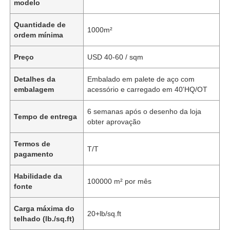
modelo
Quantidade de
1000m²
ordem mínima
Preço
USD 40-60 / sqm
Detalhes da
Embalado em palete de aço com
embalagem
acessório e carregado em 40'HQ/OT
6 semanas após o desenho da loja
Tempo de entrega
obter aprovação
Termos de
T/T
pagamento
Habilidade da
100000 m² por mês
fonte
Carga máxima do
20+lb/sq.ft
telhado (lb./sq.ft)