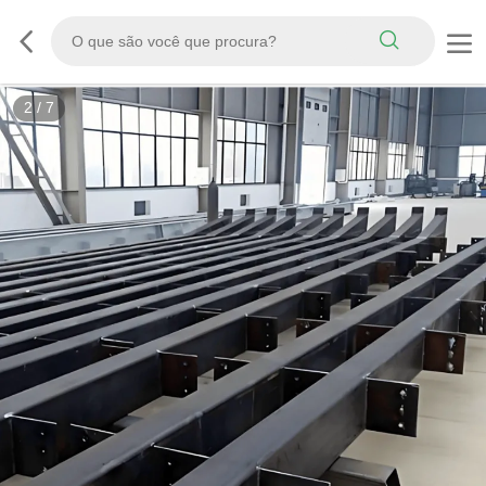
3
/
7