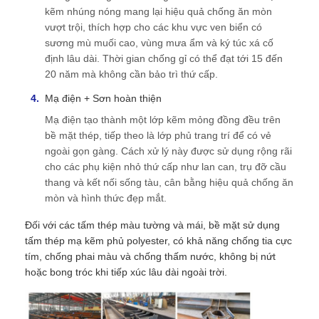
kẽm nhúng nóng mang lại hiệu quả chống ăn mòn
vượt trội, thích hợp cho các khu vực ven biển có
sương mù muối cao, vùng mưa ẩm và ký túc xá cố
định lâu dài. Thời gian chống gỉ có thể đạt tới 15 đến
20 năm mà không cần bảo trì thứ cấp.
Mạ điện + Sơn hoàn thiện
Mạ điện tạo thành một lớp kẽm mỏng đồng đều trên
bề mặt thép, tiếp theo là lớp phủ trang trí để có vẻ
ngoài gọn gàng. Cách xử lý này được sử dụng rộng rãi
cho các phụ kiện nhỏ thứ cấp như lan can, trụ đỡ cầu
thang và kết nối sống tàu, cân bằng hiệu quả chống ăn
mòn và hình thức đẹp mắt.
Đối với các tấm thép màu tường và mái, bề mặt sử dụng
tấm thép mạ kẽm phủ polyester, có khả năng chống tia cực
tím, chống phai màu và chống thấm nước, không bị nứt
hoặc bong tróc khi tiếp xúc lâu dài ngoài trời.