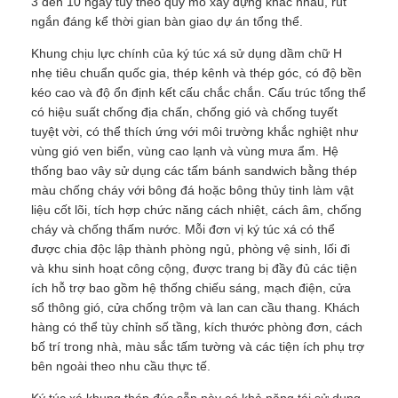
3 đến 10 ngày tùy theo quy mô xây dựng khác nhau, rút ​​
ngắn đáng kể thời gian bàn giao dự án tổng thể.
Tham quan nhà máy
Khung chịu lực chính của ký túc xá sử dụng dầm chữ H
nhẹ tiêu chuẩn quốc gia, thép kênh và thép góc, có độ bền
kéo cao và độ ổn định kết cấu chắc chắn. Cấu trúc tổng thể
Kiểm soát chất lượng
có hiệu suất chống địa chấn, chống gió và chống tuyết
tuyệt vời, có thể thích ứng với môi trường khắc nghiệt như
vùng gió ven biển, vùng cao lạnh và vùng mưa ẩm. Hệ
Liên hệ
thống bao vây sử dụng các tấm bánh sandwich bằng thép
màu chống cháy với bông đá hoặc bông thủy tinh làm vật
liệu cốt lõi, tích hợp chức năng cách nhiệt, cách âm, chống
Tin tức
cháy và chống thấm nước. Mỗi đơn vị ký túc xá có thể
được chia độc lập thành phòng ngủ, phòng vệ sinh, lối đi
và khu sinh hoạt công cộng, được trang bị đầy đủ các tiện
Các vụ án
ích hỗ trợ bao gồm hệ thống chiếu sáng, mạch điện, cửa
sổ thông gió, cửa chống trộm và lan can cầu thang. Khách
hàng có thể tùy chỉnh số tầng, kích thước phòng đơn, cách
Blog
bố trí trong nhà, màu sắc tấm tường và các tiện ích phụ trợ
bên ngoài theo nhu cầu thực tế.
Yêu cầu báo giá
Ký túc xá khung thép đúc sẵn này có khả năng tái sử dụng