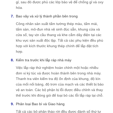
gỉ, sau đó được phủ các lớp bảo vệ để chống gỉ và oxy
hóa.
Bao vây và xử lý thành phần bên trong
Công nhân sản xuất tấm tường thép màu, tấm mái,
tấm sàn, mô-đun nhà vệ sinh đúc sẵn, khung cửa và
cửa sổ, tay vịn cầu thang và khe cắm dây điện tại các
khu vực sản xuất độc lập. Tất cả các phụ kiện đều phù
hợp với kích thước khung thép chính để lắp đặt tích
hợp.
Kiểm tra trước khi lắp ráp nhà máy
Việc lắp ráp thử nghiệm hoàn chỉnh một hoặc nhiều
đơn vị ký túc xá được hoàn thành bên trong nhà máy.
Thanh tra viên kiểm tra độ ổn định của khung, độ kín
của mối nối bảng, độ trơn của mạch và các thiết bị bảo
vệ an toàn. Các bộ phận bị lỗi được điều chỉnh và thay
thế trước khi đóng gói để loại bỏ các lỗi lắp ráp tại chỗ.
Phân loại Bao bì và Giao hàng
Tất cả các bộ phận tháo rời đều được đánh số thứ tự