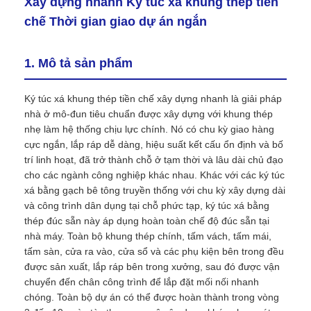
Xây dựng nhanh Ký túc xá khung thép tiền
chế Thời gian giao dự án ngắn
1. Mô tả sản phẩm
Ký túc xá khung thép tiền chế xây dựng nhanh là giải pháp
nhà ở mô-đun tiêu chuẩn được xây dựng với khung thép
nhẹ làm hệ thống chịu lực chính. Nó có chu kỳ giao hàng
cực ngắn, lắp ráp dễ dàng, hiệu suất kết cấu ổn định và bố
trí linh hoạt, đã trở thành chỗ ở tạm thời và lâu dài chủ đạo
cho các ngành công nghiệp khác nhau. Khác với các ký túc
xá bằng gạch bê tông truyền thống với chu kỳ xây dựng dài
và công trình dân dụng tại chỗ phức tạp, ký túc xá bằng
Trang chủ
thép đúc sẵn này áp dụng hoàn toàn chế độ đúc sẵn tại
nhà máy. Toàn bộ khung thép chính, tấm vách, tấm mái,
tấm sàn, cửa ra vào, cửa sổ và các phụ kiện bên trong đều
Các sản phẩm
được sản xuất, lắp ráp bên trong xưởng, sau đó được vận
chuyển đến chân công trình để lắp đặt mối nối nhanh
chóng. Toàn bộ dự án có thể được hoàn thành trong vòng
Về chúng tôi