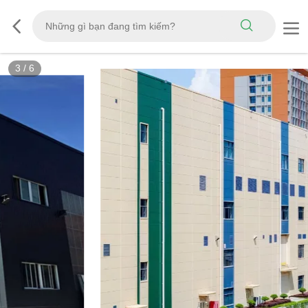
3
/
6