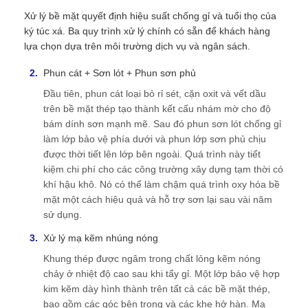
Xử lý bề mặt quyết định hiệu suất chống gỉ và tuổi thọ của
ký túc xá. Ba quy trình xử lý chính có sẵn để khách hàng
lựa chọn dựa trên môi trường dịch vụ và ngân sách.
Phun cát + Sơn lót + Phun sơn phủ
Đầu tiên, phun cát loại bỏ rỉ sét, cặn oxit và vết dầu
trên bề mặt thép tạo thành kết cấu nhám mờ cho độ
bám dính sơn mạnh mẽ. Sau đó phun sơn lót chống gỉ
làm lớp bảo vệ phía dưới và phun lớp sơn phủ chịu
được thời tiết lên lớp bên ngoài. Quá trình này tiết
kiệm chi phí cho các công trường xây dựng tạm thời có
khí hậu khô. Nó có thể làm chậm quá trình oxy hóa bề
mặt một cách hiệu quả và hỗ trợ sơn lại sau vài năm
sử dụng.
Xử lý mạ kẽm nhúng nóng
Khung thép được ngâm trong chất lỏng kẽm nóng
chảy ở nhiệt độ cao sau khi tẩy gỉ. Một lớp bảo vệ hợp
kim kẽm dày hình thành trên tất cả các bề mặt thép,
bao gồm các góc bên trong và các khe hở hàn. Mạ