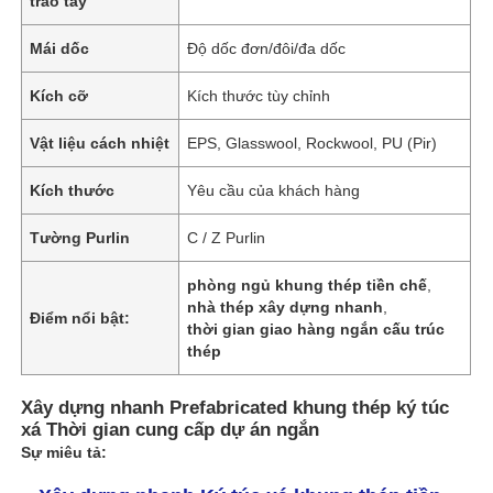
trao tay
Mái dốc
Độ dốc đơn/đôi/đa dốc
Kích cỡ
Kích thước tùy chỉnh
Vật liệu cách nhiệt
EPS, Glasswool, Rockwool, PU (Pir)
Kích thước
Yêu cầu của khách hàng
Tường Purlin
C / Z Purlin
phòng ngủ khung thép tiền chế
,
nhà thép xây dựng nhanh
,
Điểm nổi bật:
thời gian giao hàng ngắn cấu trúc
thép
Xây dựng nhanh Prefabricated khung thép ký túc
xá Thời gian cung cấp dự án ngắn
Sự miêu tả: