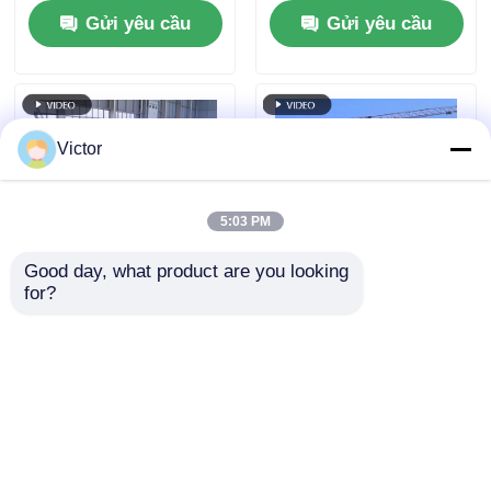
Gửi yêu cầu
Gửi yêu cầu
Victor
5:03 PM
Good day, what product are you looking 
for?
Q235B Q355B ASTM
Nhà kết cấu thép chịu
A36 Xây dựng khung
gió mạnh, kết hợp bê
thép chế tạo sẵn cho
tông và thép
xưởng kho thiết kế
Gửi yêu cầu
Gửi yêu cầu
tùy chỉnh