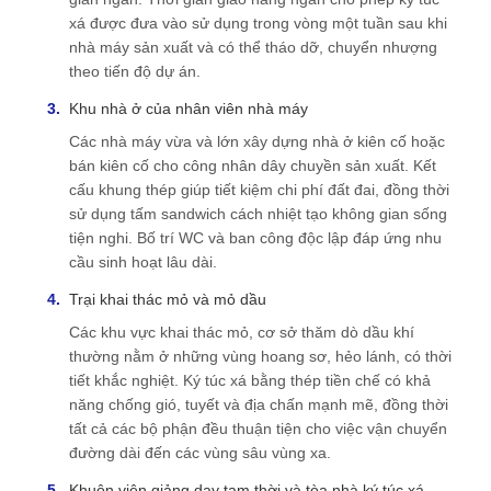
xá được đưa vào sử dụng trong vòng một tuần sau khi
nhà máy sản xuất và có thể tháo dỡ, chuyển nhượng
theo tiến độ dự án.
Khu nhà ở của nhân viên nhà máy
Các nhà máy vừa và lớn xây dựng nhà ở kiên cố hoặc
bán kiên cố cho công nhân dây chuyền sản xuất. Kết
cấu khung thép giúp tiết kiệm chi phí đất đai, đồng thời
sử dụng tấm sandwich cách nhiệt tạo không gian sống
tiện nghi. Bố trí WC và ban công độc lập đáp ứng nhu
cầu sinh hoạt lâu dài.
Trại khai thác mỏ và mỏ dầu
Các khu vực khai thác mỏ, cơ sở thăm dò dầu khí
thường nằm ở những vùng hoang sơ, hẻo lánh, có thời
tiết khắc nghiệt. Ký túc xá bằng thép tiền chế có khả
năng chống gió, tuyết và địa chấn mạnh mẽ, đồng thời
tất cả các bộ phận đều thuận tiện cho việc vận chuyển
đường dài đến các vùng sâu vùng xa.
Khuôn viên giảng dạy tạm thời và tòa nhà ký túc xá