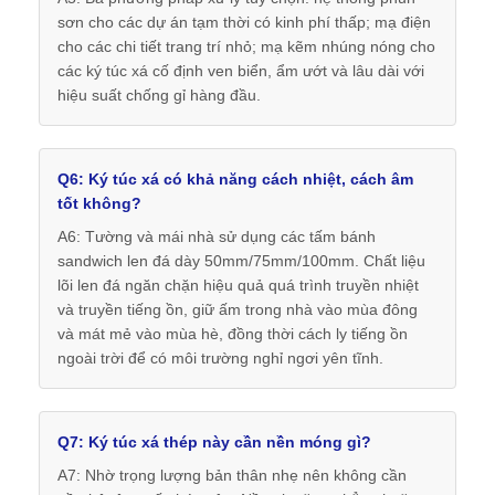
sơn cho các dự án tạm thời có kinh phí thấp; mạ điện
cho các chi tiết trang trí nhỏ; mạ kẽm nhúng nóng cho
các ký túc xá cố định ven biển, ẩm ướt và lâu dài với
hiệu suất chống gỉ hàng đầu.
Q6: Ký túc xá có khả năng cách nhiệt, cách âm
tốt không?
A6: Tường và mái nhà sử dụng các tấm bánh
sandwich len đá dày 50mm/75mm/100mm. Chất liệu
lõi len đá ngăn chặn hiệu quả quá trình truyền nhiệt
và truyền tiếng ồn, giữ ấm trong nhà vào mùa đông
và mát mẻ vào mùa hè, đồng thời cách ly tiếng ồn
ngoài trời để có môi trường nghỉ ngơi yên tĩnh.
Q7: Ký túc xá thép này cần nền móng gì?
A7: Nhờ trọng lượng bản thân nhẹ nên không cần