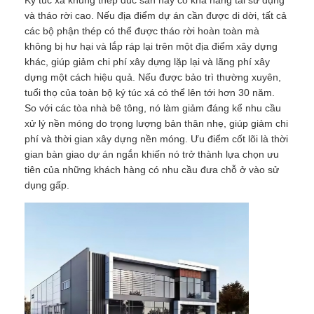
và tháo rời cao. Nếu địa điểm dự án cần được di dời, tất cả
các bộ phận thép có thể được tháo rời hoàn toàn mà
Cấu trúc thép đúc sẵn
không bị hư hại và lắp ráp lại trên một địa điểm xây dựng
khác, giúp giảm chi phí xây dựng lặp lại và lãng phí xây
dựng một cách hiệu quả. Nếu được bảo trì thường xuyên,
Kho cấu trúc thép
tuổi thọ của toàn bộ ký túc xá có thể lên tới hơn 30 năm.
So với các tòa nhà bê tông, nó làm giảm đáng kể nhu cầu
xử lý nền móng do trọng lượng bản thân nhẹ, giúp giảm chi
Hội thảo cấu trúc thép
phí và thời gian xây dựng nền móng. Ưu điểm cốt lõi là thời
gian bàn giao dự án ngắn khiến nó trở thành lựa chọn ưu
Xây dựng cấu trúc thép
tiên của những khách hàng có nhu cầu đưa chỗ ở vào sử
dụng gấp.
Xây dựng cấu trúc thép
Xây dựng khung thép
Chế tạo kết cấu thép