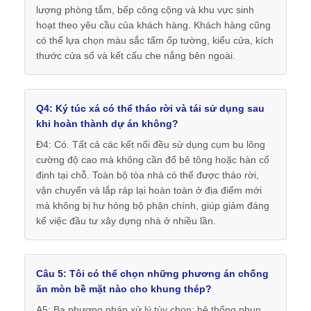
lượng phòng tắm, bếp công cộng và khu vực sinh
hoạt theo yêu cầu của khách hàng. Khách hàng cũng
có thể lựa chọn màu sắc tấm ốp tường, kiểu cửa, kích
thước cửa sổ và kết cấu che nắng bên ngoài.
Q4: Ký túc xá có thể tháo rời và tái sử dụng sau
khi hoàn thành dự án không?
Đ4: Có. Tất cả các kết nối đều sử dụng cụm bu lông
cường độ cao mà không cần đổ bê tông hoặc hàn cố
định tại chỗ. Toàn bộ tòa nhà có thể được tháo rời,
vận chuyển và lắp ráp lại hoàn toàn ở địa điểm mới
mà không bị hư hỏng bộ phận chính, giúp giảm đáng
kể việc đầu tư xây dựng nhà ở nhiều lần.
Câu 5: Tôi có thể chọn những phương án chống
ăn mòn bề mặt nào cho khung thép?
A5: Ba phương pháp xử lý tùy chọn: hệ thống phun