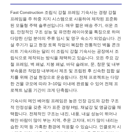
Fast Construction 조립식 강철 프레임 기숙사는 경량 강철
프레임을 주 하중 지지 시스템으로 사용하여 제작된 표준화
된 모듈형 주택 솔루션입니다. 매우 짧은 배송 주기, 쉬운 조
립, 안정적인 구조 성능 및 유연한 레이아웃을 특징으로 하며
다양한 산업 분야의 주류 임시 및 영구 숙소가 되었습니다. 건
설 주기가 길고 현장 토목 작업이 복잡한 전통적인 벽돌 콘크
리트 기숙사와는 달리 이 조립식 강철 기숙사는 공장에서 조
립식으로 제작되는 방식을 채택하고 있습니다. 모든 주요 강
철 프레임, 벽 패널, 지붕 패널, 바닥 슬래브, 문, 창문 및 내부
부속품은 작업장 내부에서 제조 및 조립된 후 신속한 접합 설
치를 위해 건설 현장으로 운송됩니다. 전체 프로젝트는 다양
한 건물 규모에 따라 3~10일 이내에 완료될 수 있어 전체 프
로젝트 납품 기간이 크게 단축됩니다.
집
기숙사의 메인 베어링 프레임은 높은 인장 강도와 강한 구조
적 안정성을 갖춘 국가 표준 경량 H빔, 채널강 및 앵글강을 채
제품
택합니다. 전체적인 구조는 내진, 내풍, 내설 성능이 뛰어나
해안 바람이 많이 부는 지역, 추운 고지대, 비가 많이 내리는
습한 지역 등 가혹한 환경에 적응할 수 있습니다. 인클로저 시
우리 에 관한 것