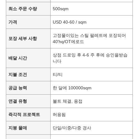
최소 주문 수량
500sqm
가격
USD 40-60 / sqm
고정물이있는 스틸 팔레트에 포장되어
포장 세부 사항
40'hq/OT에로드
상점 드로잉 후 4-6 주 후에 승인을받습
배달 시간
니다
지불 조건
티/티
공급 능력
한 달에 100000sqm
연결 유형
볼트 체결, 용접
즉각적 프로젝트
허용됨
지붕 물매
단일/이중/다중 경사