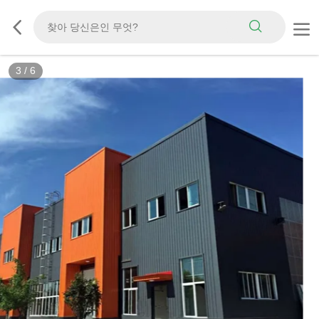
3
/
6