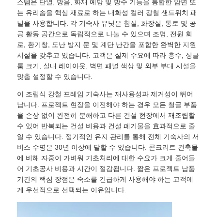
스템은 단열, 방음, 화재 예방 및 방수 기능을 통합한 암면 또
는 유리솜을 핵심 재료로 하는 내화성 컬러 강철 샌드위치 패
널을 사용합니다. 각 기숙사 유닛은 침실, 화장실, 통로 및 공
공장 투어
공 활동 공간으로 독립적으로 나눌 수 있으며 조명, 전원 회
로, 환기창, 도난 방지 문 및 계단 난간을 포함한 완벽한 지원
시설을 갖추고 있습니다. 고객은 실제 수요에 따라 층수, 싱글
품질 관리
룸 크기, 실내 레이아웃, 벽면 패널 색상 및 외부 부대 시설을
맞춤 설정할 수 있습니다.
저희와 연락
이 조립식 강철 프레임 기숙사는 재사용성과 제거성이 뛰어
납니다. 프로젝트 현장을 이전해야 하는 경우 모든 철골 부품
을 손상 없이 완전히 분해하고 다른 건설 현장에서 재조립할
뉴스
수 있어 반복되는 건설 비용과 건설 폐기물을 효과적으로 줄
일 수 있습니다. 정기적인 유지 관리를 통해 전체 기숙사의 서
비스 수명은 30년 이상에 달할 수 있습니다. 콘크리트 건축물
사건
에 비해 자중이 가벼워 기초처리에 대한 수요가 크게 줄어들
어 기초공사 비용과 시간이 절감됩니다. 짧은 프로젝트 납품
기간의 핵심 장점은 숙소를 긴급하게 사용해야 하는 고객에
블로그
게 우선적으로 선택되는 이유입니다.
견적 요청