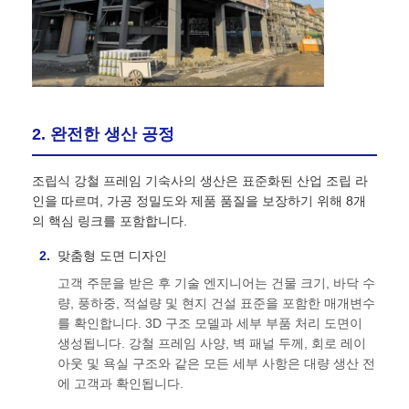
강철 건축 자재
가금류 집
2. 완전한 생산 공정
소집
조립식 강철 프레임 기숙사의 생산은 표준화된 산업 조립 라
인을 따르며, 가공 정밀도와 제품 품질을 보장하기 위해 8개
말집
의 핵심 링크를 포함합니다.
맞춤형 도면 디자인
강철 차고
고객 주문을 받은 후 기술 엔지니어는 건물 크기, 바닥 수
량, 풍하중, 적설량 및 현지 건설 표준을 포함한 매개변수
를 확인합니다. 3D 구조 모델과 세부 부품 처리 도면이
생성됩니다. 강철 프레임 사양, 벽 패널 두께, 회로 레이
아웃 및 욕실 구조와 같은 모든 세부 사항은 대량 생산 전
에 고객과 확인됩니다.