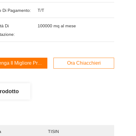
 Di Pagamento:
T/T
tà Di
100000 mq al mese
tazione:
enga Il Migliore Prezzo
Ora Chiacchieri
rodotto
a
TISIN