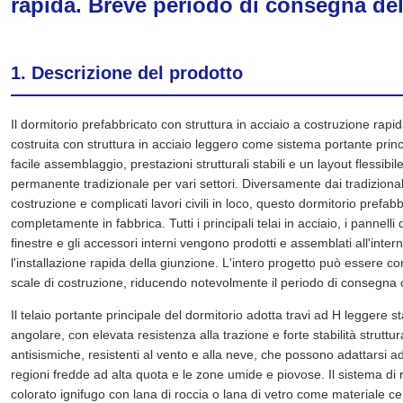
rapida. Breve periodo di consegna del
1. Descrizione del prodotto
Il dormitorio prefabbricato con struttura in acciaio a costruzione rap
costruita con struttura in acciaio leggero come sistema portante prin
facile assemblaggio, prestazioni strutturali stabili e un layout flessi
permanente tradizionale per vari settori. Diversamente dai tradizionali
costruzione e complicati lavori civili in loco, questo dormitorio prefab
completamente in fabbrica. Tutti i principali telai in acciaio, i pannelli de
finestre e gli accessori interni vengono prodotti e assemblati all'interno
l'installazione rapida della giunzione. L'intero progetto può essere c
scale di costruzione, riducendo notevolmente il periodo di consegna 
Il telaio portante principale del dormitorio adotta travi ad H leggere s
angolare, con elevata resistenza alla trazione e forte stabilità struttu
antisismiche, resistenti al vento e alla neve, che possono adattarsi ad
regioni fredde ad alta quota e le zone umide e piovose. Il sistema di r
colorato ignifugo con lana di roccia o lana di vetro come materiale c