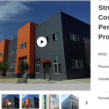
Str
Cos
Per
Pro
MOQ:
Prezzo
Imball
Period