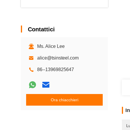
Contattici
Ms. Alice Lee
alice@tsinsteel.com
86--13969825647
Ora chiacchieri
I
L