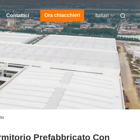
Ora chiacchieri
Contattici
Italian
tto
mitorio Prefabbricato Con