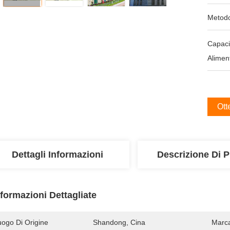
Metodo
Capaci
Alimen
Ott
Dettagli Informazioni
Descrizione Di P
nformazioni Dettagliate
uogo Di Origine
Shandong, Cina
Marc