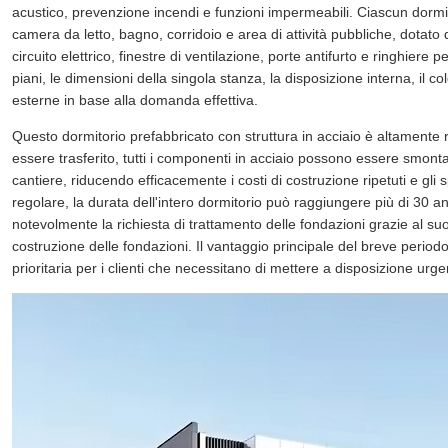
acustico, prevenzione incendi e funzioni impermeabili. Ciascun dorm
camera da letto, bagno, corridoio e area di attività pubbliche, dotato 
circuito elettrico, finestre di ventilazione, porte antifurto e ringhiere 
piani, le dimensioni della singola stanza, la disposizione interna, il col
esterne in base alla domanda effettiva.
Questo dormitorio prefabbricato con struttura in acciaio è altamente riu
essere trasferito, tutti i componenti in acciaio possono essere smont
cantiere, riducendo efficacemente i costi di costruzione ripetuti e gl
regolare, la durata dell'intero dormitorio può raggiungere più di 30 ann
notevolmente la richiesta di trattamento delle fondazioni grazie al suo
costruzione delle fondazioni. Il vantaggio principale del breve period
prioritaria per i clienti che necessitano di mettere a disposizione urge