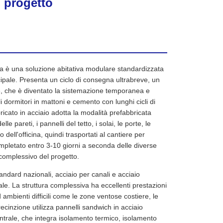
 progetto
ida è una soluzione abitativa modulare standardizzata
cipale. Presenta un ciclo di consegna ultrabreve, un
bile, che è diventato la sistemazione temporanea e
 dormitori in mattoni e cemento con lunghi cicli di
bricato in acciaio adotta la modalità prefabbricata
lle pareti, i pannelli del tetto, i solai, le porte, le
 dell'officina, quindi trasportati al cantiere per
ompletato entro 3-10 giorni a seconda delle diverse
complessivo del progetto.
tandard nazionali, acciaio per canali e acciaio
rale. La struttura complessiva ha eccellenti prestazioni
 ambienti difficili come le zone ventose costiere, le
ecinzione utilizza pannelli sandwich in acciaio
entrale, che integra isolamento termico, isolamento