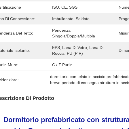
rtificazione
ISO, CE, SGS
Numer
ipo Di Connessione:
Imbullonato, Saldato
Proge
Pendenza 
endenza Del Tetto:
Misur
Singola/doppia/multipla
EPS, Lana Di Vetro, Lana Di 
teriale Isolante:
Dimen
Roccia, PU (PIR)
rlin Muro:
C / Z Purlin
dormitorio con telaio in acciaio prefabbrica
idenziare:
breve periodo di consegna struttura in acci
escrizione Di Prodotto
Dormitorio prefabbricato con struttura