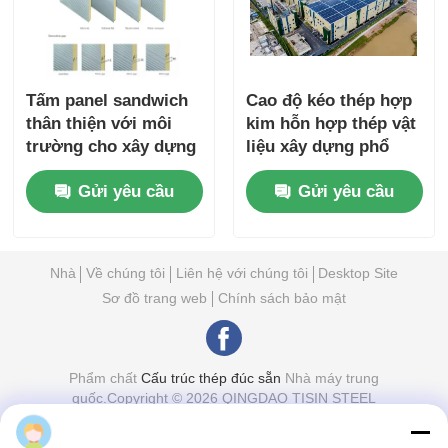
Tấm panel sandwich
Cao độ kéo thép hợp
thân thiện với môi
kim hỗn hợp thép vật
trường cho xây dựng
liệu xây dựng phổ
mái và tường
rộng Độ bền mạnh
Gửi yêu cầu
Gửi yêu cầu
Nhà
Về chúng tôi
Liên hệ với chúng tôi
Desktop Site
Sơ đồ trang web
Chính sách bảo mật
Phẩm chất
Cấu trúc thép đúc sẵn
Nhà máy trung
quốc.Copyright © 2026 QINGDAO TISIN STEEL
STRUCTURE CO.,LTD. All Rights Reserved.
Victor