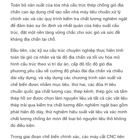
Toàn bộ sản xuất của tòa nhà cấu trúc thép chống gió địa
chấn cao áp dụng chế tạo sẵn nhà máy tiêu chuẩn,xử lý
Vật liệu xây dựng bằng thép
chính xác và các quy trình kiểm tra chất lượng nghiêm ngặt
để đảm bảo sự ổn định và nhất quán của hiệu suất cấu
trúc, đặt một nền tảng vững chắc cho sức gió và sức đề
Ngôi nhà gia cầm
kháng địa chấn tại chỗ.
Đầu tiên, các kỹ sư cấu trúc chuyên nghiệp thực hiện tính
chuồng bò
toán tải gió cá nhân và tải độ địa chấn và tối ưu hóa mô
hình cấu trúc theo vị trí dự án, cấp độ tốc độ gió địa
phương,yêu cầu về cường độ pháo đài địa chấn và chiều
Chuồng ngựa
dài xây dựng, và xây dựng các chương trình sản xuất và
chế biến được nhắm mục tiêu. thứ hai, các đũa H tiêu
chuẩn quốc gia chất lượng cao, thép kênh, thép góc và tấm
Nhà để xe bằng thép
thép hồ sơ được chọn làm nguyên liệu,và tất cả các vật liệu
thép trải qua kiểm tra chất lượng đến nghiêm ngặt bao gồm
phát hiện độ dày, thử nghiệm hiệu suất vật liệu và xác minh
chất lượng chống ăn mòn để loại bỏ nguyên liệu thô không
đủ điều kiện.
Trong giai đoạn chế biến chính xác, các máy cắt CNC tiên