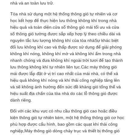
nhà và an toàn lưu trữ.
Tòa nhà sử dụng một hệ thống thông gió tự nhiên và cơ
học kết hợp để thực hiện lưu thông không khí trong nhà
hiệu quả và toàn diện.cửa sổ thông gió mái tối ưu và cửa
sổ thông gió tường được sắp xếp hợp lý theo chiều dài và
nguyên tắc lưu lượng không khí của tòa nhàSự khác biệt
đối lưu không khí cao và thấp được sử dụng để giải phóng
không khí nóng, không khí mờ và không khí ẩm trong nhà
nhanh chóng và đưa không khí ngoài trời tươi để tạo thành
lưu thông không khí tự nhiên liên tục.Các máy thông gió
mái được lắp đặt ở vị trí cao nhất của mái nhà, có thể xả
hiệu quả không khí nóng và khí thải công nghiệp tăng lên
và sẽ không ảnh hưởng đến sức đề kháng gió tổng thể và
hiệu suất địa chấn của tòa nhà do các lỗ thông gió được
dành riêng.
Đối với các khu vực có nhu cầu thông gió cao hoặc điều
kiện thông gió tự nhiên kém, một hệ thống thông gió cơ học
phù hợp được cấu hình, bao gồm các quạt khí thải công
nghiệp,Máy thông gió dòng chảy trục và thiết bị thông gió