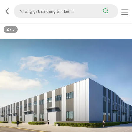
3
/
5