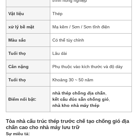
trình nông nghiệp
Vật liệu
Thép
xử lý bề mặt
Mạ kẽm / Sơn / Sơn tĩnh điện
Màu sắc
Có thể tùy chỉnh
Tuổi thọ
Lâu dài
Cân nặng
Phụ thuộc vào kích thước và độ dày
Tuổi thọ
Khoảng 30 ~ 50 năm
nhà thép chống địa chấn
,
Điểm nổi bật:
kết cấu đúc sẵn chống gió
,
nhà kho nhà máy thép
Tòa nhà cấu trúc thép trước chế tạo chống gió địa
chấn cao cho nhà máy lưu trữ
Sự miêu tả: