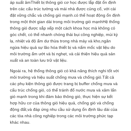
áp suất âmThiết bị thông gió cơ học được lắp đặt ổn định
trên các cấu trúc tường và mái nhà được củng cố, với cài
đặt vững chắc và chống gió mạnh.có thể hoạt động ổn định
trong một thời gian dài trong môi trường gió mạnhHệ thống
thông gió được sắp xếp một cách khoa học mà không có
góc chết, có thể nhanh chóng thải bụi công nghiệp, mùi kỳ
lạ, nhiệt và độ ẩm dư thừa trong nhà máy và kho,ngăn
ngừa hiệu quả sự lão hóa thiết bị và nấm mốc vật liệu do
môi trường ẩm ướt và bị nghẹt, và cải thiện hiệu quả sản
xuất và an toàn lưu trữ vật liệu.
Ngoài ra, hệ thống thông gió có khả năng thích nghi tốt với
môi trường và hiệu suất chống mưa và chống gió.Tất cả
các phụ kiện thông gió được trang bị buffer chống mưa và
cấu trúc chống gió, có thể tránh đổ nước mưa và xâm lấn
gió mạnh trong khi đảm bảo thông gió, thực hiện sự kết
hợp hữu cơ của thông gió hiệu quả, chống gió và chống
động đất,và đáp ứng nhu cầu sử dụng ổn định lâu dài của
các tòa nhà công nghiệp trong các môi trường phức tạp
khác nhau.