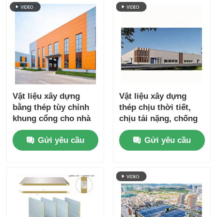
Vật liệu xây dựng
Vật liệu xây dựng
bằng thép tùy chỉnh
thép chịu thời tiết,
khung cổng cho nhà
chịu tải nặng, chống
kho, xưởng và
ăn mòn
Gửi yêu cầu
Gửi yêu cầu
trường học