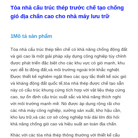
Tòa nhà cấu trúc thép trước chế tạo chống
gió địa chấn cao cho nhà máy lưu trữ
1Mô tả sản phẩm
Tòa nhà cấu trúc thép tiền chế có khả năng chống động đất
và gió cao là một giải pháp xây dựng công nghiệp tùy chỉnh
được phát triển đặc biệt cho các khu vực có gió mạnh, khu
vực dễ bị động đất,và môi trường ngoài trời khắc nghiệt.
Được thiết kế nghiêm ngặt theo các quy tắc thiết kế sức gió
và kháng động đất quốc tế,tòa nhà thép được chế tạo sẵn
này có cấu trúc khung cứng tích hợp với vật liệu thép cứng
cao, sự ổn định cấu trúc xuất sắc và khả năng thích nghi
Trang chủ
với môi trường mạnh mẽ. Nó được áp dụng rộng rãi cho
các nhà máy công nghiệp, xưởng sản xuất, kho hậu cần,
Các sản phẩm
kho lưu trữ,và các cơ sở công nghiệp trải dài lớn đòi hỏi
khả năng chống gió cao và hiệu suất an toàn địa chấn.
Khác với các tòa nhà thép thông thường với thiết kế cấu
Về chúng tôi