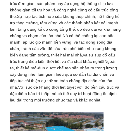
trúc đơn giản, sản phẩm này áp dụng hệ thống chịu lực
không gian tối ưu hóa và công nghệ củng cố cấu trúc tổng
thể.Sự hợp tác tích hợp của khung thép chính, hệ thống hỗ
Tham quan nhà máy
trợ tăng cường, tấm cứng và các thành phần kết nối mạnh
làm tăng đáng kể độ cứng tổng thể, độ dẻo dai và khả năng
Kiểm soát chất lượng
chống va chạm của tòa nhà.Nó có thể chống lại cơn bão
mạnh, áp lực gió mạnh bền vững, và tác động sóng địa
chấn, tránh các vấn đề cấu trúc phổ biến như rung khung,
Liên hệ
biến dạng tấm tường, thiệt hại mái nhà,và sự sụp đổ cấu
trúc trong điều kiện thời tiết và địa chất khắc nghiệtNgoài
ra, thiết kế mô-đun được chế tạo sẵn nhận ra trọng lượng
Tin tức
xây dựng nhẹ, làm giảm hiệu quả sự dẫn tải địa chấn và
tiếp tục cải thiện dự trữ an toàn chống địa chấn của tòa
nhà.Với sức đề kháng thời tiết tuyệt vời, độ bền cấu trúc và
Các vụ án
đặc điểm bảo trì thấp, nó có thể duy trì hoạt động ổn định
lâu dài trong môi trường phức tạp và khắc nghiệt.
Blog
Yêu cầu báo giá