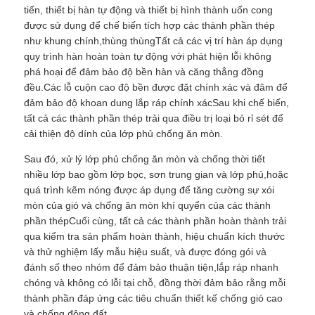
tiến, thiết bị hàn tự động và thiết bị hình thành uốn cong
được sử dụng để chế biến tích hợp các thành phần thép
như khung chính,thùng thùngTất cả các vị trí hàn áp dụng
quy trình hàn hoàn toàn tự động với phát hiện lỗi không
phá hoại để đảm bảo độ bền hàn và căng thẳng đồng
đều.Các lỗ cuộn cao độ bền được đặt chính xác và đâm để
đảm bảo độ khoan dung lắp ráp chính xácSau khi chế biến,
tất cả các thành phần thép trải qua điều trị loại bỏ rỉ sét để
cải thiện độ dính của lớp phủ chống ăn mòn.
Sau đó, xử lý lớp phủ chống ăn mòn và chống thời tiết
nhiều lớp bao gồm lớp bọc, sơn trung gian và lớp phủ,hoặc
quá trình kẽm nóng được áp dụng để tăng cường sự xói
mòn của gió và chống ăn mòn khí quyển của các thành
phần thépCuối cùng, tất cả các thành phần hoàn thành trải
qua kiểm tra sản phẩm hoàn thành, hiệu chuẩn kích thước
và thử nghiệm lấy mẫu hiệu suất, và được đóng gói và
đánh số theo nhóm để đảm bảo thuận tiện,lắp ráp nhanh
chóng và không có lỗi tại chỗ, đồng thời đảm bảo rằng mỗi
thành phần đáp ứng các tiêu chuẩn thiết kế chống gió cao
và chống động đất.