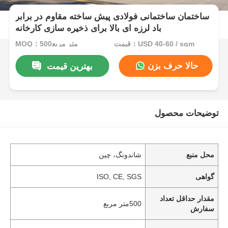
ساختمان ساختمانی فولادی پیش ساخته مقاوم در برابر
باد لرزه ای بالا برای ذخیره سازی کارخانه
قیمت：USD 40-60 / sqm
MOQ：500متر مربع
حالا حرف بزن
بهترین قیمت
توضیحات محصول
محل منبع
شاندونگ، چین
گواهی
ISO, CE, SGS
مقدار حداقل تعداد
500متر مربع
سفارش