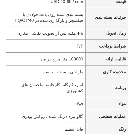
قیمت
USD 40-60 / sqm
بسته بندی شده روی پالت فولادی با
جزئیات بسته بندی
فیکسچر و بارگذاری شده در 40'HQ/OT
زمان تحویل
4-6 هفته پس از تصویب نقاشی مغازه
شرایط پرداخت
T/T
قابلیت ارائه
100000 متر مربع در ماه
محدوده کاری
طراحی ، ساخت ، نصب
انبار، کارگاه، کارخانه، ساختمان های
برنامه
کشاورزی
مواد
فولاد
عملیات سطحی
گالوانیزه / رنگ شده / روکش پودری
رنگ
قابل تنظیم