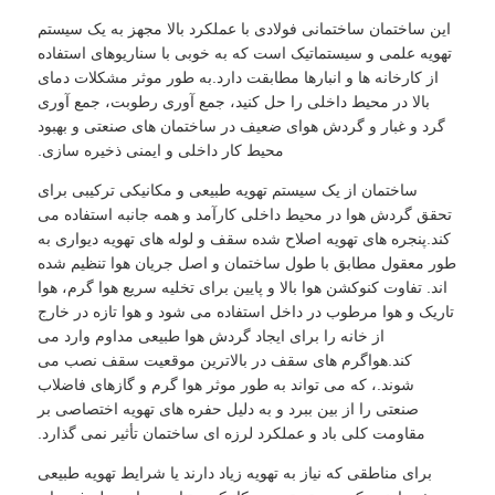
این ساختمان ساختمانی فولادی با عملکرد بالا مجهز به یک سیستم
تهویه علمی و سیستماتیک است که به خوبی با سناریوهای استفاده
از کارخانه ها و انبارها مطابقت دارد.به طور موثر مشکلات دمای
بالا در محیط داخلی را حل کنید، جمع آوری رطوبت، جمع آوری
گرد و غبار و گردش هوای ضعیف در ساختمان های صنعتی و بهبود
محیط کار داخلی و ایمنی ذخیره سازی.
ساختمان از یک سیستم تهویه طبیعی و مکانیکی ترکیبی برای
تحقق گردش هوا در محیط داخلی کارآمد و همه جانبه استفاده می
کند.پنجره های تهویه اصلاح شده سقف و لوله های تهویه دیواری به
طور معقول مطابق با طول ساختمان و اصل جریان هوا تنظیم شده
اند. تفاوت کنوکشن هوا بالا و پایین برای تخلیه سریع هوا گرم، هوا
تاریک و هوا مرطوب در داخل استفاده می شود و هوا تازه در خارج
از خانه را برای ایجاد گردش هوا طبیعی مداوم وارد می
کند.هواگرم های سقف در بالاترین موقعیت سقف نصب می
شوند.، که می تواند به طور موثر هوا گرم و گازهای فاضلاب
صنعتی را از بین ببرد و به دلیل حفره های تهویه اختصاصی بر
مقاومت کلی باد و عملکرد لرزه ای ساختمان تأثیر نمی گذارد.
برای مناطقی که نیاز به تهویه زیاد دارند یا شرایط تهویه طبیعی