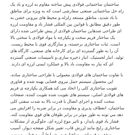
ساختمان ساختمانی فولادی پیش ساخته مقاوم به لرزه و باد یک
راه حل ساختمانی صنعتی سفارشی است که به ویژه برای مناطق
با باد شدید، مناطق مستعد زلزله،و محیط های بیرونی خشن.به
طور دقیق مطابق با قوانین بین المللی فشار باد و مقاومت لرزه
ای طراحی شدهاین ساختمان فولادی از پیش طراحی شده دارای
یک ساختار فریم سخت و یکپارچه با مواد فولادی با سختی بالا
است، ثبات ساختاری برجسته، و سازگاری قوی با محیط زیست.
آن را به طور گسترده ای برای کارخانه های صنعتی، کارگاه های
تولید، انبار لجستیک، انبار ذخیره سازی،و تاسیسات صنعتی گسترده
ای که نیاز به مقاومت باد بالا و عملکرد ایمنی لرزه ای دارند.
با تفاوت ساختمان های فولادی معمولی با طراحی ساختاری ساده،
این محصول سیستم حمل نیروی فضایی بهینه شده و فناوری
تقویت ساختاری کلی را اتخاذ می کند.همکاری یکپارچه ی فریم
های فولادی اصلی، سیستم های تقویت شده تقویت کننده، صفحات
خانه
سخت کننده و اجزای اتصال با قدرت بالا به شدت سفتی کلی
ساختمان، انعطاف پذیری و مقاومت در برابر ضربه را افزایش می
محصولات
دهد.مي تونه به طور موثر در برابر طوفان هاي قوي مقاومت کنه،
فشار باد قوی پایدار، و تاثیر موج لرزه ای، جلوگیری از مشکلات
ساختاری رایج مانند لرزش قاب، تغییر شکل صفحه دیوار، آسیب
نمایش VR
سقف،و فروپاشی ساختاری در شرایط آب و هوایی و زمین