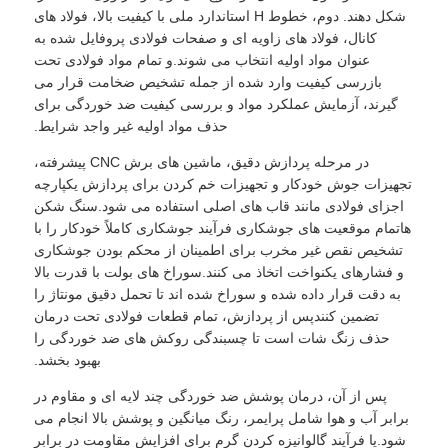
شکل دهند. دوم، خطوط H استاندارد ملی با کیفیت بالا، فولاد های
کانال، فولاد های زاویه ای و صفحات فولادی پروفایل شده به
ساخت سازه های فولادی
عنوان مواد اولیه انتخاب می شوند.و تمام مواد فولادی تحت
بازرسی کیفیت وارد شده از جمله تشخیص ضخامت قرار می
گیرند، آزمایش عملکرد مواد و بررسی کیفیت ضد خوردگی برای
مواد ساختمانی فولادی
حذف مواد اولیه غیر واجد شرایط.
در مرحله پردازش دقیق، ماشین های برش CNC پیشرفته،
خانه مرغداری
تجهیزات جوش خودکار و تجهیزات خم کردن برای پردازش یکپارچه
اجزای فولادی مانند قاب های اصلی استفاده می شود.سنگ شکن
هاتمام موقعیت های جوشکاری فرآیند جوشکاری کاملاً خودکار را با
مزرعه گاو
تشخیص نقص غیر مخرب برای اطمینان از محکم بودن جوشکاری
و فشارهای یکنواخت اتخاذ می کنند.سوراخ های بولت با قدرت بالا
به دقت قرار داده شده و سوراخ شده اند تا تحمل دقیق مونتاژ را
آخور اسب
تضمین کنندپس از پردازش، تمام قطعات فولادی تحت درمان
حذف زنگ شات است تا چسبندگی روکش های ضد خوردگی را
بهبود بخشد.
گاراژ فولادی
پس از آن، درمان پوشش ضد خوردگی چند لایه ای و مقاوم در
برابر آب و هوا شامل پرایمر، رنگ میانگین و پوشش بالا انجام می
شود.یا فرآیند گالوانیزه کردن گرم برای افزایش مقاومت در برابر