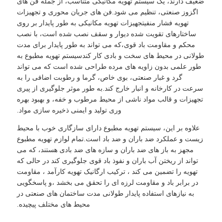
ضعیف دارند، یک سیستم تهویه مکانیکی متناسب، از جمله فن های
اگزوز صنعتی، تنظیم می شود.فن های جریان محوری و تجهیزات
تهویه فشار منفیتجهیزات تهویه مکانیکی به طور پایدار بر روی
ساختارهای تقویت شده دیوار و سقف نصب شده است، با نصب
محکم و مقاومت باد قوی،که می تواند به طور پایدار برای مدت
طولانی در محیط های سخت و بادی کار کندسیستم تهویه مطبوع به
طور علمی بدون زاویه های مرده طراحی شده است که می تواند
گرد و غبار صنعتی، بوی خاص، گرما و رطوبت اضافی را به
سرعت در کارخانه و انبار خارج کند.به طور موثر جلوگیری از پیری
تجهیزات و قالب مواد ناشی از محیط مرطوب و خفه، و بهبود بهره
وری تولید و ایمنی ذخیره سازی مواد.
علاوه بر این، سیستم تهویه مطبوع دارای سازگاری خوب با محیط
زیست و عملکرد ضد باران و ضد باد است.تمام لوازم تهویه مطبوع
مجهز به باز های ضد باران و سازه های ضد بادی هستند، که می
تواند از ریختن آب باران و نفوذ باد قوی جلوگیری کند در حالی که
تهویه را تضمین می کند ، ترکیب ارگانیک تهویه کارآمد ، مقاومت
در برابر باد و مقاومت لرزه ای را تحقق می بخشد ،و پاسخگویی
به نیازهای استفاده پایدار طولانی مدت ساختمان های صنعتی در
محیط های مختلف پیچیده.