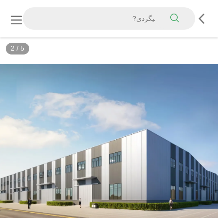
3
/
5