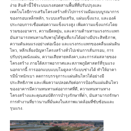
ง่าย สินค้านี้ใช้ระบบแรงสอดสานพื้นที่ที่ปรับปรุงและ
เทคโนโลยีการเสริมโครงสร้างทั่วไปการร่วมมือแบบบูรณาการ
เกี่ยวกับเรา
ของกรอบเหล็กหลัก, ระบบเสริมเสริม, แผ่นแข็งแรง, และองค์
ประกอบการเชื่อมต่อความแข็งแรงสูง เพิ่มความแข็งแกร่งโดย
รวมของอาคาร, ความยืดหยุ่น, และความต้านทานแรงกระแทก
ทัวร์โรงงาน
มันสามารถทนทานกับพายุไต้ฟูนที่แรงได้อย่างมีประสิทธิภาพ,
ความดันลมแรงอย่างต่อเนื่อง และแรงกระแทกของคลื่นแผ่นดิน
ไหว, หลีกเลี่ยงปัญหาโครงสร้างทั่วไปเช่นการสั่นกรอบ, การ
การควบคุมคุณภาพ
ปรับปรุงผนังแผ่น, ความเสียหายหลังคา,และการล่มสลายของ
โครงสร้าง ภายใต้สภาพอากาศและสภาพภูมิศาสตร์ที่รุนแรง
นอกจากนี้ การออกแบบแบบโมดูลลาร์แบบช่างได้ ทําให้อาคา
ติดต่อเรา
รมีน้ําหนักเบา ลดการบรรจุภาระแผ่นดินไหวได้อย่างมี
ประสิทธิภาพ และเพิ่มความปลอดภัยต่อการป้องกันแผ่นดินไหว
ของอาคารมีความทนทานต่ออากาศที่ดี, ความทนทานทาง
ข่าว
โครงสร้างและคุณสมบัติการบํารุงรักษาที่ต่ํา, มันสามารถรักษา
การทํางานที่ยาวนานที่มั่นคงในสภาพแวดล้อมที่ซับซ้อนและ
รุนแรง.
กรณี
บล็อก