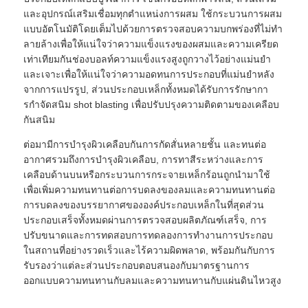
และอุปกรณ์เสริมเชื่อมทุกตําแหน่งการผสม ใช้กระบวนการผสม
แบบอัตโนมัติโดยเต็มไปด้วยการตรวจสอบความบกพร่องที่ไม่ทํา
ลายล้างเพื่อให้แน่ใจว่าความแข็งแรงของผสมและความเครียด
เท่าเทียมกันช่องบอลท์ความแข็งแรงสูงถูกวางไว้อย่างแม่นยํา
และเจาะเพื่อให้แน่ใจว่าความอดทนการประกอบที่แม่นยําหลัง
จากการแปรรูป, ส่วนประกอบเหล็กทั้งหมดได้รับการรักษากา
รกําจัดสนิม shot blasting เพื่อปรับปรุงความติดตามของเคลือบ
กันสนิม
ต่อมามีการบํารุงผิวเคลือบกันการกัดสั่นหลายชั้น และทนต่อ
อากาศรวมถึงการบํารุงผิวเคลือบ, การทาสีระหว่างและการ
เคลือบด้านบนหรือกระบวนการกระจายเหล็กร้อนถูกนํามาใช้
เพื่อเพิ่มความทนทานต่อการบดลงของลมและความทนทานต่อ
การบดลงของบรรยากาศขององค์ประกอบเหล็กในที่สุดส่วน
ประกอบเสร็จทั้งหมดผ่านการตรวจสอบผลิตภัณฑ์เสร็จ, การ
ปรับขนาดและการทดสอบการทดลองการทํางานการประกอบ
ในสถานที่อย่างรวดเร็วและไร้ความผิดพลาด, พร้อมกันกับการ
รับรองว่าแต่ละส่วนประกอบตอบสนองกับมาตรฐานการ
ออกแบบความทนทานกับลมและความทนทานกับแผ่นดินไหวสูง