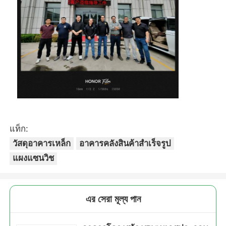
แท็ก:
วัสดุอาคารเหล็ก
อาคารคลังสินค้าสำเร็จรูป
แผงแซนวิช
এর সেরা মূল্য পান