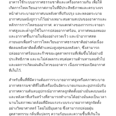
อาคารใช้ระบบอากาศธรรมชาติและเครื่องกลรวมกัน เพื่อให้
เกิดการไหลเวียนอากาศภายในที่มีประสิทธิภาพและครบวงจร
หน้าต่างระบายอากาศบนหลังคาที่ปรับปรุง และหลอดระบาย
อากาศบนผนังถูกวางไว้อย่างเหมาะสมตามสเปนของอาคารและ
หลักการการไหลของอากาศ. ความแตกต่างของการกระจายอา
กาศสูงและต่ําถูกใช้ในการปล่อยอากาศร้อน, อากาศหมองหมอง
และอากาศชื้นภายในห้องอย่างรวดเร็ว และนําอากาศสด
ภายนอกเพื่อสร้างการไหลเวียนอากาศธรรมชาติอย่างต่อเนื่อง
พัดลมหลังคาติดตั้งที่ตําแหน่งสูงสุดของหลังคา, ซึ่งสามารถ
ปล่อยอากาศร้อนและก๊าซขยะอุตสาหกรรมที่เพิ่มขึ้นได้อย่างมี
ประสิทธิภาพ และจะไม่ส่งผลกระทบต่อความต้านทานลมทั่วไป
และผลการเกิดแผ่นดินไหวของอาคาร เนื่องจากช่องเปิดอากาศ
ที่เก็บไว้.
สําหรับพื้นที่ที่มีความต้องการระบายอากาศสูงหรือสภาพระบาย
อากาศธรรมชาติที่ไม่ดีเครื่องปั่นอัดระบายแกนและอุปกรณ์ปรับ
อากาศความดันลบอุปกรณ์อากาศกลถูกติดตั้งอย่างมั่นคงบนผนัง
และหลังคาที่เสริมสร้างที่สามารถทํางานได้อย่างมั่นคงเป็นเวลา
นานในสภาพแวดล้อมที่มีลมแรงระบบระบายอากาศถูกจัดตั้ง
อย่างวิทยาศาสตร์ โดยไม่มีมุมตาย ซึ่งสามารถปล่อยฝุ่น
อุตสาหกรรม กลิ่นที่แปลกๆ ความร้อนและความชื้นที่เกินใน