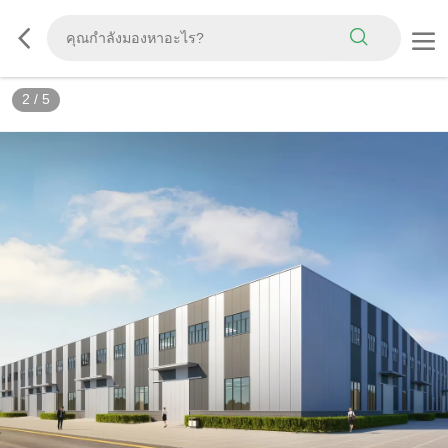
3
/
5