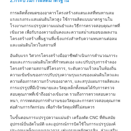
2.กระบวนการผลิตมาตรฐาน
การผลิตทั้งหมดของอาคารโครงสร้างสแตนเลสที่ทนทานลม
ผลิตโครงสร้างเหล็ก
แรงแรงกระแสแผ่นดินไหวสูง ใช้การผลิตแบบมาตรฐานใน
โรงงานการแปรรูปความแม่นยําและวิธีการตรวจสอบคุณภาพที่
เข้มงวด เพื่อรับรองความมั่นคงและความสม่ําเสมอของผลงาน
วัสดุอาคารเหล็ก
โครงสร้างสร้างพื้นฐานที่แข็งแกร่งสําหรับความทนทานต่อลม
และแผ่นดินไหวในสถานที่
บ้านสัตว์ปีก
อันดับแรก วิศวกรโครงสร้างมืออาชีพดําเนินการคํานวณภาระ
ลมและภาระแผ่นดินไหวที่กําหนดเอง และปรับปรุงการจําลอง
โครงสร้างตามสถานที่โครงการ, ระดับความเร็วลมในท้องถิ่น
โรงเลี้ยงวัว
ความเข้มข้นของการปรับปรุงความรุนแรงของแผ่นดินไหวและ
ความต้องการความกว้างของอาคาร, และสรุปแผนการผลิตและ
การแปรรูปที่มีเป้าหมายและวัสดุเหล็กทั้งหมดได้รับการตรวจ
โรงเก็บม้า
สอบคุณภาพที่เข้าถึงอย่างเข้มงวด รวมถึงการตรวจสอบความ
หนา, การทดสอบการทํางานของวัสดุและการตรวจสอบคุณภาพ
โรงจอดรถเหล็ก
ต่อต้านการกัดกร่อน เพื่อกําจัดวัสดุแท้ที่ไม่สมควร
ในขั้นตอนการแปรรูปความแม่นยํา เครื่องตัด CNC ที่ทันสมัย
อุปกรณ์ปั่นอัตโนมัติ และอุปกรณ์การบิดใช้ในการแปรรูปองค์
ประกอบเหล็กแบบบูรณาการ เช่นกรอบหลักพารลิน, ส่วนเสริม