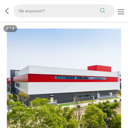
3
/
4