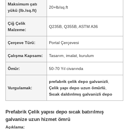
Maksimum çatı
20+lb/sq.ft
yükü (lb./sq.ft)
Çiğ Çelik
Q235B, Q355B, ASTM A36
Malzeme:
Çerçeve Türü:
Portal Çerçevesi
Çalışma Kapsamı:
Tasarım, imalat, kurulum
Ömür:
50-70 Yıl civarında
prefabrik çelik depo galvanizli
,
Vurgulamak:
Çelik yapı depo uzun ömürlü
,
Sıcak daldırılmış galvanizli depo
Prefabrik Çelik yapısı depo sıcak batırılmış
galvanize uzun hizmet ömrü
Açıklama: