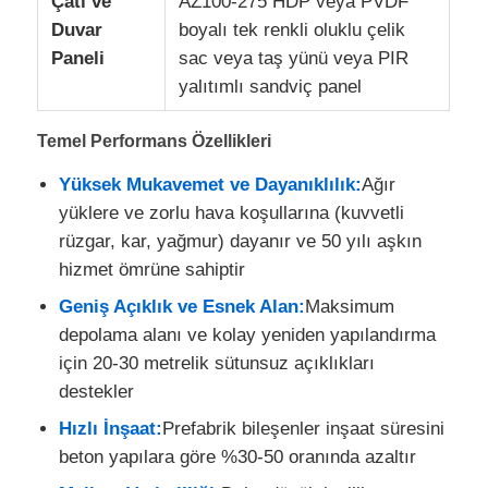
Çatı ve
AZ100-275 HDP veya PVDF
Duvar
boyalı tek renkli oluklu çelik
Çelik Yapı Malzemesi
Paneli
sac veya taş yünü veya PIR
yalıtımlı sandviç panel
Kümes
Temel Performans Özellikleri
Yüksek Mukavemet ve Dayanıklılık:
Ağır
Sığır kulübesine
yüklere ve zorlu hava koşullarına (kuvvetli
rüzgar, kar, yağmur) dayanır ve 50 yılı aşkın
At Ahırı
hizmet ömrüne sahiptir
Geniş Açıklık ve Esnek Alan:
Maksimum
Çelik Garaj
depolama alanı ve kolay yeniden yapılandırma
için 20-30 metrelik sütunsuz açıklıkları
destekler
Hızlı İnşaat:
Prefabrik bileşenler inşaat süresini
beton yapılara göre %30-50 oranında azaltır