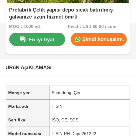
Prefabrik Çelik yapısı depo sıcak batırılmış
galvanize uzun hizmet ömrü
MOQ：1000 m2
Fiyat：USD 60-90 / sqm
Şimdi konuşalım.
En iyi fiyat
ÜRüN AçıKLAMASı
Menşe yeri
Shandong, Çin
Marka adı
TISIN
Sertifika
ISO, CE, SGS
Model numarası
TISIN-PH-Depo261222