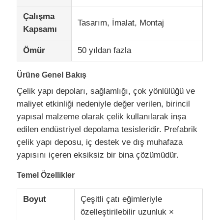
Çalışma
Tasarım, İmalat, Montaj
Fabrika turu
Kapsamı
Ömür
50 yıldan fazla
Kalite Kontrol
Ürüne Genel Bakış
Bizimle İletişim
Çelik yapı depoları, sağlamlığı, çok yönlülüğü ve
maliyet etkinliği nedeniyle değer verilen, birincil
yapısal malzeme olarak çelik kullanılarak inşa
Haberler
edilen endüstriyel depolama tesisleridir. Prefabrik
çelik yapı deposu, iç destek ve dış muhafaza
Durumlar
yapısını içeren eksiksiz bir bina çözümüdür.
Temel Özellikler
blog
Boyut
Çeşitli çatı eğimleriyle
özelleştirilebilir uzunluk ×
Bir İndirim İste