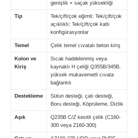
genişlik × saçak yüksekliği
Tip
Tek/çift/çok eğimli; Tek/çift/çok
Prefabrik çelik yapı
açıklıklı; Tek/çift/çok katlı
konfigürasyonlar
Çelik yapı deposu
Temel
Çelik temel cıvatalı beton kiriş
Çelik yapı atölyesi
Kolon ve
Sıcak haddelenmiş veya
Kiriş
kaynaklı H çeliği Q355B/345B,
yüksek mukavemetli cıvata
Çelik yapı binası
bağlantılı
Çelik yapı yapısı
Destekleme
Sütun desteği, çatı desteği,
Boru desteği, Köprüleme, Dizlik
Çelik çerçeve binası
Aşık
Q235B C/Z kesitli çelik (C160-
300 veya Z160-300)
Çelik yapı imalatı