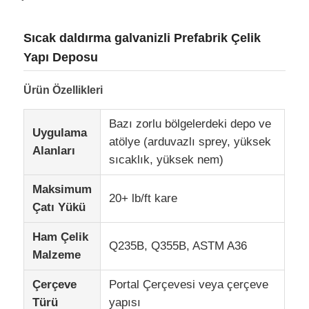
Sıcak daldırma galvanizli Prefabrik Çelik
Yapı Deposu
Ürün Özellikleri
Bazı zorlu bölgelerdeki depo ve
Uygulama
atölye (arduvazlı sprey, yüksek
Alanları
sıcaklık, yüksek nem)
Maksimum
20+ lb/ft kare
Çatı Yükü
Ev
Ham Çelik
Q235B, Q355B, ASTM A36
Malzeme
Ürünler
Çerçeve
Portal Çerçevesi veya çerçeve
Türü
yapısı
Hakkımızda