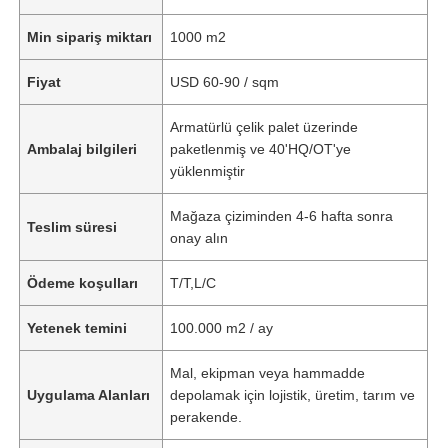
Min sipariş miktarı
1000 m2
Fiyat
USD 60-90 / sqm
Armatürlü çelik palet üzerinde
Ambalaj bilgileri
paketlenmiş ve 40'HQ/OT'ye
yüklenmiştir
Mağaza çiziminden 4-6 hafta sonra
Teslim süresi
onay alın
Ödeme koşulları
T/T,L/C
Yetenek temini
100.000 m2 / ay
Mal, ekipman veya hammadde
Uygulama Alanları
depolamak için lojistik, üretim, tarım ve
perakende.