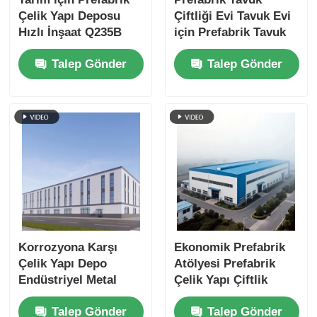
Çelik Yapı Deposu
Çiftliği Evi Tavuk Evi
Hızlı İnşaat Q235B
için Prefabrik Tavuk
Q355B
Çiftliği Çelik Yapı
Talep Gönder
Talep Gönder
Yapısı
Korrozyona Karşı
Ekonomik Prefabrik
Çelik Yapı Depo
Atölyesi Prefabrik
Endüstriyel Metal
Çelik Yapı Çiftlik
Atölyesi Sert Çevre
Depolama Depo Metal
Talep Gönder
Talep Gönder
için Şepel Bina
Bina