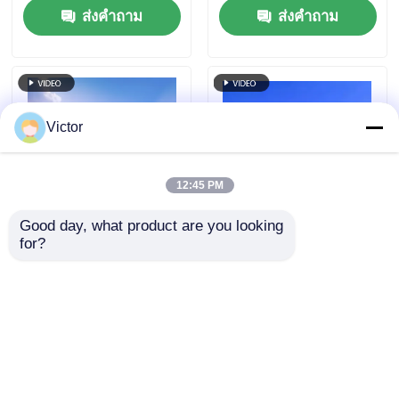
ส่งคำถาม
ส่งคำถาม
รุนแรง
Warehouse อาคาร
โลหะ
Victor
12:45 PM
Good day, what product are you looking 
for?
โกดังโครงสร้างเหล็ก
โกดังโครงสร้างเหล็ก
ช่างสําหรับอุตสาหกรรม
แบบกำหนดเอง ทันสมัย
Q235B Q355B ASTM
เชิงพาณิชย์ สำหรับ
A36
โรงรถอุตสาหกรรม โรง
ส่งคำถาม
ส่งคำถาม
เก็บของ