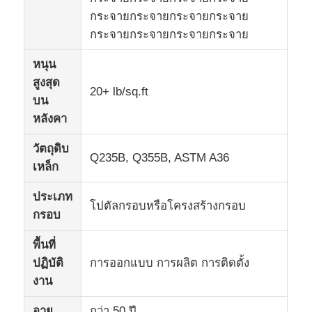
กระจายกระจายกระจายกระจาย
กระจายกระจายกระจายกระจาย
ทัวร์โรงงาน
หนุน
สูงสุด
การควบคุมคุณภาพ
20+ lb/sq.ft
บน
หลังคา
ติดต่อเรา
วัตถุดิบ
Q235B, Q355B, ASTM A36
เหล็ก
ข่าว
ประเภท
โปตัลกรอบหรือโครงสร้างกรอบ
กรอบ
กรณี
พื้นที่
บล็อก
ปฏิบัติ
การออกแบบ การผลิต การติดตั้ง
งาน
ขอใบเสนอราคา
อายุ
กว่า 50 ปี