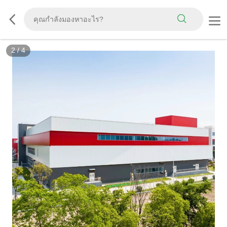
2
/
4