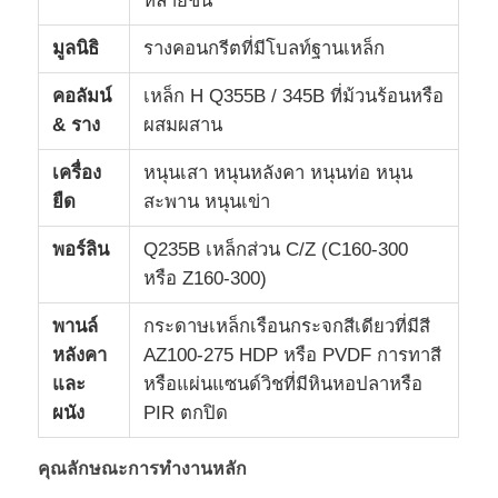
หลายชั้น
มูลนิธิ
รางคอนกรีตที่มีโบลท์ฐานเหล็ก
วัสดุอาคารเหล็ก
คอลัมน์
เหล็ก H Q355B / 345B ที่ม้วนร้อนหรือ
บ้านสัตว์ปีก
& ราง
ผสมผสาน
เครื่อง
หนุนเสา หนุนหลังคา หนุนท่อ หนุน
โรงเลี้ยงวัว
ยืด
สะพาน หนุนเข่า
พอร์ลิน
Q235B เหล็กส่วน C/Z (C160-300
โรงเก็บม้า
หรือ Z160-300)
พานล์
กระดาษเหล็กเรือนกระจกสีเดียวที่มีสี
โรงจอดรถเหล็ก
หลังคา
AZ100-275 HDP หรือ PVDF การทาสี
และ
หรือแผ่นแซนด์วิชที่มีหินหอปลาหรือ
ผนัง
PIR ตกปิด
คุณลักษณะการทํางานหลัก