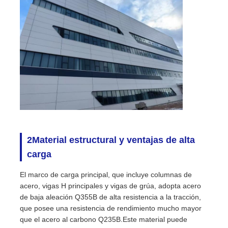
Estructura de acero prefabricada
Almacén de estructura de acero
Taller de estructura de acero
Edificio de estructura de acero
2Material estructural y ventajas de alta
carga
Construcción de estructura de acero
El marco de carga principal, que incluye columnas de
acero, vigas H principales y vigas de grúa, adopta acero
Edificio de marco de acero
de baja aleación Q355B de alta resistencia a la tracción,
que posee una resistencia de rendimiento mucho mayor
que el acero al carbono Q235B.Este material puede
Fabricación de la estructura de acero