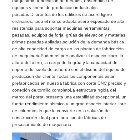
maquinaria, fabricación de metales, ensamblaje de
equipos y líneas de producción industriales
pesadas.Diferentes de los edificios de acero ligero
Visita a la fábrica
ordinarios, todo el marco adopta acero espesado de alta
resistencia para soportar máquinas herramientas
pesadas, equipos de forja, grúas de elevación y materias
Control de calidad
primas pesadas apiladas,solución de la demanda básica
de alta capacidad de carga en las plantas de fabricación
de maquinariaPodemos personalizar el espacio claro, la
Contáctenos
altura del alero, la carga de la grúa y la capacidad de
soporte del suelo de acuerdo con el diseño del equipo de
producción del cliente.Todos los componentes están
Noticias
prefabricados en nuestra fábrica con corte CNC preciso y
conexión de tornillo completoLa estructura rígida del
marco del portal presenta una estabilidad excepcional, un
Casos
fuerte rendimiento sísmico y un gran espacio interior libre
de columnas.lo que lo convierte en la solución de
El blog
construcción ideal para todo tipo de fábricas de
procesamiento de maquinaria..
Solicitar una cita