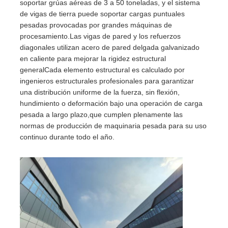
soportar grúas aéreas de 3 a 50 toneladas, y el sistema
de vigas de tierra puede soportar cargas puntuales
Material de construcción de acero
pesadas provocadas por grandes máquinas de
procesamiento.Las vigas de pared y los refuerzos
diagonales utilizan acero de pared delgada galvanizado
avícola
en caliente para mejorar la rigidez estructural
generalCada elemento estructural es calculado por
ingenieros estructurales profesionales para garantizar
cobertizo de vacas
una distribución uniforme de la fuerza, sin flexión,
hundimiento o deformación bajo una operación de carga
pesada a largo plazo,que cumplen plenamente las
Cobertizo para caballos
normas de producción de maquinaria pesada para su uso
continuo durante todo el año.
Garaje de acero