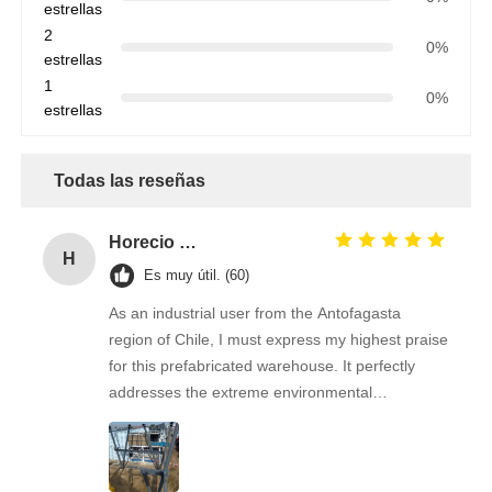
estrellas
2
0%
estrellas
1
0%
estrellas
Todas las reseñas
Horecio Farnandez
H
Es muy útil. (60)
As an industrial user from the Antofagasta
region of Chile, I must express my highest praise
for this prefabricated warehouse. It perfectly
addresses the extreme environmental
challenges of our port area, characterized by
high salinity and strong winds. Before
collaborating, our biggest concerns were the