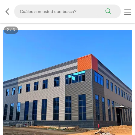
3
/
6