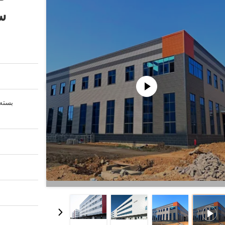
س
بسته 