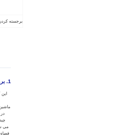
برجسته کردن
1. بررسی اجمالی محصول
این 
ماشین‌
در 
می شو
فضای 