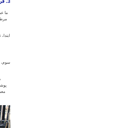
3. فرایند سطحی کامل
ما عم
مرطو
سوم، ر
د
معم