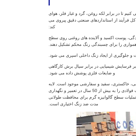
کنیم تا در برابر لکه روغن، گرد و غبار فلز، هوای
 فرآیند از استانداردهای صنعتی دقیق پیروی می
کند:
طریق سندبلاست با درجه Sa2.5 می روند تا زنگ زدگی، پوست اکسید و آلاینده های روغنی روی سطح
ناهمواری را برای چسبندگی رنگ محکم تشکیل دهند.
 و جلوگیری از ایجاد زنگ داخلی اسپری می شود.
بر فرسایش شیمیایی در برابر سیال برش کارگاهی
و ضایعات فلزی پوشش داده می شود.
 آبی، خاکستری، سفید و سفارشی موجود است. لایه
پوشش نهایی ضخیم، مقاوم در برابر خراش و ضد محو شدن است و طول عمر قاب فولادی را به بیش از 50 سال در تعمیر و نگهداری
عملیات سطح گالوانیزه گرم برای محافظت طولانی
مدت ضد زنگ اختیاری است.