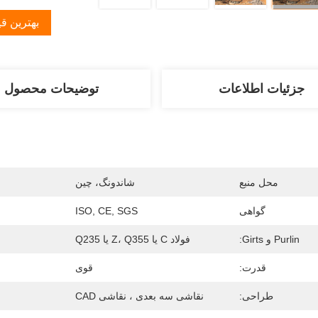
بهترین ق
جزئیات اطلاعات
توضیحات محصول
محل منبع
شاندونگ، چین
گواهی
ISO, CE, SGS
Purlin و Girts:
فولاد C یا Z، Q355 یا Q235
قدرت:
قوی
طراحی:
نقاشی سه بعدی ، نقاشی CAD