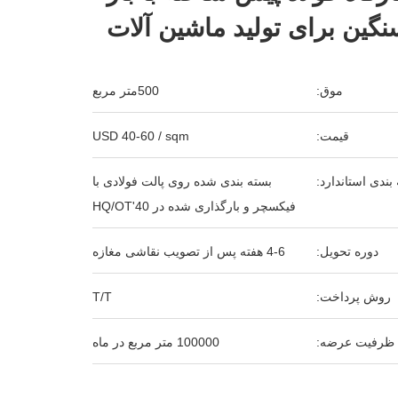
نگین برای تولید ماشین آلات
موق:
500متر مربع
قیمت:
USD 40-60 / sqm
بندی استاندارد:
بسته بندی شده روی پالت فولادی با
فیکسچر و بارگذاری شده در 40'HQ/OT
دوره تحویل:
4-6 هفته پس از تصویب نقاشی مغازه
روش پرداخت:
T/T
ظرفیت عرضه:
100000 متر مربع در ماه