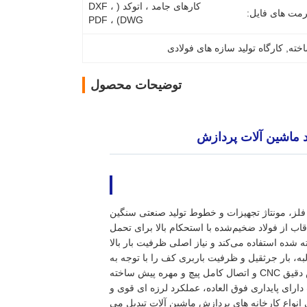
کارهای جامد ، اتوکد (DXF ، 
مت های فایل:
DWG) ، PDF
اخته
, 
کارگاه تولید سازه های فولادی
توضیحات محصول
لید ماشین آلات پردازش
فلز، مونتاژ تجهیزات و خطوط تولید صنعتی سنگین
 از فولاد ضخیم‌شده با استحکام بالا برای تحمل
ه شده استفاده می‌کند و نیاز اصلی ظرفیت بار بالا
لبه، بار جرثقیل و ظرفیت باربری کف را با توجه به
چیدمان تجهیزات تولید مشتریان سفارشی کنیم. تمام قطعات در کارخانه ما با برش دقیق CNC و اتصال کامل پیچ و مهره پیش ساخته
رای پایداری فوق العاده، عملکرد لرزه ای قوی و
نواع کارخانه های پردازش ماشین آلات تبدیل می