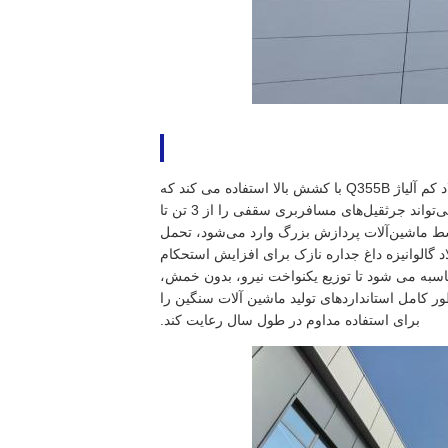
قاب اصلی باربر شامل ستون های فولادی، تیرهای اصلی H و تیرهای جرثقیل از فولاد کم آلیاژ Q355B با کشش بالا استفاده می کند که
دارای استحکام تسلیم بسیار بالاتری نسبت به فولاد کربنی Q235B است. این ماده می‌تواند جرثقیل‌های مسافربری سقفی را از 3 تن تا
 توسط ماشین‌آلات پردازش بزرگ وارد می‌شود، تحمل
اد گالوانیزه داغ جداره نازک برای افزایش استحکام
سبه می شود تا توزیع یکنواخت نیرو، بدون خمش،
ر کامل استانداردهای تولید ماشین آلات سنگین را
برای استفاده مداوم در طول سال رعایت کند.