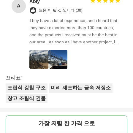
Abiy
A
도움 이 될 것 입니다 (38)
They have a lot of experience, and i heard that
they have exported more than 100 countries,
and the products i received must be the best in
our area.. as soon as i have another project, i& #
39;ll come back to you. Looking forward to the
next cooperation!
꼬리표:
조립식 강철 구조
미리 제조하는 금속 저장소
창고 조립식 건물
가장 저렴 한 가격 으로