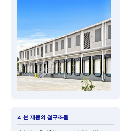
철골 구조물 제작
강철 건축 자재
가금류 집
소집
말집
강철 차고
2. 본 제품의 철구조물