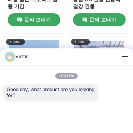
품 기간
철강 건물
문의 보내기
문의 보내기
Victor
11:23 PM
Good day, what product are you looking 
for?
높은 강도 및 빠른 배달
Q355B Q235B ASTM
전공 철강 구조 가벼운
A36 고강도 조립식 금
건설 및 창고에 대한 높
속 구조물 경량 고스팬
은 스펜스
문의 보내기
문의 보내기