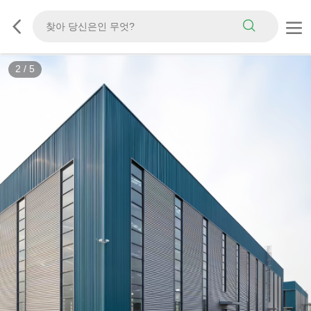
3
/
5