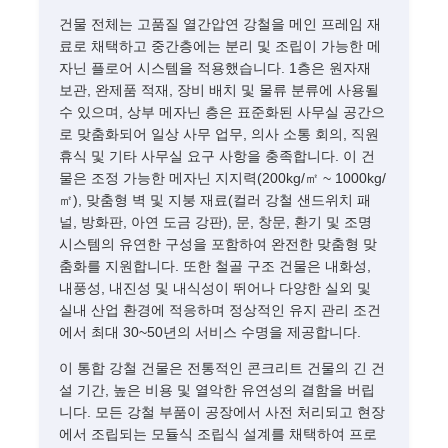
건물 전체는 고품질 열간압연 강철을 메인 프레임 재
료로 채택하고 중간층에는 분리 및 조립이 가능한 메
우리 에 관한 것
자닌 플로어 시스템을 적용했습니다. 1층은 원자재
보관, 완제품 적재, 장비 배치 및 물류 분류에 사용될
수 있으며, 상부 메자닌 층은 표준화된 사무실 공간으
공장 투어
로 맞춤화되어 일상 사무 업무, 의사 소통 회의, 직원
휴식 및 기타 사무실 요구 사항을 충족합니다. 이 건
물은 조정 가능한 메자닌 지지력(200kg/㎡ ~ 1000kg/
품질 관리
㎡), 맞춤형 벽 및 지붕 재료(컬러 강철 샌드위치 패
널, 방화판, 아연 도금 강판), 문, 창문, 환기 및 조명
시스템의 유연한 구성을 포함하여 완전한 맞춤형 맞
저희와 연락
춤화를 지원합니다. 또한 철골 구조 건물은 내화성,
내풍성, 내진성 및 내식성이 뛰어나 다양한 실외 및
실내 산업 환경에 적응하며 정상적인 유지 관리 조건
뉴스
에서 최대 30~50년의 서비스 수명을 제공합니다.
이 통합 강철 건물은 전통적인 콘크리트 건물의 긴 건
사건
설 기간, 높은 비용 및 열악한 유연성의 결함을 버립
니다. 모든 강철 부품이 공장에서 사전 처리되고 현장
에서 조립되는 모듈식 조립식 설계를 채택하여 프로
블로그