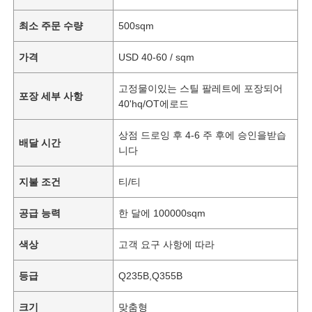
최소 주문 수량
500sqm
가격
USD 40-60 / sqm
고정물이있는 스틸 팔레트에 포장되어
포장 세부 사항
40'hq/OT에로드
상점 드로잉 후 4-6 주 후에 승인을받습
배달 시간
니다
지불 조건
티/티
공급 능력
한 달에 100000sqm
색상
고객 요구 사항에 따라
등급
Q235B,Q355B
크기
맞춤형