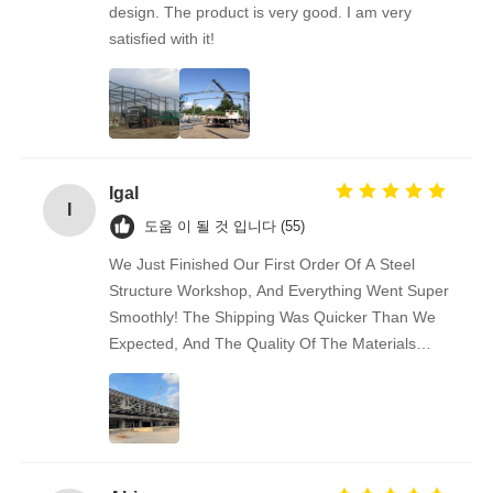
design. The product is very good. I am very
satisfied with it!
Igal
I
도움 이 될 것 입니다 (55)
We Just Finished Our First Order Of A Steel
Structure Workshop, And Everything Went Super
Smoothly! The Shipping Was Quicker Than We
Expected, And The Quality Of The Materials
Really Impressed Us — Solid And Well-made.
Communication Was Easy And Friendly
Throughout. We’re Already Recommending This
Supplier To Some Of Our Business Friends.
Great Experience!