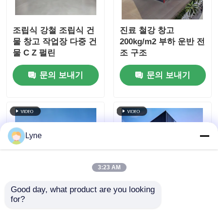
조립식 강철 조립식 건
진료 철강 창고
물 창고 작업장 다중 건
200kg/m2 부하 운반 전
물 C Z 펄린
조 구조
문의 보내기
문의 보내기
Lyne
3:23 AM
Good day, what product are you looking 
for?
포털 프레임 조립식 강
근대적 전공 철강 구조
철 구조 부식 방지 페인
건물 산업 창고 사무실