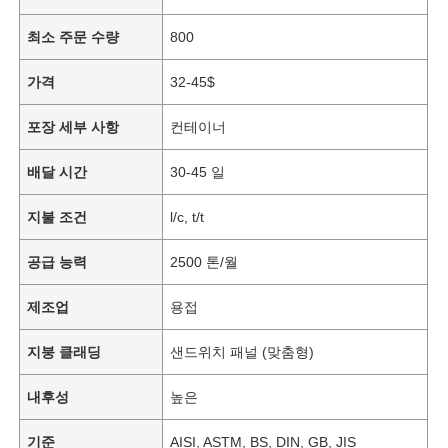
최소 주문 수량
800
가격
32-45$
포장 세부 사항
컨테이너
배달 시간
30-45 일
지불 조건
l/c, t/t
공급 능력
2500 톤/월
제조업
용접
지붕 클래딩
샌드위치 패널 (맞춤형)
내후성
높은
기준
AISI, ASTM, BS, DIN, GB, JIS