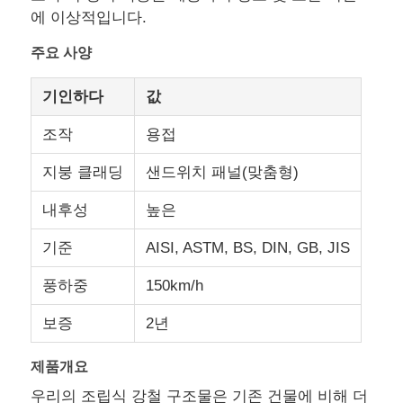
에 이상적입니다.
주요 사양
기인하다
값
조작
용접
지붕 클래딩
샌드위치 패널(맞춤형)
내후성
높은
기준
AISI, ASTM, BS, DIN, GB, JIS
집
풍하중
150km/h
보증
2년
제품
제품개요
우리의 조립식 강철 구조물은 기존 건물에 비해 더
우리 에 관한 것