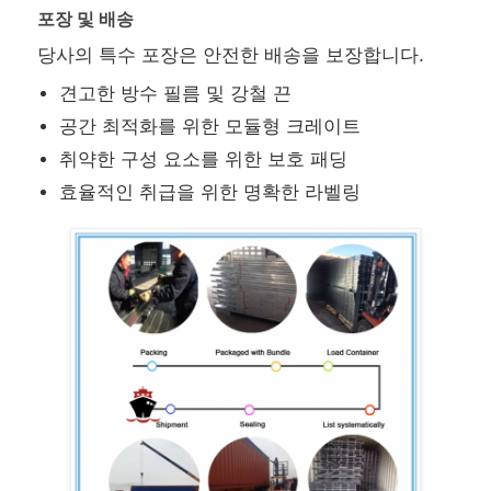
포장 및 배송
강철 건축 자재
당사의 특수 포장은 안전한 배송을 보장합니다.
견고한 방수 필름 및 강철 끈
가금류 집
공간 최적화를 위한 모듈형 크레이트
취약한 구성 요소를 위한 보호 패딩
소집
효율적인 취급을 위한 명확한 라벨링
말집
강철 차고