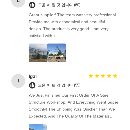
L
도움 이 될 것 입니다 (60)
Great supplier! The team was very professional.
Provide me with economical and beautiful
design. The product is very good. I am very
satisfied with it!
Igal
I
도움 이 될 것 입니다 (55)
We Just Finished Our First Order Of A Steel
Structure Workshop, And Everything Went Super
Smoothly! The Shipping Was Quicker Than We
Expected, And The Quality Of The Materials
Really Impressed Us — Solid And Well-made.
Communication Was Easy And Friendly