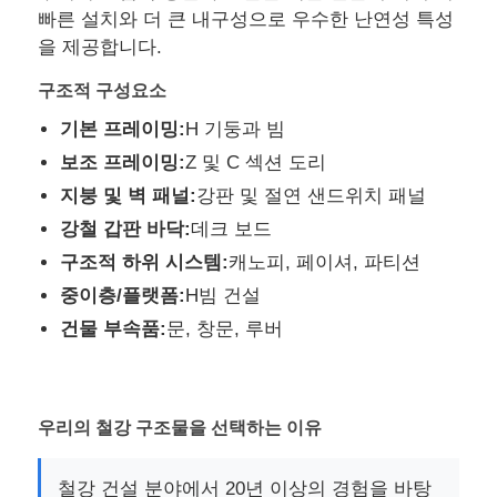
빠른 설치와 더 큰 내구성으로 우수한 난연성 특성
을 제공합니다.
공장 투어
구조적 구성요소
기본 프레이밍:
H 기둥과 빔
품질 관리
보조 프레이밍:
Z 및 C 섹션 도리
지붕 및 벽 패널:
강판 및 절연 샌드위치 패널
저희와 연락
강철 갑판 바닥:
데크 보드
구조적 하위 시스템:
캐노피, 페이셔, 파티션
뉴스
중이층/플랫폼:
H빔 건설
건물 부속품:
문, 창문, 루버
사건
블로그
우리의 철강 구조물을 선택하는 이유
견적 요청
철강 건설 분야에서 20년 이상의 경험을 바탕