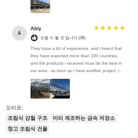
Throughout. We’re Already Recommending This
Supplier To Some Of Our Business Friends.
Great Experience!
Abiy
A
도움 이 될 것 입니다 (38)
They have a lot of experience, and i heard that
they have exported more than 100 countries,
and the products i received must be the best in
our area.. as soon as i have another project, i& #
39;ll come back to you. Looking forward to the
next cooperation!
꼬리표:
조립식 강철 구조
미리 제조하는 금속 저장소
창고 조립식 건물