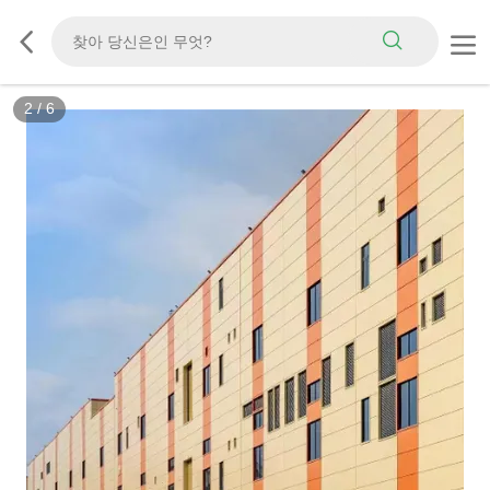
3
/
6