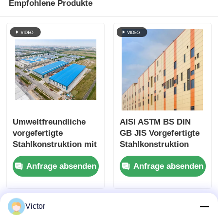
Empfohlene Produkte
Umweltfreundliche
AISI ASTM BS DIN
vorgefertigte
GB JIS Vorgefertigte
Stahlkonstruktion mit
Stahlkonstruktion
einheitlicher
korrosionsbeständig
Anfrage absenden
Anfrage absenden
Farbkonsistenz und
150 km/h Windlast für
Stahllager
Victor