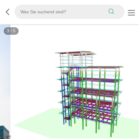
3
/
5