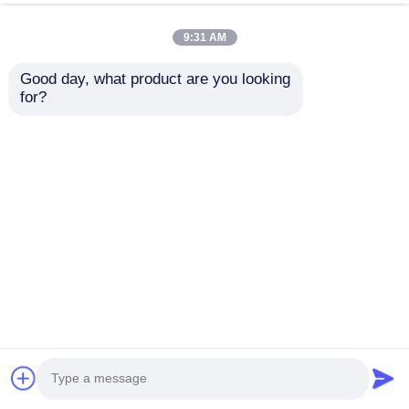
9:31 AM
Good day, what product are you looking 
for?
Schnelle
Feuerbeständiges,
Konstruktion
vorgefertigtes
Vorgefertigter
Stahlgebäude mit 1,5
Stahlrahmen Kurze
Stunden
Anfrage absenden
Anfrage absenden
Projektlaufzeit
Feuerwiderstandsklasse,
GB-zertifiziert