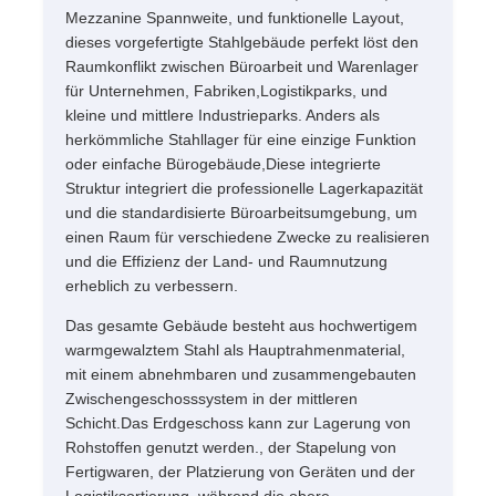
Mezzanine Spannweite, und funktionelle Layout,
dieses vorgefertigte Stahlgebäude perfekt löst den
Über uns
Raumkonflikt zwischen Büroarbeit und Warenlager
für Unternehmen, Fabriken,Logistikparks, und
kleine und mittlere Industrieparks. Anders als
Werksbesichtigung
herkömmliche Stahllager für eine einzige Funktion
oder einfache Bürogebäude,Diese integrierte
Struktur integriert die professionelle Lagerkapazität
Qualitätskontrolle
und die standardisierte Büroarbeitsumgebung, um
einen Raum für verschiedene Zwecke zu realisieren
und die Effizienz der Land- und Raumnutzung
Kontaktieren Sie uns
erheblich zu verbessern.
Das gesamte Gebäude besteht aus hochwertigem
Neuigkeiten
warmgewalztem Stahl als Hauptrahmenmaterial,
mit einem abnehmbaren und zusammengebauten
Zwischengeschosssystem in der mittleren
Rechtssachen
Schicht.Das Erdgeschoss kann zur Lagerung von
Rohstoffen genutzt werden., der Stapelung von
Fertigwaren, der Platzierung von Geräten und der
Blog
Logistiksortierung, während die obere