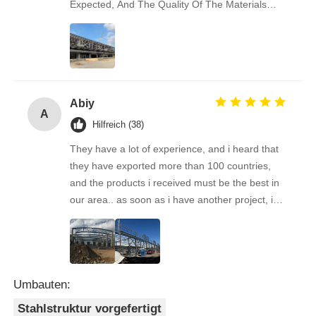
Expected, And The Quality Of The Materials
Really Impressed Us — Solid And Well-made.
Communication Was Easy And Friendly
Throughout. We’re Already Recommending This
Supplier To Some Of Our Business Friends.
Great Experience!
Abiy
A
Hilfreich (38)
They have a lot of experience, and i heard that
they have exported more than 100 countries,
and the products i received must be the best in
our area.. as soon as i have another project, i& #
39;ll come back to you. Looking forward to the
next cooperation!
Umbauten:
Stahlstruktur vorgefertigt