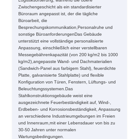
Zwischengeschicht als ein standardisierter
Büroraum angepasst ist, der die tägliche
Bitte um ein Angebot
Büroarbeit, die
Besprechungskommunikation,Personalruhe und
sonstige BüroanforderungenDas Gebäude
Stahlstruktur vorgefertigt
unterstützt eine vollständige personalisierte
Anpassung, einschließlich einer verstellbaren
Messegebährenkapazität (von 200 kg/m2 bis 1000
Stahlkonstruktionslager
kg/m2),angepasste Wand- und Dachmaterialien
(Sandwich-Panel aus farbigem Stahl), feuerdichte
Stahlstruktur Workshop
Platte, galvanisierte Stahlplatte) und flexible
Konfiguration von Türen, Fenstern, Lüftungs- und
Beleuchtungssystemen.Das
Stahlkonstruktion Gebäude
Stahlkonstruktionsgebäude weist eine
ausgezeichnete Feuerbeständigkeit auf, Wind-,
Erdbeben- und Korrosionsbeständigkeit, Anpassung
Stahlkonstruktion
an verschiedene Industrieumgebungen im Freien
und Innenraum,mit einer Lebensdauer von bis zu
30-50 Jahren unter normalen
Stahlrahmengebäude
Wartungsbedingungen.