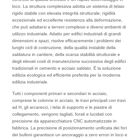
loco. La struttura complessiva adotta un sistema di telaio
rigido stabile con elevata integrità strutturale, rigidità
Struttura in acciaio prefabbricato
eccezionale ed eccellente resistenza alla deformazione,
che può adattarsi a terreni complessi e diversi ambienti di
utilizzo industriale. Adatto per edifici industriali di grandi
Magazzino della struttura in acciaio
dimensioni e spazi, risolve efficacemente i problemi dei
lunghi cicli di costruzione, della qualità instabile della
saldatura in cantiere, della scarsa stabilità strutturale e
Workshop della struttura in acciaio
degli elevati costi di manutenzione successiva degli edifici
tradizionali in cemento e acciaio saldato. È la soluzione
edilizia ecologica ed efficiente preferita per la moderna
Edificio della struttura in acciaio
edilizia industriale.
Tutti i componenti primari e secondari in acciaio,
Costruzione della struttura in acciaio
comprese le colonne in acciaio, le travi principali con travi
ad H, gli arcarecci, i telai di supporto e le piastre di
collegamento, vengono tagliati, forati e lucidati con
Edificio a telaio in acciaio
precisione da apparecchiature CNC automatizzate in
fabbrica. La precisione di posizionamento unificata dei fori
dei bulloni garantisce un ancoraggio a zero errori in loco e
Montaggio della struttura d'acciaio