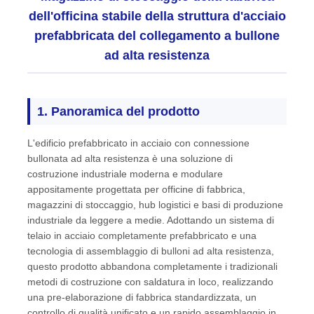
dell'officina stabile della struttura d'acciaio
prefabbricata del collegamento a bullone
Visita alla fabbrica
ad alta resistenza
Controllo della qualità
1. Panoramica del prodotto
Contattaci
L'edificio prefabbricato in acciaio con connessione
bullonata ad alta resistenza è una soluzione di
Notizie
costruzione industriale moderna e modulare
appositamente progettata per officine di fabbrica,
magazzini di stoccaggio, hub logistici e basi di produzione
Casi
industriale da leggere a medie. Adottando un sistema di
telaio in acciaio completamente prefabbricato e una
tecnologia di assemblaggio di bulloni ad alta resistenza,
Blog
questo prodotto abbandona completamente i tradizionali
metodi di costruzione con saldatura in loco, realizzando
una pre-elaborazione di fabbrica standardizzata, un
Chiedi un preventivo
controllo di qualità unificato e un rapido assemblaggio in