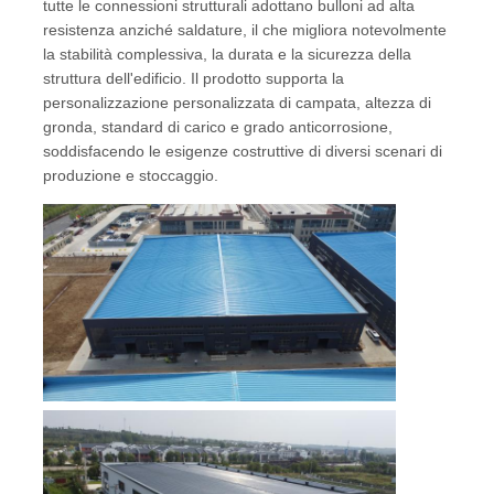
tutte le connessioni strutturali adottano bulloni ad alta
resistenza anziché saldature, il che migliora notevolmente
Materiale da costruzione in acciaio
la stabilità complessiva, la durata e la sicurezza della
struttura dell'edificio. Il prodotto supporta la
personalizzazione personalizzata di campata, altezza di
pollame
gronda, standard di carico e grado anticorrosione,
soddisfacendo le esigenze costruttive di diversi scenari di
produzione e stoccaggio.
capannone
Capannone per cavalli
Garage in acciaio