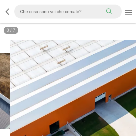
3
/
7