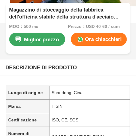
Magazzino di stoccaggio della fabbrica
dell'officina stabile della struttura d'acciaio
prefabbricata del collegamento a bullone ad alta
MOQ：500 mq
Prezzo：USD 40-60 / sqm
resistenza
Ora chiacchieri
Miglior prezzo
DESCRIZIONE DI PRODOTTO
Luogo di origine
Shandong, Cina
Marca
TISIN
Certificazione
ISO, CE, SGS
Numero di