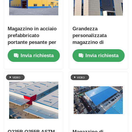
Magazzino in acciaio
Grandezza
prefabbricato
personalizzata
portante pesante per
magazzino di
lo stoccaggio di
struttura in acciaio
Invia richiesta
Invia richiesta
scorte di materie
prefabbricato con
prime
accessori a tetto
impermeabile
Q235B Q355B ASTM
Magazzino di