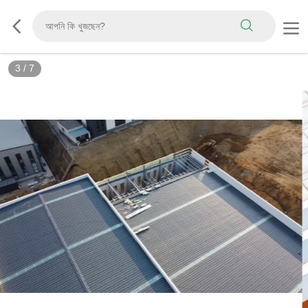
3
/
7