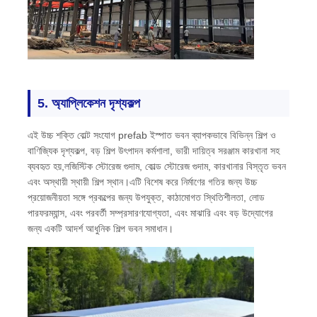
5. অ্যাপ্লিকেশন দৃশ্যকল্প
এই উচ্চ শক্তি বোল্ট সংযোগ prefab ইস্পাত ভবন ব্যাপকভাবে বিভিন্ন শিল্প ও
বাণিজ্যিক দৃশ্যকল্প, বড় শিল্প উৎপাদন কর্মশালা, ভারী দায়িত্ব সরঞ্জাম কারখানা সহ
ব্যবহৃত হয়,লজিস্টিক স্টোরেজ গুদাম, কোল্ড স্টোরেজ গুদাম, কারখানার বিস্তৃত ভবন
এবং অস্থায়ী স্থায়ী শিল্প স্থান।এটি বিশেষ করে নির্মাণের গতির জন্য উচ্চ
প্রয়োজনীয়তা সঙ্গে প্রকল্পের জন্য উপযুক্ত, কাঠামোগত স্থিতিশীলতা, লোড
পারফরম্যান্স, এবং পরবর্তী সম্প্রসারণযোগ্যতা, এবং মাঝারি এবং বড় উদ্যোগের
জন্য একটি আদর্শ আধুনিক শিল্প ভবন সমাধান।