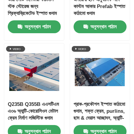
স্টক স্টোরেজ জন্য
কাস্টম আকার Prefab ইস্পাত
প্রিফ্যাব্রিকেটেড ইস্পাত গুদাম
কাঠামো গুদাম
অনুসন্ধান পাঠান
অনুসন্ধান পাঠান
Q235B Q355B এএসটিএম
প্রাক-প্রকৌশল ইস্পাত কাঠামো
এ৩৬ অ্যান্টি-কোরোসিওন মেটাল
গুদাম, শক্ত ফ্রেম, purlins,
ফ্রেম নির্মাণ লজিস্টিক গুদাম
ছাদ & দেয়াল আচ্ছাদন, অ্যান্টি-
জারা লেপ, স্টোরেজ & শিল্প
অনুসন্ধান পাঠান
অনুসন্ধান পাঠান
ব্যবহারের জন্য কাস্টমাইজড