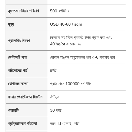
ন্যূনতম চাহিদার পরিমাণ
500 বর্গমিটার
মূল্য
USD 40-60 / sqm
ফিক্সচার সহ স্টিল প্যালেট উপর প্যাক করা এবং
প্যাকেজিং বিবরণ
40'hq/ot এ লোড করা
ডেলিভারি সময়
দোকান অঙ্কন অনুমোদনের পরে 4-6 সপ্তাহ পরে
পরিশোধের শর্ত
টি/টি
যোগানের ক্ষমতা
প্রতি মাসে 100000 বর্গমিটার
ফায়ার প্রোটেকশন সিস্টেম
ঐচ্ছিক
ওয়ারেন্টি
30 বছর
প্রক্রিয়াকরণ পরিষেবা
নমন, ld ালাই, কাটা