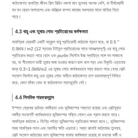
কাঠামোগত ক্লান্তি জীবন শিল্প বিল্ডিং নকশা মান তুলনায় অনেক বেশি, যা দীর্ঘমেয়াদী
ঘন ঘন ক্রেন অপারেশন এবং যান্ত্রিক কম্পন কাজের অবস্থার সাথে মানিয়ে নিতে
পারে।
4.3 বায়ু এবং তুষার লোড প্রতিরোধের কর্মক্ষমতা
সামগ্রিক ফ্রেমটি একটি অনুকূল বায়ু প্রতিরোধী কাঠামো গ্রহণ করে, যা 0.5 ′′
0.9kN / m2 (12 স্তরের টাইফুন প্রতিরোধের সাথে সামঞ্জস্যপূর্ণ) এর বায়ু লোড
প্রতিরোধ করতে পারে।ছাদ এবং purlin সিস্টেম উচ্চ স্থায়িত্ব সঙ্গে ঘন সাজানো
হয়, যা শীতকালে ভারী তুষার জমা হওয়ার কারণে ছাদ ধসে পড়া এবং বিকৃতি এড়ানোর
জন্য 0.3~1.0kN/m2 এর তুষার লোড কার্যকরভাবে সহ্য করতে পারে।বন্ধ বোল্ট
সংযোগ সিস্টেম বায়ু এবং তুষার লোড অধীনে কাঠামোগত চাপ ভারসাম্যপূর্ণ নিশ্চিত
করে, কোন ফাঁকা নোড বা কাঠামোগত স্থানচ্যুতি নেই।
4.4 সিসমিক পারফরম্যান্স
ইস্পাত ফ্রেমের দুর্দান্ত নমনীয়তা এবং ভূমিকম্পের শক্ততা রয়েছে এবং বোল্টযুক্ত
নমনীয় সংযোগটি কার্যকরভাবে ভূমিকম্পের শক্তি শোষণ এবং গ্রাস করতে পারে।
সামগ্রিক কাঠামো ৮ ডিগ্রি পর্যন্ত ভূমিকম্পের প্রতিরোধ ক্ষমতা রাখে।, ভূমিকম্পের
সময় সামগ্রিক পতন এবং স্থানীয় ক্ষতি এড়ানো। শক্ত ঝালাই কাঠামোর তুলনায়,
বোল্ট সংযোগ কাঠামোর ভাল ভূমিকম্পের বাফার কর্মক্ষমতা রয়েছে,যা ভবনের কর্মী ও