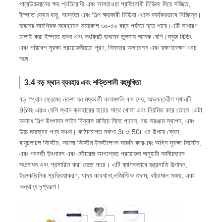
পারেউচ্চমানের ক্ষয় প্রতিরোধী এবং আবহাওয়া প্রতিরোধী চিকিত্সা দিয়ে সজ্জিত,
ইস্পাত ফ্রেম বায়ু, আর্দ্রতা এবং শিল্প ক্ষয়কারী মিডিয়া থেকে কার্যকরভাবে বিচ্ছিন্ন।
ভবনের সামগ্রিক ব্যবহারের সময়কাল ৩০-৫০ বছর পর্যন্ত হতে পারে।এটি সাধারণ
ঢালাই করা ইস্পাত ভবন এবং কংক্রিট ভবনের তুলনায় অনেক বেশি।সবুজ বিল্ডিং
এবং পরিবেশ সুরক্ষা প্রয়োজনীয়তা পূরণ, নিম্নতর অপারেশন এবং রক্ষণাবেক্ষণ খরচ
সঙ্গে।
3.4 বড় স্থান ব্যবহার এবং শক্তিশালী বহুমুখিতা
বড় স্প্যান ফ্রেমের নকশা ঘন মধ্যবর্তী কলামগুলি বাদ দেয়, অভ্যন্তরীণ স্থানটি
95% এরও বেশি স্থান ব্যবহারের হারের সাথে খোলা এবং নিয়মিত করে তোলে।এটা
অবাধে শিল্প উৎপাদন লাইন বিন্যাস মানিয়ে নিতে পারেন, বড় সরঞ্জাম স্থাপন, এবং
উচ্চ ঘনত্বের পণ্য সঞ্চয়। কাঠামোগত নকশা 3t √ 50t এর উপরে ক্রেন,
বায়ুচলাচল সিস্টেম, আলো সিস্টেম ইনস্টলেশন সমর্থন করেএবং অগ্নি সুরক্ষা সিস্টেম,
এবং পরবর্তী উৎপাদন এবং স্টোরেজ আপগ্রেড প্রয়োজন অনুযায়ী নমনীয়ভাবে
সংশোধন এবং প্রসারিত করা যেতে পারে। এটি ব্যাপকভাবে যন্ত্রপাতি উত্পাদন,
ইলেকট্রনিক প্রক্রিয়াকরণ, খাদ্য কারখানা,লজিস্টিক গুদাম, কাঁচামাল সঞ্চয়, এবং
অন্যান্য দৃশ্যকল্প।