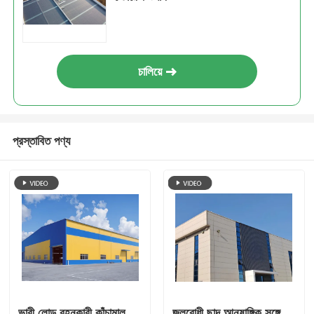
চালিয়ে
প্রস্তাবিত পণ্য
ভারী লোড বহনকারী কাঁচামাল
জলরোধী ছাদ আনুষাঙ্গিক সঙ্গে