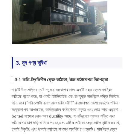
3. মূল পণ্য সুবিধা
3.1 অতি-স্থিতিশীল ফ্রেম কাঠামো, উচ্চ কাঠামোগত নিরাপত্তা
পণ্যটি উচ্চ-শক্তির বোল্ট মডুলার সংযোগের সাথে একটি শক্ত ফ্রেম সমন্বিত
কাঠামো গ্রহণ করে, যা একটি ইউনিফাইড এবং চাপযুক্ত সামগ্রিক শক্তি সিস্টেম
গঠন করে।"শক্তিশালী কলাম এবং দুর্বল মরীচি" কাঠামোগত নকশা ফ্রেমের শক্তি
সংক্রমণ পথ অপ্টিমাইজ, কার্যকরভাবে কাঠামোগত বিকৃতি এবং নোড ক্ষতি এড়ানো।
bolted সংযোগ নোড ভাল ductility আছে, যা বহিরাগত প্রভাব শক্তি এবং
কাঠামোগত চাপ ছড়িয়ে দিতে পারেন,এবং এটি ঝালাইয়ের জন্য ফাটল সৃষ্টি করবে না,
ঢালাই বিকৃতি, এবং ঝালাই কাঠামো সাধারণ অবশিষ্ট চাপ ত্রুটি। সামগ্রিক ফ্রেম