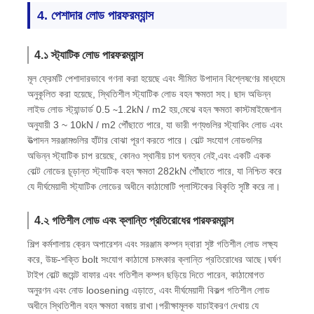
4. পেশাদার লোড পারফরম্যান্স
4.১ স্ট্যাটিক লোড পারফরম্যান্স
মূল ফ্রেমটি পেশাদারভাবে গণনা করা হয়েছে এবং সীমিত উপাদান বিশ্লেষণের মাধ্যমে
অনুকূলিত করা হয়েছে, স্থিতিশীল স্ট্যাটিক লোড বহন ক্ষমতা সহ। ছাদ অভিন্ন
লাইভ লোড স্ট্যান্ডার্ড 0.5 ∼1.2kN / m2 হয়,মেঝে বহন ক্ষমতা কাস্টমাইজেশান
অনুযায়ী 3 ~ 10kN / m2 পৌঁছাতে পারে, যা ভারী পণ্যগুলির স্ট্যাকিং লোড এবং
উত্পাদন সরঞ্জামগুলির হাঁটার বোঝা পূরণ করতে পারে। বোল্ট সংযোগ নোডগুলির
অভিন্ন স্ট্যাটিক চাপ রয়েছে, কোনও স্থানীয় চাপ ঘনত্ব নেই,এবং একটি একক
বোল্ট নোডের চূড়ান্ত স্ট্যাটিক বহন ক্ষমতা 282kN পৌঁছাতে পারে, যা নিশ্চিত করে
যে দীর্ঘমেয়াদী স্ট্যাটিক লোডের অধীনে কাঠামোটি প্লাস্টিকের বিকৃতি সৃষ্টি করে না।
4.২ গতিশীল লোড এবং ক্লান্তি প্রতিরোধের পারফরম্যান্স
শিল্প কর্মশালায় ক্রেন অপারেশন এবং সরঞ্জাম কম্পন দ্বারা সৃষ্ট গতিশীল লোড লক্ষ্য
করে, উচ্চ-শক্তি bolt সংযোগ কাঠামো চমৎকার ক্লান্তি প্রতিরোধের আছে।ঘর্ষণ
টাইপ বোল্ট জয়েন্ট বাফার এবং গতিশীল কম্পন ছড়িয়ে দিতে পারেন, কাঠামোগত
অনুরণন এবং নোড loosening এড়াতে, এবং দীর্ঘমেয়াদী বিকল্প গতিশীল লোড
অধীনে স্থিতিশীল বহন ক্ষমতা বজায় রাখা।পরীক্ষামূলক যাচাইকরণ দেখায় যে