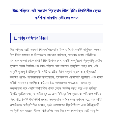
উচ্চ-শক্তির বোল্ট সংযোগ প্রিফ্যাব স্টিল বিল্ডিং স্থিতিশীল ফ্রেম
কর্মশালা কারখানা স্টোরেজ গুদাম
1. পণ্য সংক্ষিপ্ত বিবরণ
উচ্চ-শক্তির বোল্ট সংযোগ প্রিফ্যাব্রিকেটেড ইস্পাত বিল্ডিং একটি আধুনিক, মডুলার
শিল্প নির্মাণ সমাধান যা বিশেষভাবে কারখানা কর্মশালা, স্টোরেজ গুদাম, লজিস্টিক
হাব,এবং হালকা থেকে মাঝারি শিল্প উত্পাদন বেস. একটি সম্পূর্ণরূপে প্রিফ্যাব্রিকেটেড
ইস্পাত ফ্রেম সিস্টেম এবং উচ্চ-শক্তির বোল্ট সমাবেশ প্রযুক্তি গ্রহণ করে, এই
পণ্যটি পুরোপুরি ঐতিহ্যবাহী সাইট ওয়েল্ডিং নির্মাণ পদ্ধতি ত্যাগ করে,স্ট্যান্ডার্ড
ফ্যাক্টরি প্রাক-প্রক্রিয়াকরণ বাস্তবায়ন, ইউনিফাইড কোয়ালিটি কন্ট্রোল, এবং দ্রুত
বাড়ি
সাইটে সমাবেশ। সামগ্রিক কাঠামো উচ্চ কাঠামোগত অখণ্ডতা, অসামান্য
অনমনীয়তা সঙ্গে একটি স্থিতিশীল শক্ত ফ্রেম সিস্টেম গ্রহণ করে,এবং দুর্দান্ত
বিকৃতি প্রতিরোধের, যা জটিল ভূখণ্ড এবং বিভিন্ন শিল্প ব্যবহারের পরিবেশে মানিয়ে
পণ্য
নিতে পারে।এটি দীর্ঘ নির্মাণ চক্রের সমস্যাগুলি কার্যকরভাবে সমাধান করে, অন-সাইট
ওয়েল্ডিংয়ের অস্থিতিশীল গুণমান, দুর্বল কাঠামোগত স্থিতিশীলতা এবং ঐতিহ্যবাহী
কংক্রিট এবং ওয়েল্ড স্টিলের বিল্ডিংগুলির পরে উচ্চ রক্ষণাবেক্ষণ ব্যয়।এটি আধুনিক
আমাদের সম্বন্ধে