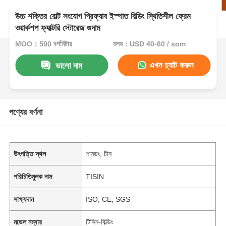
উচ্চ শক্তির বোল্ট সংযোগ প্রিফ্যাব ইস্পাত বিল্ডিং স্থিতিশীল ফ্রেম
ওয়ার্কশপ ফ্যাক্টরি স্টোরেজ গুদাম
MOQ：500 বর্গমিটার
মূল্য：USD 40-60 / sqm
এখন চ্যাট করুন
ভালো দাম
পণ্যের বর্ণনা
উৎপত্তি স্থল
শানডং, চীন
পরিচিতিমুলক নাম
TISIN
সাক্ষ্যদান
ISO, CE, SGS
মডেল নম্বার
টিসিন-বিল্ডিং