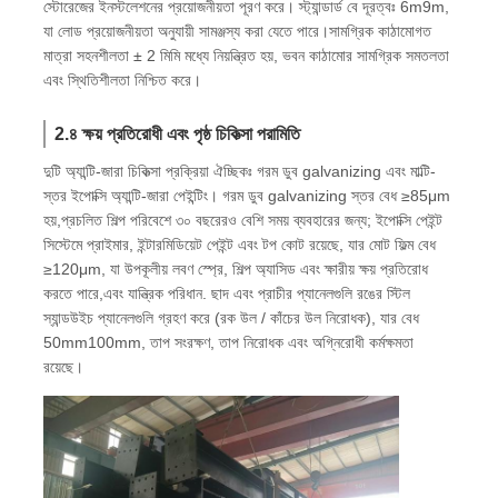
স্টোরেজের ইনস্টলেশনের প্রয়োজনীয়তা পূরণ করে। স্ট্যান্ডার্ড বে দূরত্বঃ 6m9m,
যা লোড প্রয়োজনীয়তা অনুযায়ী সামঞ্জস্য করা যেতে পারে।সামগ্রিক কাঠামোগত
মাত্রা সহনশীলতা ± 2 মিমি মধ্যে নিয়ন্ত্রিত হয়, ভবন কাঠামোর সামগ্রিক সমতলতা
এবং স্থিতিশীলতা নিশ্চিত করে।
2.৪ ক্ষয় প্রতিরোধী এবং পৃষ্ঠ চিকিত্সা পরামিতি
দুটি অ্যান্টি-জারা চিকিত্সা প্রক্রিয়া ঐচ্ছিকঃ গরম ডুব galvanizing এবং মাল্টি-
স্তর ইপোক্সি অ্যান্টি-জারা পেইন্টিং। গরম ডুব galvanizing স্তর বেধ ≥85μm
হয়,প্রচলিত শিল্প পরিবেশে ৩০ বছরেরও বেশি সময় ব্যবহারের জন্য; ইপোক্সি পেইন্ট
সিস্টেমে প্রাইমার, ইন্টারমিডিয়েট পেইন্ট এবং টপ কোট রয়েছে, যার মোট ফিল্ম বেধ
≥120μm, যা উপকূলীয় লবণ স্প্রে, শিল্প অ্যাসিড এবং ক্ষারীয় ক্ষয় প্রতিরোধ
করতে পারে,এবং যান্ত্রিক পরিধান. ছাদ এবং প্রাচীর প্যানেলগুলি রঙের স্টিল
স্যান্ডউইচ প্যানেলগুলি গ্রহণ করে (রক উল / কাঁচের উল নিরোধক), যার বেধ
50mm100mm, তাপ সংরক্ষণ, তাপ নিরোধক এবং অগ্নিরোধী কর্মক্ষমতা
রয়েছে।