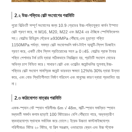
2.২ উচ্চ-শক্তির বোল্ট সংযোগের পরামিতি
পুরো বিল্ডিংটি সম্পূর্ণ সংযোগের জন্য 10.9 গ্রেডের উচ্চ-শক্তিযুক্ত কার্বন ইস্পাত
বোল্ট গ্রহণ করে, যা M16, M20, M22 এবং M24 এর ঐচ্ছিক স্পেসিফিকেশন
সহ। বোল্টের রিডিয়ন্স স্ট্রেংথ ≥930MPa পৌঁছায়,এবং চূড়ান্ত শক্তি
1150MPa পর্যন্ত. সমস্ত বোল্ট সংযোগগুলি ঘর্ষণ-টাইপ অ্যান্টি-স্লিপ ডিজাইন
গ্রহণ করে, একটি যৌথ স্লিপ প্রতিরোধের সহগ ≥ 0।45. বোল্টের প্রাক টানার
শক্তি পেশাদার টর্ক চাবি দ্বারা সঠিকভাবে নিয়ন্ত্রিত হয়, প্রতিটি সংযোগ নোডের
অভিন্ন চাপ নিশ্চিত করে। সাধারণ বোল্ট এবং ওয়েল্ডিং জয়েন্টগুলির তুলনায়,উচ্চ-
শক্তির বোল্ট সংযোগ সামগ্রিক জয়েন্ট ভারবহন ক্ষমতা 12%% 30% দ্বারা উন্নত
করে, এবং নোড স্থিতিশীলতা নির্মাণ পরিবেশ এবং মানুষের কারণ দ্বারা প্রভাবিত হয়
না।
2.৩ কাঠামোগত মাত্রার পরামিতি
একক-স্প্যান নেট স্প্যান পরিসীমাঃ 6m √ 48m, মাল্টি-স্প্যান সমন্বিত স্প্যান
মধ্যবর্তী সমর্থন কলাম ছাড়াই 100 মিটারেরও বেশি পৌঁছাতে পারে, অভ্যন্তরীণ
ব্যবহারযোগ্য স্থানকে সর্বাধিক করে তোলে। ইয়েভ উচ্চতা কাস্টমাইজযোগ্য
পরিসীমাঃ৪ মিটার ২০ মিটার, যা শিল্প সরঞ্জাম, ওভারহেড ক্রেন এবং উচ্চ স্ট্যাক