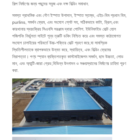
শিল্প নির্মাণের জন্য পছন্দের সবুজ এবং দক্ষ বিল্ডিং সমাধান.
সমস্ত প্রাথমিক এবং গৌণ ইস্পাত উপাদান, ইস্পাত স্তম্ভ, এইচ-বিম প্রধান বিম,
কারখানা পরিদর্শন
purlins, সমর্থন ফ্রেম, এবং সংযোগ প্লেট সহ, সঠিকভাবে কাটা, ড্রিল,এবং
কারখানায় স্বয়ংক্রিয় সিএনসি সরঞ্জাম দ্বারা পোলিশ. ইউনিফাইড বোল্ট হোল
পজিশনিং নির্ভুলতা সাইটে শূন্য ত্রুটি ডকিং নিশ্চিত করে এবং সমস্ত কাঠামোগত
গুণমান নিয়ন্ত্রণ
সংযোগ ঢালাইয়ের পরিবর্তে উচ্চ-শক্তির বোল্ট গ্রহণ করে,যা সামগ্রিক
স্থিতিশীলতাকে ব্যাপকভাবে উন্নত করে, স্থায়িত্ব, এবং বিল্ডিং ফ্রেমের
নিরাপত্তা। পণ্য স্প্যান ব্যক্তিগতকৃত কাস্টমাইজেশন সমর্থন, ছাদ উচ্চতা, লোড
আমাদের সাথে যোগাযোগ করুন
মান, এবং অ্যান্টি-জারা গ্রেড,বিভিন্ন উৎপাদন ও সঞ্চয়স্থানের নির্মাণের চাহিদা পূরণ
করা.
খবর
মামলা
ব্লগ
একটি উদ্ধৃতি অনুরোধ করুন