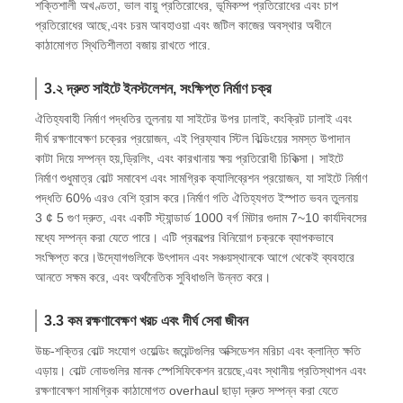
শক্তিশালী অখণ্ডতা, ভাল বায়ু প্রতিরোধের, ভূমিকম্প প্রতিরোধের এবং চাপ
প্রতিরোধের আছে,এবং চরম আবহাওয়া এবং জটিল কাজের অবস্থার অধীনে
কাঠামোগত স্থিতিশীলতা বজায় রাখতে পারে.
3.২ দ্রুত সাইটে ইনস্টলেশন, সংক্ষিপ্ত নির্মাণ চক্র
ঐতিহ্যবাহী নির্মাণ পদ্ধতির তুলনায় যা সাইটের উপর ঢালাই, কংক্রিট ঢালাই এবং
দীর্ঘ রক্ষণাবেক্ষণ চক্রের প্রয়োজন, এই প্রিফ্যাব স্টিল বিল্ডিংয়ের সমস্ত উপাদান
কাটা দিয়ে সম্পন্ন হয়,ড্রিলিং, এবং কারখানায় ক্ষয় প্রতিরোধী চিকিত্সা। সাইটে
নির্মাণ শুধুমাত্র বোল্ট সমাবেশ এবং সামগ্রিক ক্যালিব্রেশন প্রয়োজন, যা সাইটে নির্মাণ
পদ্ধতি 60% এরও বেশি হ্রাস করে।নির্মাণ গতি ঐতিহ্যগত ইস্পাত ভবন তুলনায়
3 ¢ 5 গুণ দ্রুত, এবং একটি স্ট্যান্ডার্ড 1000 বর্গ মিটার গুদাম 7~10 কার্যদিবসের
মধ্যে সম্পন্ন করা যেতে পারে। এটি প্রকল্পের বিনিয়োগ চক্রকে ব্যাপকভাবে
সংক্ষিপ্ত করে।উদ্যোগগুলিকে উৎপাদন এবং সঞ্চয়স্থানকে আগে থেকেই ব্যবহারে
আনতে সক্ষম করে, এবং অর্থনৈতিক সুবিধাগুলি উন্নত করে।
3.3 কম রক্ষণাবেক্ষণ খরচ এবং দীর্ঘ সেবা জীবন
উচ্চ-শক্তির বোল্ট সংযোগ ওয়েল্ডিং জয়েন্টগুলির অক্সিডেশন মরিচা এবং ক্লান্তি ক্ষতি
এড়ায়। বোল্ট নোডগুলির মানক স্পেসিফিকেশন রয়েছে,এবং স্থানীয় প্রতিস্থাপন এবং
রক্ষণাবেক্ষণ সামগ্রিক কাঠামোগত overhaul ছাড়া দ্রুত সম্পন্ন করা যেতে