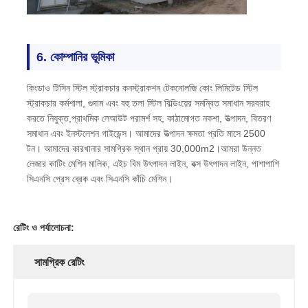
6. কোম্পানির ভূমিকা
কিংডাও টিসিন স্টিল স্ট্রাকচার কনস্ট্রাকশন টেকনোলজি কোং লিমিটেড স্টিল
স্ট্রাকচার কর্মশালা, গুদাম এবং বহু তলা স্টিল বিল্ডিংয়ের সমন্বিত সমাধান সরবরাহ
করতে নিযুক্ত,প্রাথমিক লেআউট পরামর্শ সহ, কাঠামোগত নকশা, উত্পাদন, বিতরণ
সমাধান এবং ইনস্টলেশন গাইডেন্স। আমাদের উত্পাদন ক্ষমতা প্রতি মাসে 2500
টন। আমাদের কারখানার সামগ্রিক স্থান প্রায় 30,000m2।আমরা উন্নত
লেজার কাটিং মেশিন মালিক, এইচ বিম উৎপাদন লাইন, বক্স উৎপাদন লাইন, পাশাপাশি
সিএনসি প্রেস ব্রেক এবং সিএনসি কাঁচি মেশিন।
রেটিং ও পর্যালোচনা:
সামগ্রিক রেটিং