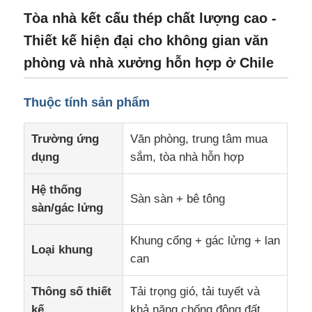
Tòa nhà kết cấu thép chất lượng cao -
Thiết kế hiện đại cho không gian văn
phòng và nhà xưởng hỗn hợp ở Chile
Thuộc tính sản phẩm
Trường ứng
Văn phòng, trung tâm mua
dụng
sắm, tòa nhà hỗn hợp
Hệ thống
Sàn sàn + bê tông
sàn/gác lửng
Trang chủ
Khung cổng + gác lửng + lan
Loại khung
can
Các sản phẩm
Thông số thiết
Tải trọng gió, tải tuyết và
Về chúng tôi
kế
khả năng chống động đất