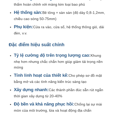
thấm hoàn chỉnh với màng kim loại bao phủ
Hệ thống sàn:
Bê tông + sàn sàn (độ dày 0,8-1,2mm,
Cấu trúc thép đúc sẵn
chiều cao sóng 50-75mm)
Phụ kiện:
Cửa ra vào, cửa sổ, hệ thống thông gió, dải
Kho cấu trúc thép
đèn, v.v.
Đặc điểm hiệu suất chính
Hội thảo cấu trúc thép
Tỷ lệ cường độ trên trọng lượng cao:
Khung
nhẹ hơn nhưng chắc chắn hơn giúp giảm tải trọng nền
Xây dựng cấu trúc thép
móng
Tính linh hoạt của thiết kế:
Cho phép sơ đồ mặt
Xây dựng cấu trúc thép
bằng mở và các tính năng kiến ​​trúc sáng tạo
Xây dựng nhanh:
Các thành phần đúc sẵn rút ngắn
Xây dựng khung thép
thời gian xây dựng từ 20-40%
Độ bền và khả năng phục hồi:
Chống lại sự mài
mòn của môi trường, lửa và hoạt động địa chấn
Chế tạo kết cấu thép