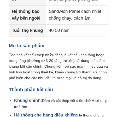
Hệ thống bao
Sandwich Panel cách nhiệt,
Tham quan nhà máy
vây bên ngoài
chống cháy, cách âm
Tuổi thọ khung
40-50 năm
Kiểm soát chất lượng
Mô tả sản phẩm
Liên hệ
Tòa nhà kết cấu thép nhiều tầng là kết cấu cao tầng hoặc
trung tầng (thường từ 3-20 tầng trở lên) sử dụng thép làm
Tin tức
khung kết cấu chính. Chúng kết hợp sức mạnh, hiệu quả và
tính linh hoạt trong thiết kế, khiến chúng trở thành lựa chọn
phổ biến cho các nhu cầu thương mại và đô thị đa dạng.
Các vụ án
Thành phần kết cấu
Blog
Khung chính:
Dầm và cột thép tiết diện chữ H có nhịp
từ 6-9m
Yêu cầu báo giá
Hệ thống che bảng điều khiển:
Hệ thống chống