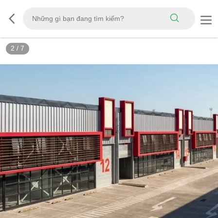
2
/
7