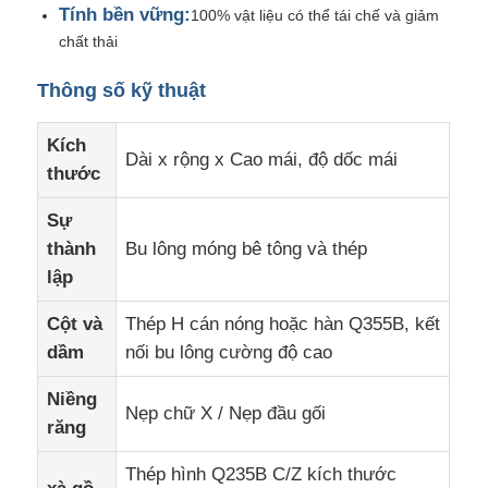
Tính bền vững:
100% vật liệu có thể tái chế và giảm
chất thải
Vật liệu xây dựng bằng thép
Thông số kỹ thuật
Ngôi nhà gia cầm
Kích
Dài x rộng x Cao mái, độ dốc mái
thước
chuồng bò
Sự
thành
Bu lông móng bê tông và thép
Chuồng ngựa
lập
Cột và
Thép H cán nóng hoặc hàn Q355B, kết
Nhà để xe bằng thép
dầm
nối bu lông cường độ cao
Niềng
Nẹp chữ X / Nẹp đầu gối
răng
Thép hình Q235B C/Z kích thước