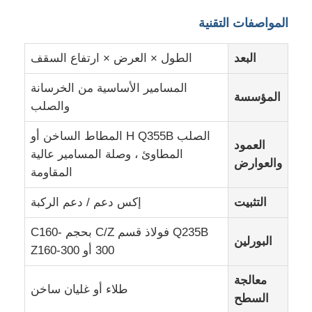
المواصفات التقنية
مواد بناء من الصلب
البعد
الطول × العرض × ارتفاع السقف
دار الدواجن
المسامير الأساسية من الخرسانة
المؤسسة
والصلب
حظيرة الأبقار
الصلب H Q355B المطاط الساخن أو
العمود
المطاوئ ، وصلة المسامير عالية
والعوارض
حظيرة الخيول
المقاومة
التثبيت
إكس دعم / دعم الركبة
المرآب الحديدي
Q235B فولاذ قسم C/Z بحجم C160-
البورلين
300 أو Z160-300
معالجة
طلاء أو غليان ساخن
السطح