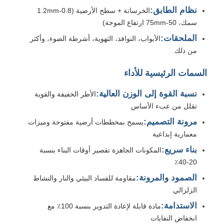
نظام الطابق:
الخرسانة + سطح الأرضية (0.8-1.2mm
سمك، 50-75mm ارتفاع الموجة)
بنية فولاذية مسبقة الصنع
الملحقات:
الأبواب، النوافذ، التهوية، أشرطة الضوء، وأكثر
من ذلك
هيكل الصلب مستودع
السمات الرئيسية للأداء
ورشة هيكل الصلب
نسبة القوة إلى الوزن العالية:
الأطر الخفيفة والقوية
تقلل من عبء الأساس
بناء هيكل الصلب
مرونة التصميم:
يسمح بمخططات أرضية مفتوحة وميزات
معمارية إبداعية
بناء سريع:
المكونات الجاهزة تقصير أوقات البناء بنسبة
بناء هيكل الصلب
20-40٪
الصمود والمرونة:
مقاومة للفساد البيئي والنار والنشاط
بناء الإطار الصلب
الزلزالي
الاستدامة:
مادة قابلة لإعادة التدوير بنسبة 100٪ مع
تصنيع الهيكل الصلب
انخفاض النفايات