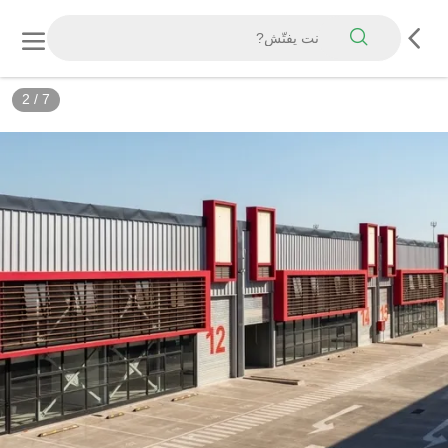
2
/
7