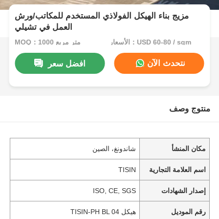
مزيج بناء الهيكل الفولاذي المستخدم للمكاتب/ورش
العمل في تشيلي
الأسعار：USD 60-80 / sqm
MOQ：1000 متر مربع
نتحدث الآن
افضل سعر
منتوج وصف
مكان المنشأ
شاندونغ، الصين
اسم العلامة التجارية
TISIN
إصدار الشهادات
ISO, CE, SGS
رقم الموديل
هيكل TISIN-PH BL 04