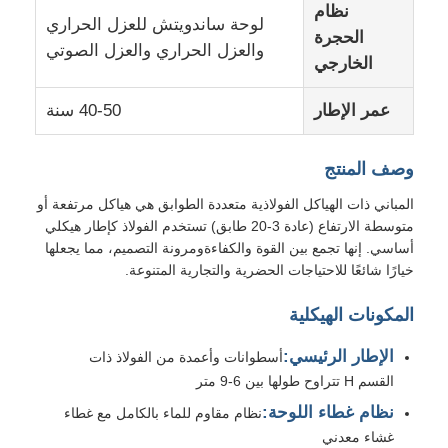
نظام
لوحة ساندويتش للعزل الحراري
الحجرة
والعزل الحراري والعزل الصوتي
جولة في المصنع
الخارجي
عمر الإطار
40-50 سنة
مراقبة الجودة
وصف المنتج
اتصل بنا
المباني ذات الهياكل الفولاذية متعددة الطوابق هي هياكل مرتفعة أو
متوسطة الارتفاع (عادة 3-20 طابق) تستخدم الفولاذ كإطار هيكلي
أخبار
أساسي. إنها تجمع بين القوة والكفاءةومرونة التصميم، مما يجعلها
خيارًا شائعًا للاحتياجات الحضرية والتجارية المتنوعة.
القضايا
المكونات الهيكلية
الإطار الرئيسي:
أسطوانات وأعمدة من الفولاذ ذات
مدونة
القسم H تتراوح طولها بين 6-9 متر
نظام غطاء اللوحة:
نظام مقاوم للماء بالكامل مع غطاء
اطلب عرض أسعار
غشاء معدني