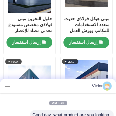
مبنى هيكل فولاذي حديث
حلول التخزين مبنى
متعدد الاستخدامات
فولاذي مخصص مستودع
للمكاتب وورش العمل
معدني مضاد للإعصار
مع ألواح ساندويتش
إرسال استفسار
إرسال استفسار
Victor
3:40 AM
فندق متعدد الطوابق
بناء مباني حديثة مسبقة
Good day, what product are you looking 
مكتب هيكل فولاذي بناء
الصنع بإطار معدني