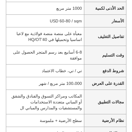
الحد الأدنى لكمية
1000 متر مربع
الأسعار
USD 60-80 / sqm
معبأة على منصة منصة فولاذية مع لاعبا
تفاصيل التغليف
اساسيا وتحميلها في 40'HQ/OT
6-8 أسابيع بعد رسم المتجر الحصول على
وقت التسليم
موافقة
شروط الدفع
تي / تي، خطاب الاعتماد
القدرة على العرض
100،000 متر مربع / شهر
المكاتب ومراكز التسوق والفنادق والشقق
مجالات التطبيق
أو المباني متعددة الاستخدامات
والمستشفيات والمدارس والمباني ال
نظام الأرضية
سطح الأرضية + ملموسة