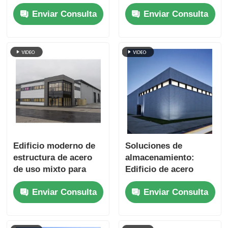
fuerte Construcción
portal de gran altura
Enviar Consulta
Enviar Consulta
mixta de acero y
comercial
hormigón
Edificio moderno de
Soluciones de
estructura de acero
almacenamiento:
de uso mixto para
Edificio de acero
oficinas y talleres con
personalizado,
Enviar Consulta
Enviar Consulta
panel sándwich
almacén de metal a
prueba de huracanes