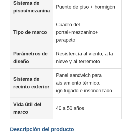
Sistema de
Puente de piso + hormigón
pisos/mezanina
Visita a la fábrica
Cuadro del
Tipo de marco
portal+mezzanino+
Control de calidad
parapeto
Parámetros de
Resistencia al viento, a la
Contáctenos
diseño
nieve y al terremoto
Noticias
Panel sandwich para
Sistema de
aislamiento térmico,
recinto exterior
ignifugado e insonorizado
Casos
Vida útil del
40 a 50 años
El blog
marco
Solicitar una cita
Descripción del producto