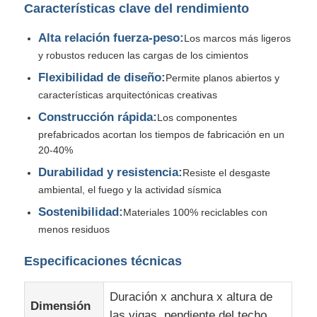
Características clave del rendimiento
Material de construcción de acero
Alta relación fuerza-peso:
Los marcos más ligeros
y robustos reducen las cargas de los cimientos
Flexibilidad de diseño:
Permite planos abiertos y
avícola
características arquitectónicas creativas
Construcción rápida:
Los componentes
cobertizo de vacas
prefabricados acortan los tiempos de fabricación en un
20-40%
Cobertizo para caballos
Durabilidad y resistencia:
Resiste el desgaste
ambiental, el fuego y la actividad sísmica
Sostenibilidad:
Materiales 100% reciclables con
Garaje de acero
menos residuos
Especificaciones técnicas
Duración x anchura x altura de
Dimensión
las vigas, pendiente del techo