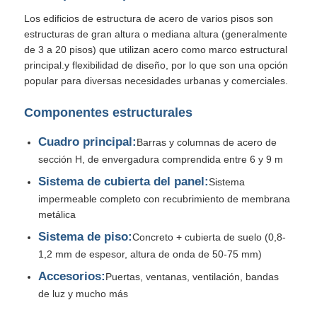
Los edificios de estructura de acero de varios pisos son
estructuras de gran altura o mediana altura (generalmente
Estructura de acero prefabricada
de 3 a 20 pisos) que utilizan acero como marco estructural
principal.y flexibilidad de diseño, por lo que son una opción
popular para diversas necesidades urbanas y comerciales.
Almacén de estructura de acero
Componentes estructurales
Taller de estructura de acero
Cuadro principal:
Barras y columnas de acero de
sección H, de envergadura comprendida entre 6 y 9 m
Edificio de estructura de acero
Sistema de cubierta del panel:
Sistema
impermeable completo con recubrimiento de membrana
metálica
Construcción de estructura de acero
Sistema de piso:
Concreto + cubierta de suelo (0,8-
1,2 mm de espesor, altura de onda de 50-75 mm)
Edificio de marco de acero
Accesorios:
Puertas, ventanas, ventilación, bandas
de luz y mucho más
Fabricación de la estructura de acero