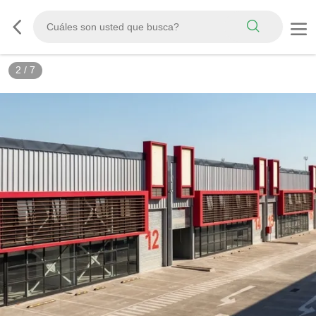
3
/
7