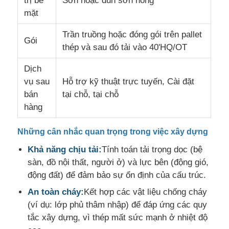
trị bề
Sơn hoặc đun sơn nóng
mặt
Trần truồng hoặc đóng gói trên pallet
Gói
thép và sau đó tải vào 40'HQ/OT
Dịch
vụ sau
Hỗ trợ kỹ thuật trực tuyến, Cài đặt
bán
tại chỗ, tại chỗ
hàng
Những cân nhắc quan trọng trong việc xây dựng
Khả năng chịu tải:
Tính toán tải trọng dọc (bệ
sàn, đồ nội thất, người ở) và lực bên (động gió,
động đất) để đảm bảo sự ổn định của cấu trúc.
An toàn cháy:
Kết hợp các vật liệu chống cháy
(ví dụ: lớp phủ thâm nhập) để đáp ứng các quy
tắc xây dựng, vì thép mất sức mạnh ở nhiệt độ