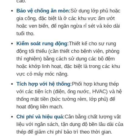
cao.
Bảo vệ chống ăn mòn:
Sử dụng lớp phủ hoặc
gia công, đặc biệt là ở các khu vực ẩm ướt
hoặc ven biển, để ngăn ngừa rỉ sét và kéo dài
tuổi thọ.
Kiểm soát rung động:
Thiết kế cho sự rung
động tối thiểu (cần thiết cho bệnh viện, phòng
thí nghiệm) bằng cách sử dụng các bộ đệm
hoặc khớp linh hoạt, đặc biệt là trong các khu
vực có máy móc nặng.
Tích hợp với hệ thống:
Phối hợp khung thép
với các tiện ích (điện, ống nước, HVAC) và hệ
thống mặt tiền (bức tường rèm, lớp phủ) để
hoạt động liền mạch.
Chi phí và hiệu quả:
Cân bằng chất lượng vật
liệu với ngân sách, tận dụng độ bền lâu dài của
thép để giảm chi phí bảo trì theo thời gian.