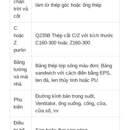
chân
làm từ thép góc hoặc ống thép
trời và
cột
C
hoặc
Q235B Thép cắt C/Z với kích thước
Z
C160-300 hoặc Z160-300
purlin
Bảng
Bảng thép lợp sóng màu đơn; Bảng
tường
sandwich với cách điện bằng EPS,
và mái
len đá, len thủy tinh hoặc PU
nhà
Đường kính bán trong suốt,
Phụ
Ventilator, ống xuống, cống, cửa,
kiện
cửa sổ, vv
Điều