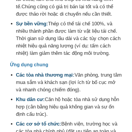
tế.Chúng cũng có giá trị bán lại tốt và có thể
được tháo rời hoặc di chuyển nếu cần thiết.
Chế tạo kết cấu thép
Sự bền vững:
Thép có thể tái chế 100%, và
nhiều thành phần được làm từ vật liệu tái chế.
Vật liệu xây dựng bằng thép
Thời gian sử dụng lâu dài và các tùy chọn cách
nhiệt hiệu quả năng lượng (ví dụ: tấm cách
Ngôi nhà gia cầm
nhiệt) làm giảm thêm tác động môi trường.
Ứng dụng chung
chuồng bò
Các tòa nhà thương mại:
Văn phòng, trung tâm
mua sắm và khách sạn (lợi ích từ bố cục mở
Chuồng ngựa
và nhanh chóng chiếm đóng).
Khu dân cư:
Căn hộ hoặc tòa nhà sử dụng hỗn
hợp (cân bằng hiệu quả không gian và sự ổn
Nhà để xe bằng thép
định cấu trúc).
Các cơ sở tổ chức:
Bệnh viện, trường học và
các tòa nhà chính phủ (đặt ưu tiên an toàn và