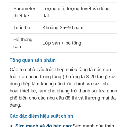
Parameter
Lượng gió, lượng tuyết và động
thiết kế
đất
Về chúng tôi
Tuổi thọ
Khoảng 35~50 năm
Tham quan nhà máy
Hệ thống
Lớp sàn + bê tông
sàn
Kiểm soát chất lượng
Tổng quan sản phẩm
Các tòa nhà cấu trúc thép nhiều tầng là các cấu
Liên hệ
trúc cao hoặc trung tầng (thường là 3-20 tầng) sử
dụng thép làm khung cấu trúc chính.và sự linh
Tin tức
hoạt thiết kế, làm cho chúng trở thành sự lựa chọn
phổ biến cho các nhu cầu đô thị và thương mại đa
dạng.
Các vụ án
Các đặc điểm hiệu suất chính
Blog
Sức mạnh và độ bền cao:
Sức mạnh của thép