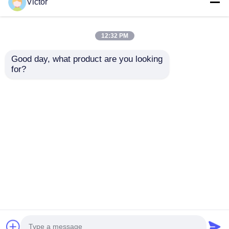
Victor
Gửi yêu cầu
Gửi yêu cầu
75mm 100mm
cấu thép tòa nhà
thương mại
12:32 PM
Nhà
Về chúng tôi
Liên hệ với chúng tôi
Desktop Site
Good day, what product are you looking 
Sơ đồ trang web
Chính sách bảo mật
for?
Phẩm chất
Cấu trúc thép đúc sẵn
Nhà máy trung
quốc.Copyright © 2026 QINGDAO TISIN STEEL
STRUCTURE CO.,LTD. All Rights Reserved.