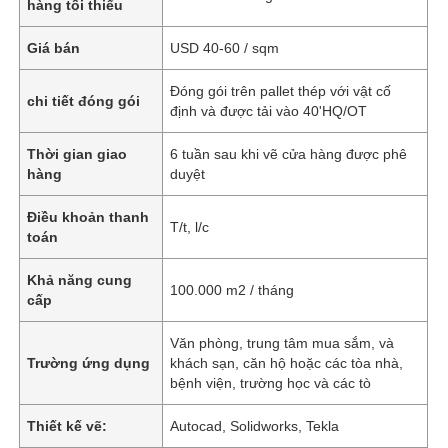
hàng tối thiểu
Giá bán
USD 40-60 / sqm
Đóng gói trên pallet thép với vật cố
chi tiết đóng gói
định và được tải vào 40'HQ/OT
Thời gian giao
6 tuần sau khi vẽ cửa hàng được phê
hàng
duyệt
Điều khoản thanh
T/t, l/c
toán
Khả năng cung
100.000 m2 / tháng
cấp
Văn phòng, trung tâm mua sắm, và
Trường ứng dụng
khách sạn, căn hộ hoặc các tòa nhà,
bệnh viện, trường học và các tò
Thiết kế vẽ:
Autocad, Solidworks, Tekla