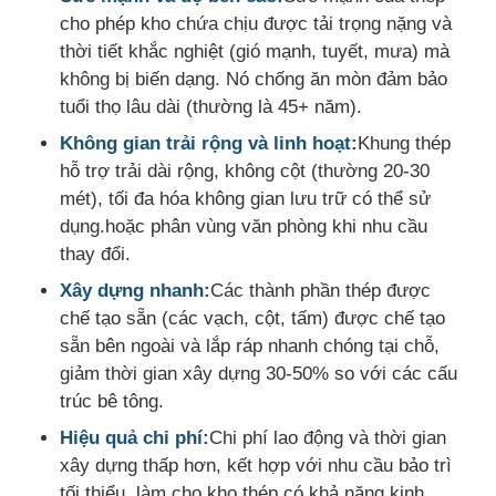
cho phép kho chứa chịu được tải trọng nặng và
thời tiết khắc nghiệt (gió mạnh, tuyết, mưa) mà
Yêu cầu báo giá
không bị biến dạng. Nó chống ăn mòn đảm bảo
tuổi thọ lâu dài (thường là 45+ năm).
Cấu trúc thép đúc sẵn
Không gian trải rộng và linh hoạt:
Khung thép
hỗ trợ trải dài rộng, không cột (thường 20-30
mét), tối đa hóa không gian lưu trữ có thể sử
Kho cấu trúc thép
dụng.hoặc phân vùng văn phòng khi nhu cầu
thay đổi.
Hội thảo cấu trúc thép
Xây dựng nhanh:
Các thành phần thép được
chế tạo sẵn (các vạch, cột, tấm) được chế tạo
Xây dựng cấu trúc thép
sẵn bên ngoài và lắp ráp nhanh chóng tại chỗ,
giảm thời gian xây dựng 30-50% so với các cấu
trúc bê tông.
Xây dựng cấu trúc thép
Hiệu quả chi phí:
Chi phí lao động và thời gian
xây dựng thấp hơn, kết hợp với nhu cầu bảo trì
Xây dựng khung thép
tối thiểu, làm cho kho thép có khả năng kinh