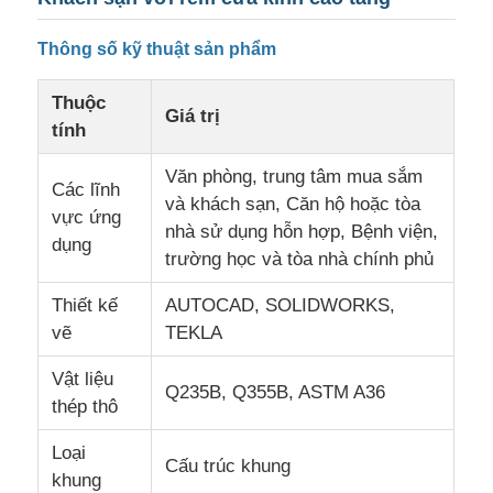
Thông số kỹ thuật sản phẩm
Thuộc
Giá trị
tính
Văn phòng, trung tâm mua sắm
Các lĩnh
và khách sạn, Căn hộ hoặc tòa
vực ứng
nhà sử dụng hỗn hợp, Bệnh viện,
dụng
trường học và tòa nhà chính phủ
Thiết kế
AUTOCAD, SOLIDWORKS,
vẽ
TEKLA
Trang chủ
Vật liệu
Q235B, Q355B, ASTM A36
thép thô
Các sản phẩm
Loại
Cấu trúc khung
khung
Chương trình VR