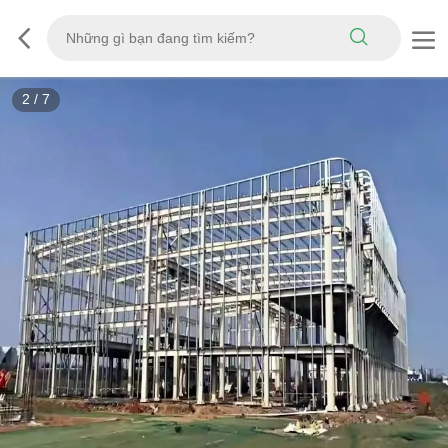
3
/
7