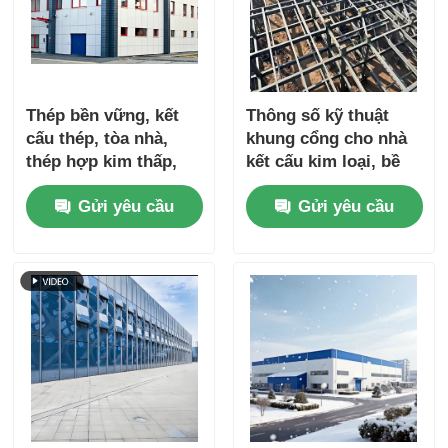
Thép bền vững, kết
Thông số kỹ thuật
cấu thép, tòa nhà,
khung cổng cho nhà
thép hợp kim thấp,
kết cấu kim loại, bề
thép cường độ cao,
mặt thép sơn tĩnh
Gửi yêu cầu
Gửi yêu cầu
đa năng
điện