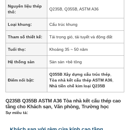
Nguyên liệu thép
Q235B, Q355B, ASTM A36
thô:
Loại khung:
Cấu trúc khung
Tham số thiết kế:
Tải trọng gió, tải tuyết và động đất
Tuổi thọ:
Khoảng 35 ~ 50 năm
Hệ thống sàn
Sàn sàn +bê tông
Q355B Xây dựng cấu trúc thép
,
Điểm nổi bật:
Tòa nhà kết cấu thép ASTM A36
,
Nhà tiền chế kim loại Q235B
Q235B Q355B ASTM A36 Tòa nhà kết cấu thép cao
tầng cho Khách sạn, Văn phòng, Trường học
Sự miêu tả:
Khách sạn với rèm cửa kính cao tầng