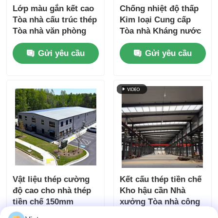
Lớp màu gắn kết cao
Chống nhiệt độ thấp
Tòa nhà cấu trúc thép
Kim loại Cung cấp
Tòa nhà văn phòng
Tòa nhà Kháng nước
nhiều tầng
xịt muối Màu sắc
Gửi yêu cầu
Gửi yêu cầu
Vật liệu thép cường
Kết cấu thép tiền chế
độ cao cho nhà thép
Kho hậu cần Nhà
tiền chế 150mm
xưởng Tòa nhà công
200mm 250mm 50mm
nghiệp Nhà kho kết