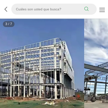
3
/
7