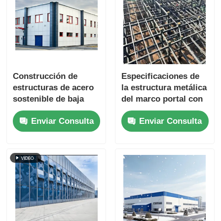
Construcción de
Especificaciones de
estructuras de acero
la estructura metálica
sostenible de baja
del marco portal con
aleación de alta
superficie de acero
Enviar Consulta
Enviar Consulta
resistencia de acero
con recubrimiento en
multipropósito
polvo