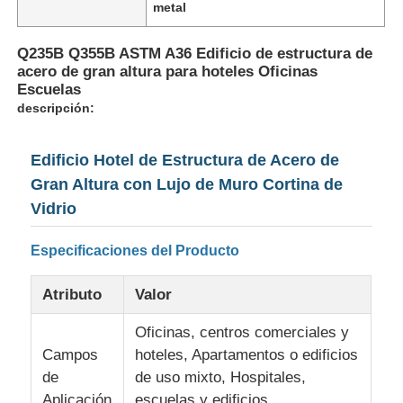
metal
Q235B Q355B ASTM A36 Edificio de estructura de
acero de gran altura para hoteles Oficinas
Escuelas
descripción:
Edificio Hotel de Estructura de Acero de
Gran Altura con Lujo de Muro Cortina de
Vidrio
Especificaciones del Producto
Hogar
Atributo
Valor
Oficinas, centros comerciales y
Productos
Campos
hoteles, Apartamentos o edificios
de
de uso mixto, Hospitales,
Espectáculo VR
Aplicación
escuelas y edificios