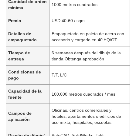
Cantidad de orden
1000 metros cuadrados
mínima
Precio
USD 40-60 / sqm
Detalles de
Empaquetado en paleta de acero con
empaquetado
accesorio y cargado en 40'HQ/OT
Tiempo de
6 semanas después del dibujo de la
entrega
tienda Obtenga aprobación
Condiciones de
T/T, L/C
pago
Capacidad de la
100,000 metros cuadrados / mes
fuente
Oficinas, centros comerciales y
Campos de
hoteles, apartamentos o edificios de
aplicación
uso mixto, hospitales, escuelas
Diseño de dibujo:
AutoCAD, SolidWorks, Tekla