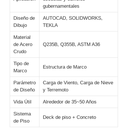
gubernamentales
Acerca de nosotros
Diseño de
AUTOCAD, SOLIDWORKS,
Dibujo
TEKLA
Visita a la fábrica
Material
de Acero
Q235B, Q355B, ASTM A36
Crudo
Control de calidad
Tipo de
Estructura de Marco
Marco
Contáctenos
Parámetro
Carga de Viento, Carga de Nieve
Noticias
de Diseño
y Terremoto
Vida Útil
Alrededor de 35~50 Años
Casos
Sistema
Deck de piso + Concreto
de Piso
El blog