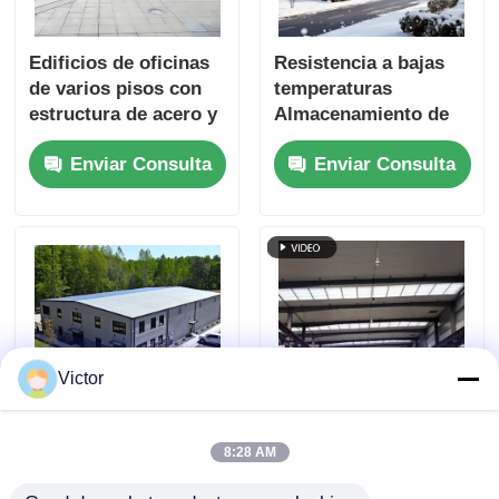
Edificios de oficinas
Resistencia a bajas
de varios pisos con
temperaturas
estructura de acero y
Almacenamiento de
capas de color de alta
metal Edificio
Enviar Consulta
Enviar Consulta
adherencia
Colorantes
resistentes a la sal
Victor
Material de acero de
Construcción
8:28 AM
alta tracción Edificio
prefabricada de