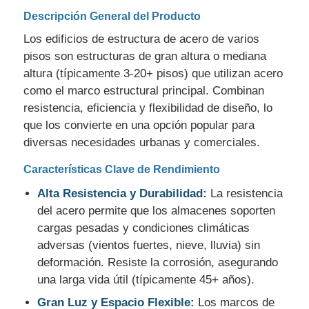
Descripción General del Producto
Solicitar una cita
Los edificios de estructura de acero de varios
pisos son estructuras de gran altura o mediana
altura (típicamente 3-20+ pisos) que utilizan acero
Estructura de acero prefabricada
como el marco estructural principal. Combinan
resistencia, eficiencia y flexibilidad de diseño, lo
Almacén de estructura de acero
que los convierte en una opción popular para
diversas necesidades urbanas y comerciales.
Taller de estructura de acero
Características Clave de Rendimiento
Alta Resistencia y Durabilidad:
La resistencia
del acero permite que los almacenes soporten
Edificio de estructura de acero
cargas pesadas y condiciones climáticas
adversas (vientos fuertes, nieve, lluvia) sin
Construcción de estructura de acero
deformación. Resiste la corrosión, asegurando
una larga vida útil (típicamente 45+ años).
Edificio de marco de acero
Gran Luz y Espacio Flexible:
Los marcos de