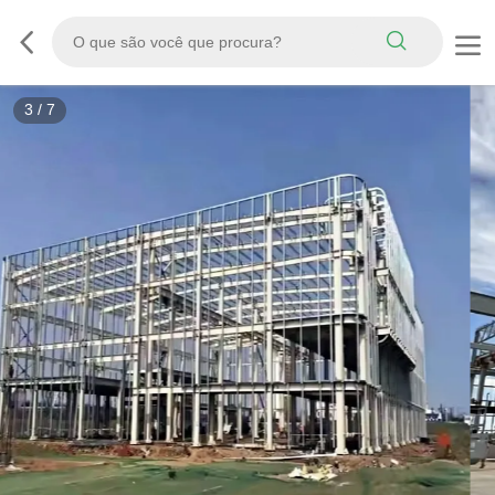
3
/
7