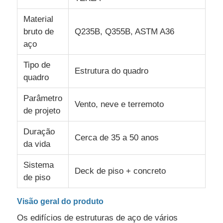
Material
Sobre Nós
bruto de
Q235B, Q355B, ASTM A36
aço
Visita à Fábrica
Tipo de
Estrutura do quadro
quadro
Controle de Qualidade
Parâmetro
Vento, neve e terremoto
de projeto
Contacte-nos
Duração
Cerca de 35 a 50 anos
da vida
Notícias
Sistema
Deck de piso + concreto
de piso
Casos
Visão geral do produto
Os edifícios de estruturas de aço de vários
Blogue