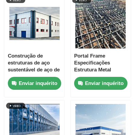
Construção de
Portal Frame
estruturas de aço
Especificações
sustentável de aço de
Estrutura Metal
baixa liga de alta
Construção
Enviar inquérito
Enviar inquérito
resistência de aço
Superfície de aço
multiuso
revestida de pó