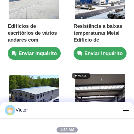
Edifícios de
Resistência a baixas
escritórios de vários
temperaturas Metal
andares com
Edifício de
estrutura de aço e
armazenamento
Enviar inquérito
Enviar inquérito
camadas de cor de
Corantes resistentes
alta adesão
ao sal
Victor
1:59 AM
Edifício de estrutura
Construções pré-