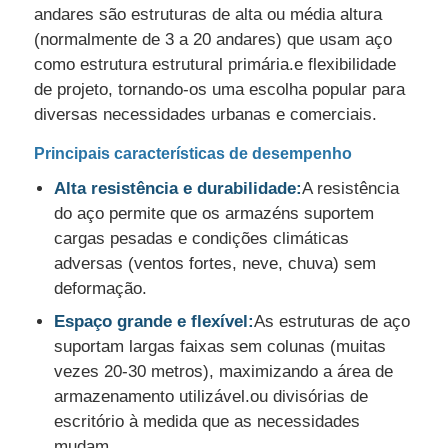
andares são estruturas de alta ou média altura
(normalmente de 3 a 20 andares) que usam aço
Solicitar Orçamento
como estrutura estrutural primária.e flexibilidade
de projeto, tornando-os uma escolha popular para
diversas necessidades urbanas e comerciais.
Estrutura de aço pré -fabricada
Principais características de desempenho
Armazém de estrutura de aço
Alta resistência e durabilidade:
A resistência
do aço permite que os armazéns suportem
cargas pesadas e condições climáticas
Oficina de estrutura de aço
adversas (ventos fortes, neve, chuva) sem
deformação.
Edifício da estrutura de aço
Espaço grande e flexível:
As estruturas de aço
suportam largas faixas sem colunas (muitas
Construção da estrutura de aço
vezes 20-30 metros), maximizando a área de
armazenamento utilizável.ou divisórias de
escritório à medida que as necessidades
Edifício da estrutura de aço
mudam.