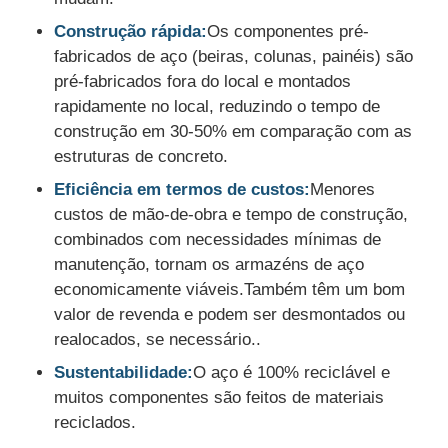
Construção rápida:
Os componentes pré-
Fabricação da construção de aço
fabricados de aço (beiras, colunas, painéis) são
pré-fabricados fora do local e montados
rapidamente no local, reduzindo o tempo de
Material de construção de aço
construção em 30-50% em comparação com as
estruturas de concreto.
Casa de aves
Eficiência em termos de custos:
Menores
custos de mão-de-obra e tempo de construção,
galpão de vaca
combinados com necessidades mínimas de
manutenção, tornam os armazéns de aço
economicamente viáveis.Também têm um bom
Cabanagem
valor de revenda e podem ser desmontados ou
realocados, se necessário..
Garagem de aço
Sustentabilidade:
O aço é 100% reciclável e
muitos componentes são feitos de materiais
reciclados.