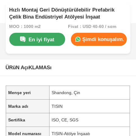
Hızlı Montaj Geri Dönüştürülebilir Prefabrik
Çelik Bina Endüstriyel Atölyesi İnşaat
MOQ：1000 m2
Fiyat：USD 40-60 / sqm
Şimdi konuşalım.
En iyi fiyat
ÜRüN AçıKLAMASı
Menşe yeri
Shandong, Çin
Marka adı
TISIN
Sertifika
ISO, CE, SGS
Model numarası
TISIN-Atölye İnşaatı