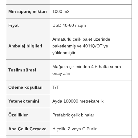
Min sipariş miktarı
1000 m2
Fiyat
USD 40-60 / sqm
Armatürlü çelik palet üzerinde
Ambalaj bilgileri
paketlenmiş ve 40'HQ/OT'ye
yüklenmiştir
Mağaza çiziminden 4-6 hafta sonra
Teslim süresi
onay alın
Ödeme koşulları
T/T
Yetenek temini
Ayda 100000 metrekarelik
Özellikler
Prefabrik çelik binalar
Ana Çelik Çerçeve
H çelik, Z veya C Purlin