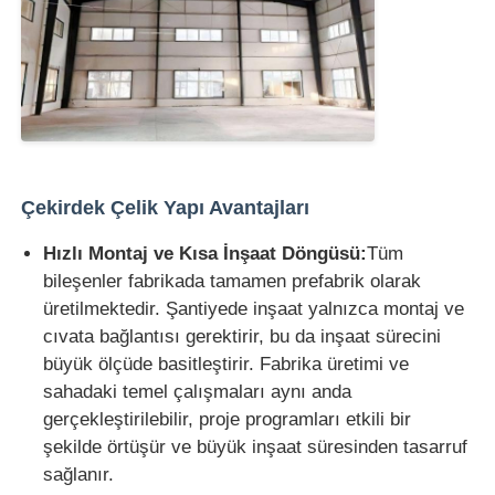
Bir İndirim İste
Prefabrik çelik yapı
Çelik yapı deposu
Çekirdek Çelik Yapı Avantajları
Hızlı Montaj ve Kısa İnşaat Döngüsü:
Tüm
Çelik yapı atölyesi
bileşenler fabrikada tamamen prefabrik olarak
üretilmektedir. Şantiyede inşaat yalnızca montaj ve
cıvata bağlantısı gerektirir, bu da inşaat sürecini
Çelik yapı binası
büyük ölçüde basitleştirir. Fabrika üretimi ve
sahadaki temel çalışmaları aynı anda
Çelik yapı yapısı
gerçekleştirilebilir, proje programları etkili bir
şekilde örtüşür ve büyük inşaat süresinden tasarruf
sağlanır.
Çelik çerçeve binası