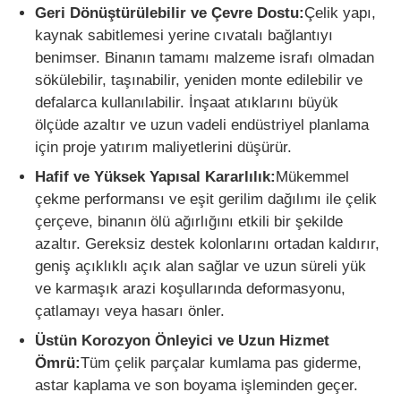
Geri Dönüştürülebilir ve Çevre Dostu:
Çelik yapı,
kaynak sabitlemesi yerine cıvatalı bağlantıyı
Çelik yapı imalatı
benimser. Binanın tamamı malzeme israfı olmadan
sökülebilir, taşınabilir, yeniden monte edilebilir ve
Çelik Yapı Malzemesi
defalarca kullanılabilir. İnşaat atıklarını büyük
ölçüde azaltır ve uzun vadeli endüstriyel planlama
için proje yatırım maliyetlerini düşürür.
Kümes
Hafif ve Yüksek Yapısal Kararlılık:
Mükemmel
çekme performansı ve eşit gerilim dağılımı ile çelik
Sığır kulübesine
çerçeve, binanın ölü ağırlığını etkili bir şekilde
azaltır. Gereksiz destek kolonlarını ortadan kaldırır,
geniş açıklıklı açık alan sağlar ve uzun süreli yük
At Ahırı
ve karmaşık arazi koşullarında deformasyonu,
çatlamayı veya hasarı önler.
Çelik Garaj
Üstün Korozyon Önleyici ve Uzun Hizmet
Ömrü:
Tüm çelik parçalar kumlama pas giderme,
astar kaplama ve son boyama işleminden geçer.