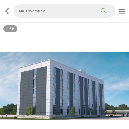
3
/
6