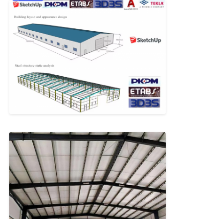
Hakkımızda
Fabrika turu
Kalite Kontrol
Bizimle İletişim
Haberler
Durumlar
blog