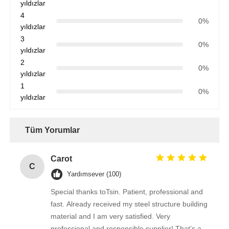
yıldızlar
4
0%
yıldızlar
3
0%
yıldızlar
2
0%
yıldızlar
1
0%
yıldızlar
Tüm Yorumlar
Carot
C
Yardımsever (100)
Special thanks toTsin. Patient, professional and
fast. Already received my steel structure building
material and I am very satisfied. Very
professional and responsible supplier! That’s a