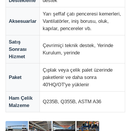
Destekleme
destek
Yarı şeffaf çatı penceresi kemerleri,
Aksesuarlar
Vantilatörler, iniş borusu, oluk,
kapılar, pencereler vb.
Satış
Çevrimiçi teknik destek, Yerinde
Sonrası
Kurulum, yerinde
Hizmet
Çıplak veya çelik palet üzerinde
Paket
paketlenir ve daha sonra
40'HQ/OT'ye yüklenir
Ham Çelik
Q235B, Q355B, ASTM A36
Malzeme