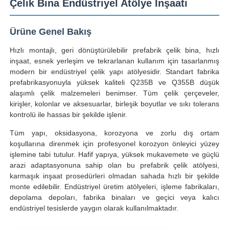
Çelik Bina Endüstriyel Atölye İnşaatı
Ürüne Genel Bakış
Hızlı montajlı, geri dönüştürülebilir prefabrik çelik bina, hızlı
inşaat, esnek yerleşim ve tekrarlanan kullanım için tasarlanmış
modern bir endüstriyel çelik yapı atölyesidir. Standart fabrika
prefabrikasyonuyla yüksek kaliteli Q235B ve Q355B düşük
alaşımlı çelik malzemeleri benimser. Tüm çelik çerçeveler,
kirişler, kolonlar ve aksesuarlar, birleşik boyutlar ve sıkı tolerans
kontrolü ile hassas bir şekilde işlenir.
Tüm yapı, oksidasyona, korozyona ve zorlu dış ortam
koşullarına direnmek için profesyonel korozyon önleyici yüzey
işlemine tabi tutulur. Hafif yapıya, yüksek mukavemete ve güçlü
Ev
arazi adaptasyonuna sahip olan bu prefabrik çelik atölyesi,
karmaşık inşaat prosedürleri olmadan sahada hızlı bir şekilde
monte edilebilir. Endüstriyel üretim atölyeleri, işleme fabrikaları,
Ürünler
depolama depoları, fabrika binaları ve geçici veya kalıcı
endüstriyel tesislerde yaygın olarak kullanılmaktadır.
VR Gösterisi