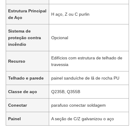
Estrutura Principal
H aço, Z ou C purlin
de Aço
Sistema de
proteção contra
Opcional
incêndio
Edifícios com estrutura de telhado de
Recurso
travessia
Telhado e parede
painel sanduíche de lã de rocha PU
Classe de aço
Q235B, Q355B
Conectar
parafuso conectar soldagem
Painel
A seção de C/Z galvanizou o aço