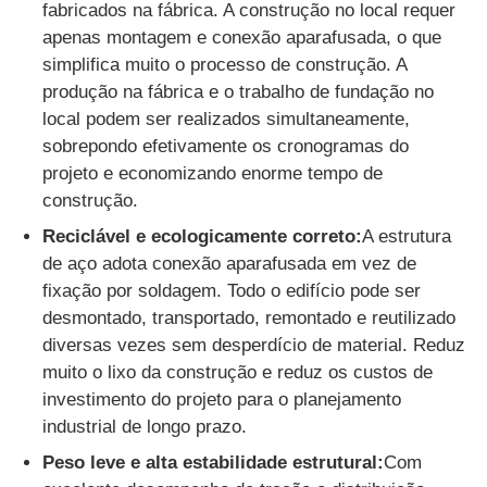
fabricados na fábrica. A construção no local requer
apenas montagem e conexão aparafusada, o que
Fabricação da construção de aço
simplifica muito o processo de construção. A
produção na fábrica e o trabalho de fundação no
local podem ser realizados simultaneamente,
Material de construção de aço
sobrepondo efetivamente os cronogramas do
projeto e economizando enorme tempo de
Casa de aves
construção.
Reciclável e ecologicamente correto:
A estrutura
galpão de vaca
de aço adota conexão aparafusada em vez de
fixação por soldagem. Todo o edifício pode ser
desmontado, transportado, remontado e reutilizado
Cabanagem
diversas vezes sem desperdício de material. Reduz
muito o lixo da construção e reduz os custos de
Garagem de aço
investimento do projeto para o planejamento
industrial de longo prazo.
Peso leve e alta estabilidade estrutural:
Com