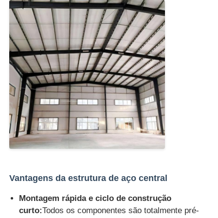
Solicitar Orçamento
Estrutura de aço pré -fabricada
Armazém de estrutura de aço
Oficina de estrutura de aço
Edifício da estrutura de aço
Vantagens da estrutura de aço central
Construção da estrutura de aço
Montagem rápida e ciclo de construção
curto:
Todos os componentes são totalmente pré-
Edifício da estrutura de aço