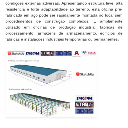
condições externas adversas. Apresentando estrutura leve, alta
resistência e forte adaptabilidade ao terreno, esta oficina pré-
fabricada em aço pode ser rapidamente montada no local sem
Sobre Nós
procedimentos de construção complexos. É amplamente
utilizado em oficinas de produção industrial, fábricas de
processamento, armazéns de armazenamento, edifícios de
Visita à Fábrica
fábricas e instalações industriais temporárias ou permanentes.
Controle de Qualidade
Contacte-nos
Notícias
Casos
Blogue