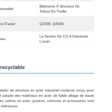
Bâtiments À Structure De 
ionnalité:
Toiture En Treillis
e D'acier:
Q235B, Q355B
La Section De C/Z A Galvanisé 
eau:
L'acier
recyclable
telier de structure en acier industriel moderne conçu pour
e.Il adopte des matériaux en acier de faible alliage de haute
es cadres en acier, poutres, colonnes et accessoires sont
 tolérances.