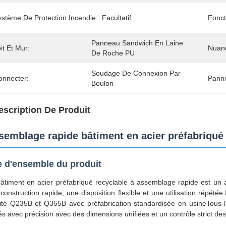
ystème De Protection Incendie:
Facultatif
Fonct
Panneau Sandwich En Laine 
it Et Mur:
Nuanc
De Roche PU
Soudage De Connexion Par 
onnecter:
Pann
Boulon
escription De Produit
semblage rapide bâtiment en acier préfabriqué 
 d'ensemble du produit
âtiment en acier préfabriqué recyclable à assemblage rapide est un a
construction rapide, une disposition flexible et une utilisation répété
ité Q235B et Q355B avec préfabrication standardisée en usineTous l
tés avec précision avec des dimensions unifiées et un contrôle strict des