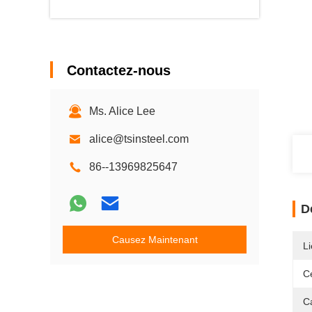
Contactez-nous
Ms. Alice Lee
alice@tsinsteel.com
86--13969825647
D
Causez Maintenant
Li
Ce
Ca