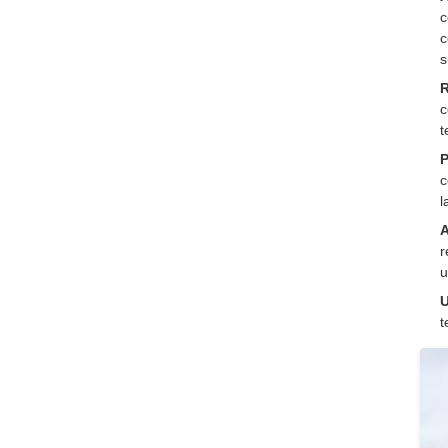
c
c
s
R
c
t
P
c
l
A
r
u
U
t