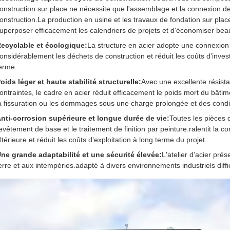
onstruction sur place ne nécessite que l'assemblage et la connexion d
onstruction.La production en usine et les travaux de fondation sur pla
uperposer efficacement les calendriers de projets et d'économiser be
ecyclable et écologique:
La structure en acier adopte une connexion à
onsidérablement les déchets de construction et réduit les coûts d'investi
erme.
oids léger et haute stabilité structurelle:
Avec une excellente résista
ontraintes, le cadre en acier réduit efficacement le poids mort du bâtim
a fissuration ou les dommages sous une charge prolongée et des condi
nti-corrosion supérieure et longue durée de vie:
Toutes les pièces d'
evêtement de base et le traitement de finition par peinture.ralentit la c
ltérieure et réduit les coûts d'exploitation à long terme du projet.
ne grande adaptabilité et une sécurité élevée:
L'atelier d'acier pr
erre et aux intempéries.adapté à divers environnements industriels diff