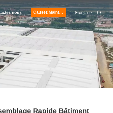
Causez Maintenant
actez-nous
French
semblage Rapide Bâtiment