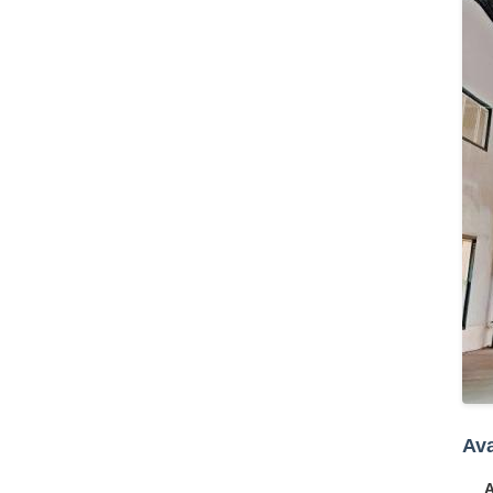
Ava
A