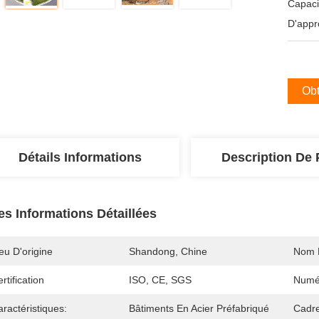
Capaci
D'appr
Obt
Détails Informations
Description De 
es Informations Détaillées
eu D'origine
Shandong, Chine
Nom 
rtification
ISO, CE, SGS
Numé
ractéristiques:
Bâtiments En Acier Préfabriqué
Cadre