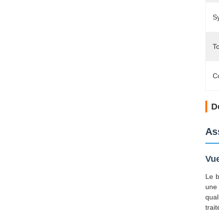
S
To
C
D
As
Vue
Le b
une 
qual
trai