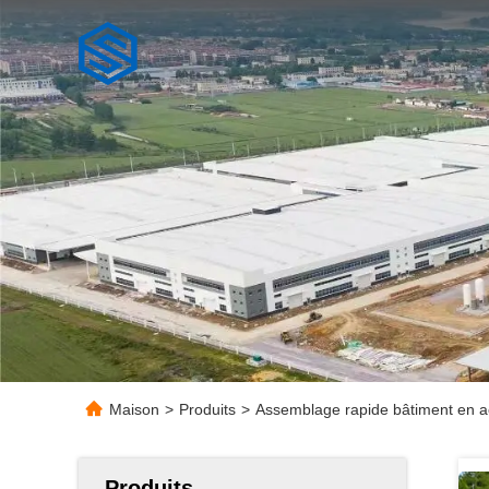
Maison
>
Produits
>
Assemblage rapide bâtiment en ac
Produits