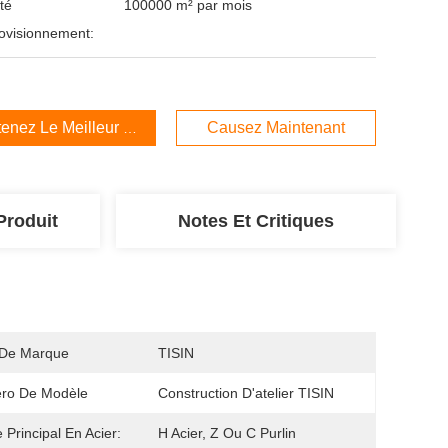
té
100000 m² par mois
ovisionnement:
enez Le Meilleur Prix
Causez Maintenant
Produit
Notes Et Critiques
De Marque
TISIN
ro De Modèle
Construction D'atelier TISIN
 Principal En Acier:
H Acier, Z Ou C Purlin