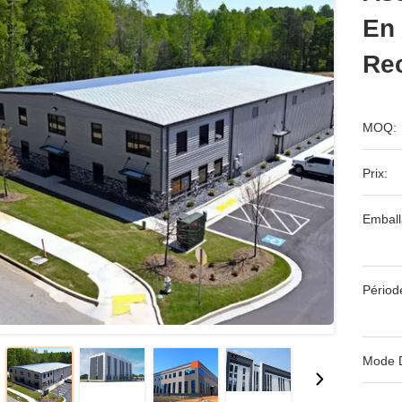
En 
Re
MOQ:
Prix:
Emball
Périod
Mode 