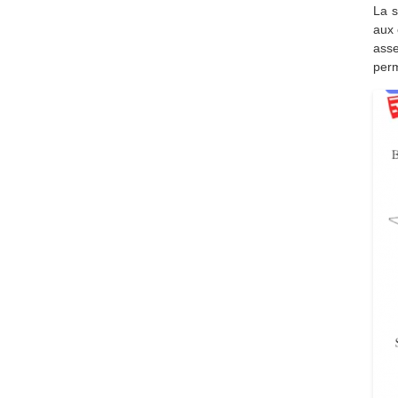
La s
aux 
asse
per