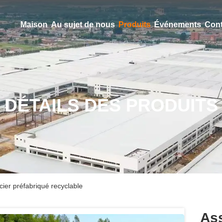
Maison
Au sujet de nous
Produits
Événements
Cont
DÉTAILS DES PRODUITS
ier préfabriqué recyclable
As