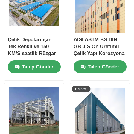
Çelik Depoları için
AISI ASTM BS DIN
Tek Renkli ve 150
GB JIS Ön Üretimli
KM/S saatlik Rüzgar
Çelik Yapı Korozyona
Yükü İçin Ekolojik
Dayanıklı
Talep Gönder
Talep Gönder
Arkadaşlıklı Hazır
Çelik Yapısı