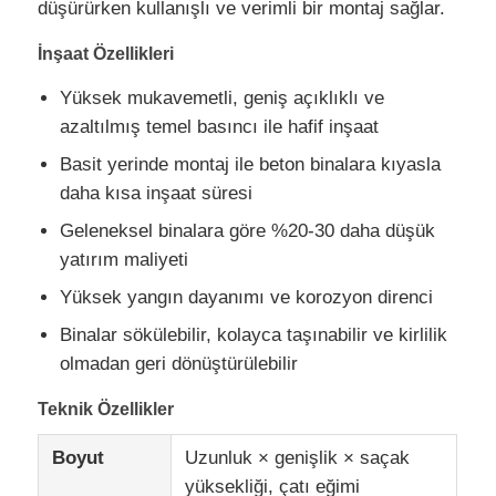
düşürürken kullanışlı ve verimli bir montaj sağlar.
Çelik yapı imalatı
İnşaat Özellikleri
Yüksek mukavemetli, geniş açıklıklı ve
Çelik Yapı Malzemesi
azaltılmış temel basıncı ile hafif inşaat
Basit yerinde montaj ile beton binalara kıyasla
daha kısa inşaat süresi
Kümes
Geleneksel binalara göre %20-30 daha düşük
yatırım maliyeti
Sığır kulübesine
Yüksek yangın dayanımı ve korozyon direnci
At Ahırı
Binalar sökülebilir, kolayca taşınabilir ve kirlilik
olmadan geri dönüştürülebilir
Çelik Garaj
Teknik Özellikler
Boyut
Uzunluk × genişlik × saçak
yüksekliği, çatı eğimi