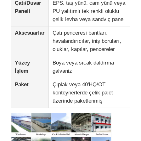
Çatı/Duvar
EPS, taş yünü, cam yünü veya
Paneli
PU yalıtımlı tek renkli oluklu
çelik levha veya sandviç panel
Aksesuarlar
Çatı penceresi bantları,
havalandırıcılar, iniş boruları,
oluklar, kapılar, pencereler
Yüzey
Boya veya sıcak daldırma
İşlem
galvaniz
Paket
Çıplak veya 40'HQ/OT
konteynerlerde çelik palet
üzerinde paketlenmiş