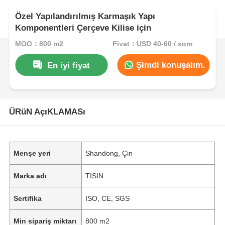
Özel Yapılandırılmış Karmaşık Yapı
Komponentleri Çerçeve Kilise için
MOQ：800 m2
Fiyat：USD 40-60 / sqm
Şimdi konuşalım.
En iyi fiyat
ÜRüN AçıKLAMASı
Menşe yeri
Shandong, Çin
Marka adı
TISIN
Sertifika
ISO, CE, SGS
Min sipariş miktarı
800 m2