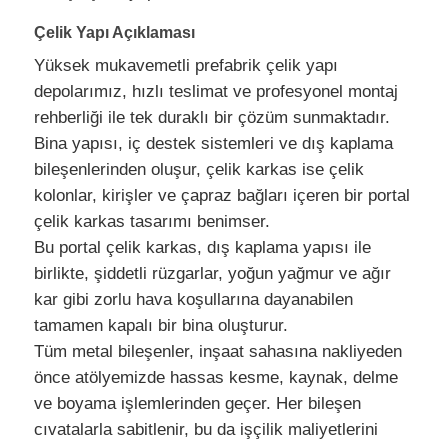
Çelik Yapı Açıklaması
Bir İndirim İste
Yüksek mukavemetli prefabrik çelik yapı
depolarımız, hızlı teslimat ve profesyonel montaj
Prefabrik çelik yapı
rehberliği ile tek duraklı bir çözüm sunmaktadır.
Bina yapısı, iç destek sistemleri ve dış kaplama
bileşenlerinden oluşur, çelik karkas ise çelik
Çelik yapı deposu
kolonlar, kirişler ve çapraz bağları içeren bir portal
çelik karkas tasarımı benimser.
Çelik yapı atölyesi
Bu portal çelik karkas, dış kaplama yapısı ile
birlikte, şiddetli rüzgarlar, yoğun yağmur ve ağır
kar gibi zorlu hava koşullarına dayanabilen
Çelik yapı binası
tamamen kapalı bir bina oluşturur.
Tüm metal bileşenler, inşaat sahasına nakliyeden
Çelik yapı yapısı
önce atölyemizde hassas kesme, kaynak, delme
ve boyama işlemlerinden geçer. Her bileşen
cıvatalarla sabitlenir, bu da işçilik maliyetlerini
Çelik çerçeve binası