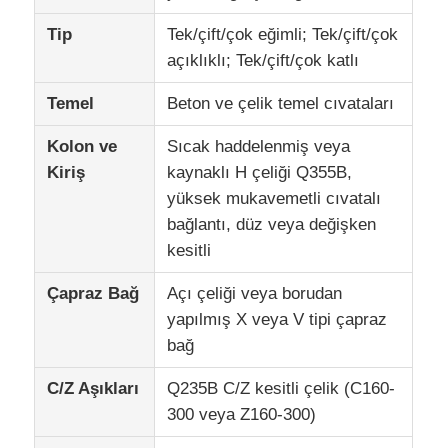
Tip
Tek/çift/çok eğimli; Tek/çift/çok
açıklıklı; Tek/çift/çok katlı
Temel
Beton ve çelik temel cıvataları
Kolon ve
Sıcak haddelenmiş veya
Kiriş
kaynaklı H çeliği Q355B,
yüksek mukavemetli cıvatalı
bağlantı, düz veya değişken
kesitli
Çapraz Bağ
Açı çeliği veya borudan
yapılmış X veya V tipi çapraz
bağ
C/Z Aşıkları
Q235B C/Z kesitli çelik (C160-
300 veya Z160-300)