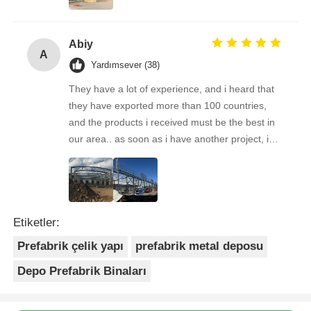
Supplier To Some Of Our Business Friends.
Great Experience!
Abiy
A
Yardımsever (38)
They have a lot of experience, and i heard that
they have exported more than 100 countries,
and the products i received must be the best in
our area.. as soon as i have another project, i& #
39;ll come back to you. Looking forward to the
next cooperation!
Etiketler:
Prefabrik çelik yapı
prefabrik metal deposu
Depo Prefabrik Binaları