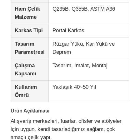
Ham Çelik
Q235B, Q355B, ASTM A36
Malzeme
Hakkımızda
Karkas Tipi
Portal Karkas
Fabrika turu
Tasarım
Rüzgar Yükü, Kar Yükü ve
Parametresi
Deprem
Kalite Kontrol
Çalışma
Tasarım, İmalat, Montaj
Kapsamı
Bizimle İletişim
Kullanım
Yaklaşık 40~50 Yıl
Ömrü
Haberler
Ürün Açıklaması
Durumlar
Alışveriş merkezleri, fuarlar, ofisler ve atölyeler
için uygun, kendi tasarladığımız sağlam, çok
blog
amaçlı çelik yapı.