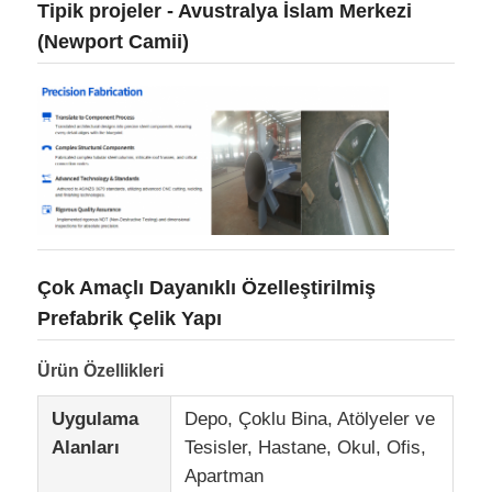
Tipik projeler - Avustralya İslam Merkezi
(Newport Camii)
Çok Amaçlı Dayanıklı Özelleştirilmiş
Prefabrik Çelik Yapı
Ev
Ürün Özellikleri
Ürünler
Uygulama
Depo, Çoklu Bina, Atölyeler ve
Alanları
Tesisler, Hastane, Okul, Ofis,
Apartman
VR Gösterisi