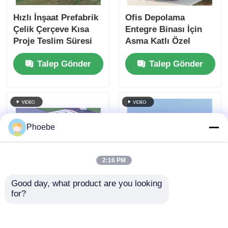
Hızlı İnşaat Prefabrik
Ofis Depolama
Çelik Çerçeve Kısa
Entegre Binası İçin
Proje Teslim Süresi
Asma Katlı Özel
Boyutlu Çelik Yapı
Talep Gönder
Talep Gönder
Phoebe
2:16 PM
Good day, what product are you looking 
for?
Yangına dayanıklılık
Depoya Yüksek
1.5h Yangın derecesi
Mukavemetli ve Hızlı
GB Sertifikalı
Teslimat Prefabrik