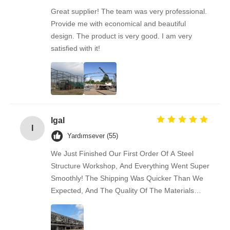
Great supplier! The team was very professional.
Provide me with economical and beautiful
design. The product is very good. I am very
satisfied with it!
Igal
I
Yardımsever (55)
We Just Finished Our First Order Of A Steel
Structure Workshop, And Everything Went Super
Smoothly! The Shipping Was Quicker Than We
Expected, And The Quality Of The Materials
Really Impressed Us — Solid And Well-made.
Communication Was Easy And Friendly
Throughout. We’re Already Recommending This