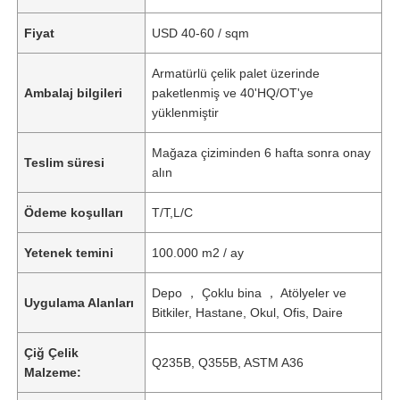
Fiyat
USD 40-60 / sqm
Armatürlü çelik palet üzerinde
Ambalaj bilgileri
paketlenmiş ve 40'HQ/OT'ye
yüklenmiştir
Mağaza çiziminden 6 hafta sonra onay
Teslim süresi
alın
Ödeme koşulları
T/T,L/C
Yetenek temini
100.000 m2 / ay
Depo ， Çoklu bina ， Atölyeler ve
Uygulama Alanları
Bitkiler, Hastane, Okul, Ofis, Daire
Çiğ Çelik
Q235B, Q355B, ASTM A36
Malzeme: