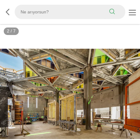
3
/
7