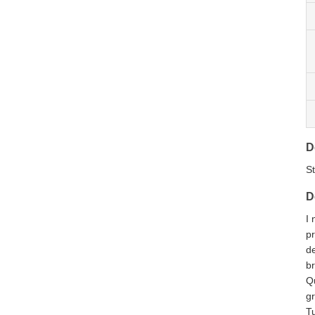
D
St
D
I 
pr
de
br
Qu
gr
Tu