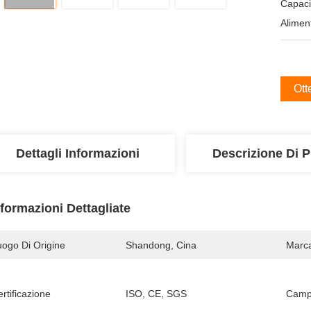
Capaci
Alimen
Ott
Dettagli Informazioni
Descrizione Di P
nformazioni Dettagliate
uogo Di Origine
Shandong, Cina
Marc
rtificazione
ISO, CE, SGS
Campi