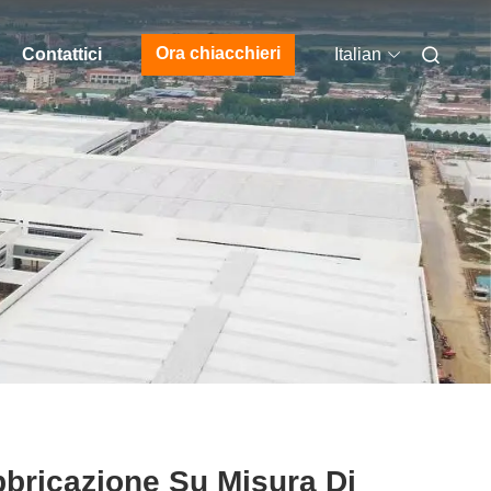
Ora chiacchieri
Contattici
Italian
bricazione Su Misura Di