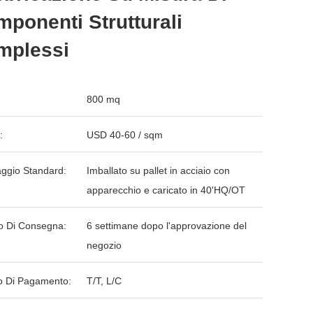
ponenti Strutturali
mplessi
800 mq
:
USD 40-60 / sqm
aggio Standard:
Imballato su pallet in acciaio con
apparecchio e caricato in 40'HQ/OT
o Di Consegna:
6 settimane dopo l'approvazione del
negozio
 Di Pagamento:
T/T, L/C