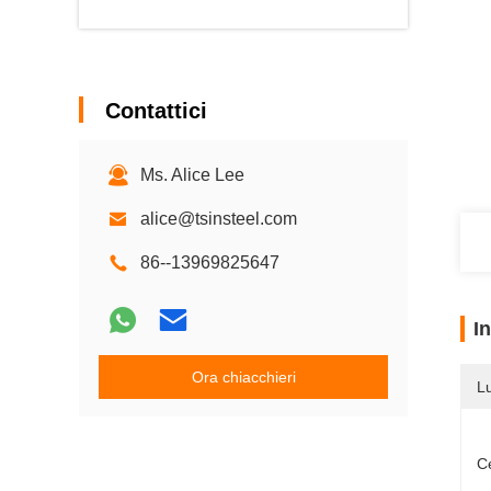
Contattici
Ms. Alice Lee
alice@tsinsteel.com
86--13969825647
I
Ora chiacchieri
L
Ce