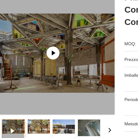
Com
Co
MOQ:
Prezzo
Imball
Period
Metodo