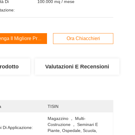
tà Di
100.000 mq / mese
tazione:
enga Il Migliore Prezzo
Ora Chiacchieri
rodotto
Valutazioni E Recensioni
a
TISIN
Magazzino ， Multi-
Costruzione ， Seminari E 
 Di Applicazione:
Piante, Ospedale, Scuola, 