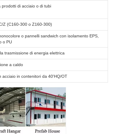
prodotti di acciaio o di tubi
 C/Z (C160-300 o Z160-300)
 monocolore o pannelli sandwich con isolamento EPS,
ro o PU
la trasmissione di energia elettrica
zione a caldo
in acciaio in contenitori da 40'HQ/OT