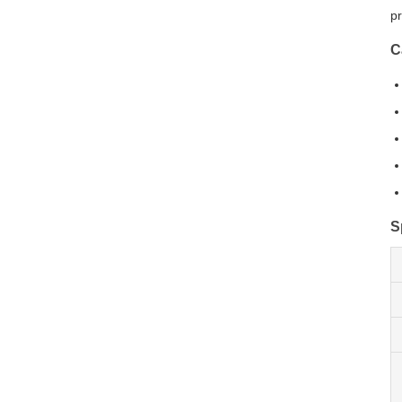
pr
C
S