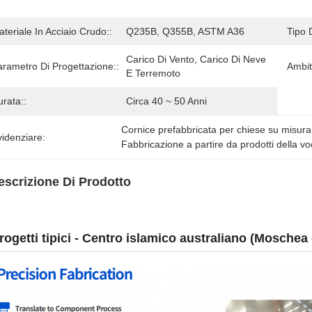
teriale In Acciaio Crudo::
Q235B, Q355B, ASTM A36
Tipo 
Carico Di Vento, Carico Di Neve 
arametro Di Progettazione::
Ambit
E Terremoto
rata::
Circa 40 ~ 50 Anni
Cornice prefabbricata per chiese su misura
idenziare:
Fabbricazione a partire da prodotti della v
escrizione Di Prodotto
rogetti tipici - Centro islamico australiano (Moschea