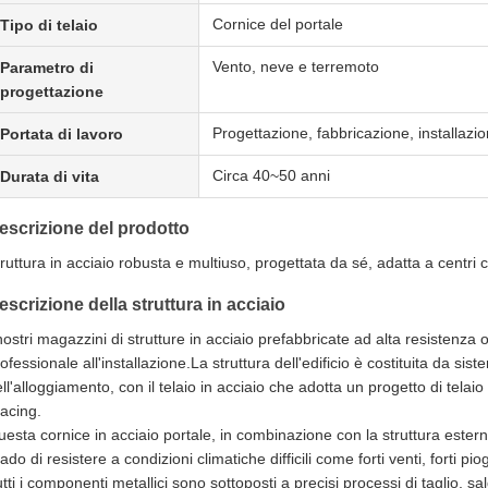
Cornice del portale
Tipo di telaio
Vento, neve e terremoto
Parametro di
progettazione
Progettazione, fabbricazione, installazi
Portata di lavoro
Circa 40~50 anni
Durata di vita
escrizione del prodotto
ruttura in acciaio robusta e multiuso, progettata da sé, adatta a centri c
escrizione della struttura in acciaio
nostri magazzini di strutture in acciaio prefabbricate ad alta resistenz
ofessionale all'installazione.La struttura dell'edificio è costituita da si
ll'alloggiamento, con il telaio in acciaio che adotta un progetto di telaio
acing.
esta cornice in acciaio portale, in combinazione con la struttura ester
ado di resistere a condizioni climatiche difficili come forti venti, forti p
tti i componenti metallici sono sottoposti a precisi processi di taglio, s