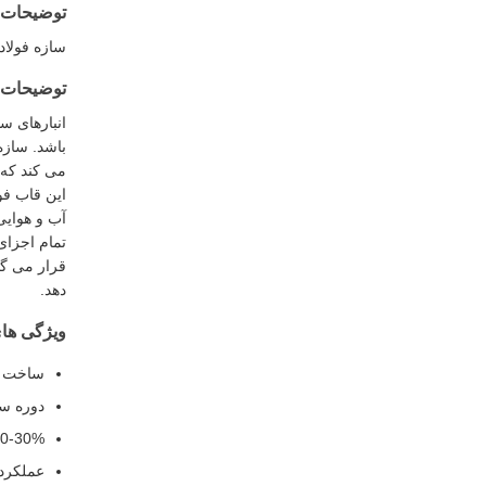
توضیحات
سازه فولاد
توضیحات 
انبارهای س
باشد. سازه
می کند که 
این قاب فو
آب و هوایی
تمام اجزای
قرار می گی
دهد.
ویژگی ها
ساخت و 
دوره سا
20-30% هزینه سرمایه گذاری کمتر نسبت به ساختمان 
عملکرد 