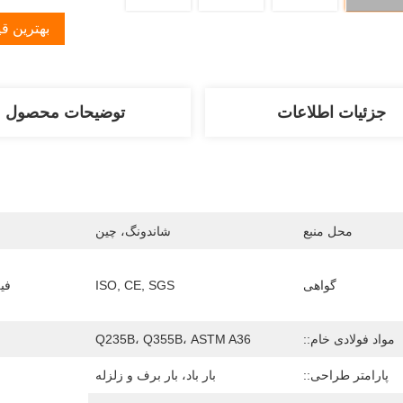
بهترین ق
جزئیات اطلاعات
توضیحات محصول
محل منبع
شاندونگ، چین
گواهی
ISO, CE, SGS
فی
مواد فولادی خام::
Q235B، Q355B، ASTM A36
پارامتر طراحی::
بار باد، بار برف و زلزله