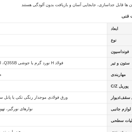
 ها قابل جداسازی، جابجایی آسان و بازیافت بدون آلودگی هستند
فنی
ابعاد
نوع
فونداسیون
فولاد H نورد گرم یا جوشی Q355B، اتصال پیچ های با استحکام بالا، مقطع مستقیم یا متغیر
ستون و تیر
مهار
مهاربندی
پوریل C/Z
ورق فولادی موجدار رنگی تکی یا پانل ساندویچی با عایق EPS، 
سقف/دیوار
نوارهای نورگیر، تهوی
لوازم جانبی
یات سطحی
برهنه یا بسته بن