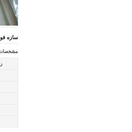
سازه فول
مشخصات
زم