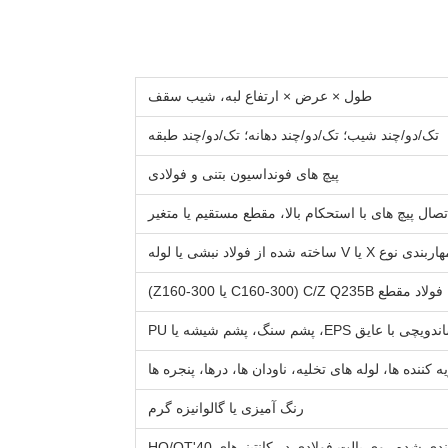
طول × عرض × ارتفاع لبه، شیب سقف
تک/دو/چند شیب؛ تک/دو/چند دهانه؛ تک/دو/چند طبقه
پیچ های فونداسیون بتنی و فولادی
بندی نوع X یا V ساخته شده از فولاد نبشی یا لوله
فولاد مقطع C/Z Q235B (C160-300 یا Z160-300)
پشم سنگ، پشم شیشه یا PU
ه کننده ها، لوله های تخلیه، ناودان ها، درها، پنجره ها
رنگ آمیزی یا گالوانیزه گرم
دی شده روی پالت فولادی در کانتینرهای 40'HQ/OT