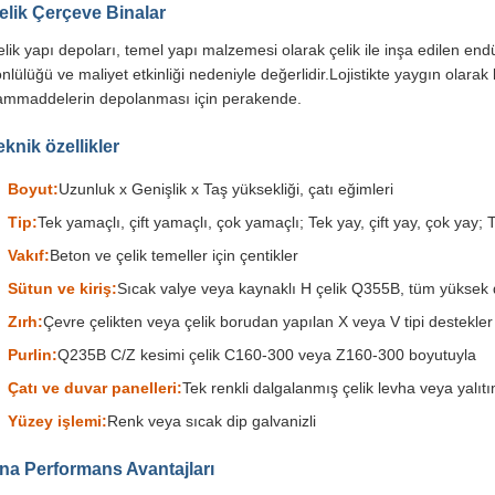
elik Çerçeve Binalar
lik yapı depoları, temel yapı malzemesi olarak çelik ile inşa edilen endüs
nlülüğü ve maliyet etkinliği nedeniyle değerlidir.Lojistikte yaygın olarak 
ammaddelerin depolanması için perakende.
eknik özellikler
Boyut:
Uzunluk x Genişlik x Taş yüksekliği, çatı eğimleri
Tip:
Tek yamaçlı, çift yamaçlı, çok yamaçlı; Tek yay, çift yay, çok yay; Tek 
Vakıf:
Beton ve çelik temeller için çentikler
Sütun ve kiriş:
Sıcak valye veya kaynaklı H çelik Q355B, tüm yüksek da
Zırh:
Çevre çelikten veya çelik borudan yapılan X veya V tipi destekler
Purlin:
Q235B C/Z kesimi çelik C160-300 veya Z160-300 boyutuyla
Çatı ve duvar panelleri:
Tek renkli dalgalanmış çelik levha veya yalıtı
Yüzey işlemi:
Renk veya sıcak dip galvanizli
na Performans Avantajları