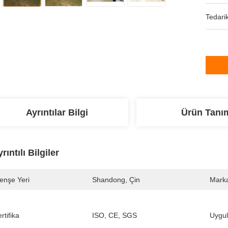
Tedarik
Ayrıntılar Bilgi
Ürün Tanı
rıntılı Bilgiler
enşe Yeri
Shandong, Çin
Marka
rtifika
ISO, CE, SGS
Uygul