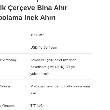
ik Çerçeve Bina Ahır
olama Inek Ahırı
1000 m2
USD 40-60 / sqm
rt Ambalaj:
Armatürlü çelik palet üzerinde
paketlenmiş ve 40'HQ/OT'ye
yüklenmiştir
Süresi:
Mağaza çiziminden 6 hafta sonra onay
alın
 Yöntemi:
T/T, L/C