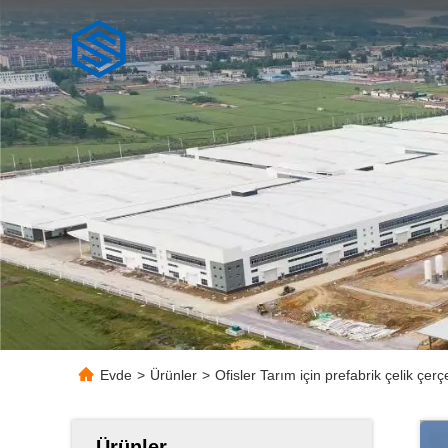
Evde
>
Ürünler
>
Ofisler Tarım için prefabrik çelik çe
Ürünler