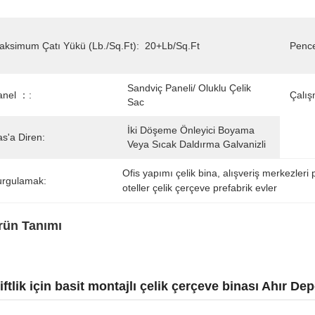
aksimum Çatı Yükü (lb./sq.ft):
20+lb/sq.ft
Pence
Sandviç Paneli/ Oluklu Çelik 
anel ：:
Çalış
Sac
İki Döşeme Önleyici Boyama 
s'a Diren:
Veya Sıcak Daldırma Galvanizli
Ofis yapımı çelik bina
, 
alışveriş merkezleri 
urgulamak:
oteller çelik çerçeve prefabrik evler
rün Tanımı
iftlik için basit montajlı çelik çerçeve binası Ahır De