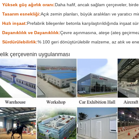
Yüksek güç ağırlık oranı:
Daha hafif, ancak sağlam çerçeveler, birden
Tasarım esnekliği:
Açık zemin planları, büyük aralıkları ve yaratıcı mim
Hızlı inşaat:
Prefabrik bileşenler betonla karşılaştırıldığında inşaat sür
Dayanıklılık ve Dayanıklılık:
Çevre aşınmasına, ateşe (ateş geçirmez 
Sürdürülebilirlik:
% 100 geri dönüştürülebilir malzeme, az atık ve ener
elik çerçevenin uygulanması