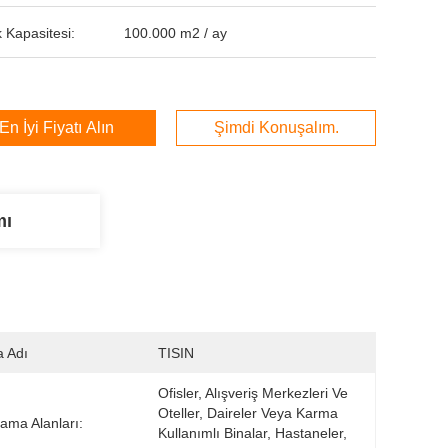
 Kapasitesi:
100.000 m2 / ay
En İyi Fiyatı Alın
Şimdi Konuşalım.
mı
 Adı
TISIN
Ofisler, Alışveriş Merkezleri Ve 
Oteller, Daireler Veya Karma 
ama Alanları:
Kullanımlı Binalar, Hastaneler, 