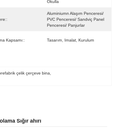
Okulla
Aluminiumn Alaşım Penceresi/ 
re::
PVC Penceresi/ Sandviç Panel 
Penceresi/ Panjurlar
ma Kapsamı::
Tasarım, Imalat, Kurulum
prefabrik çelik çerçeve bina
, 
polama Sığır ahırı