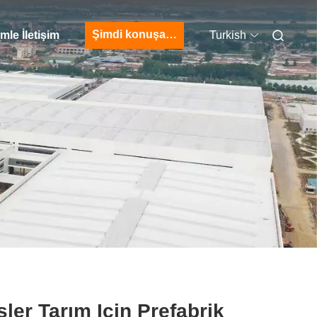
Şimdi konuşalım.
mle İletişim
Turkish
sler Tarım Için Prefabrik