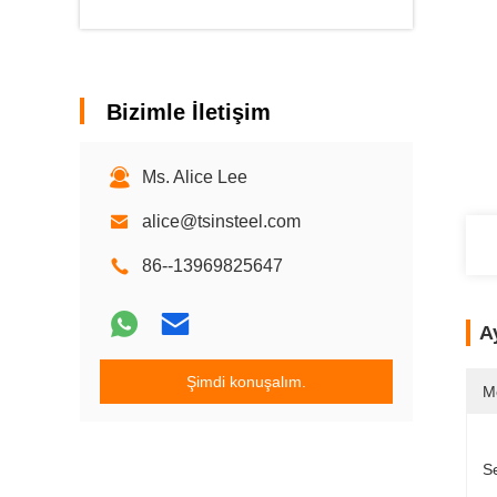
Bizimle İletişim
Ms. Alice Lee
alice@tsinsteel.com
86--13969825647
Ay
Şimdi konuşalım.
M
Se