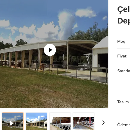
Çel
Dep
Moq:
Fiyat:
Standa
Teslim 
Ödeme