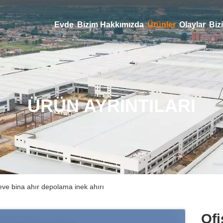
Evde
Bizim Hakkımızda
Ürünler
Olaylar
Bizi
ÜRÜN AYRINTILARI
rçeve bina ahır depolama inek ahırı
Ofi