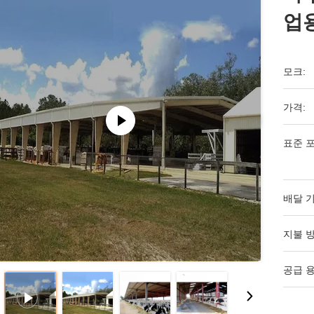
업
모크:
가격:
표준 포
배달 기
지불 방
공급 용