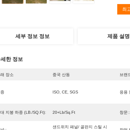
최
세부 정보 정보
제품 설명
세한 정보
래 장소
중국 산동
브랜
인증
ISO, CE, SGS
응용 
대 지붕 하중 (LB./SQ.ft):
20+lb/sq.ft
창문::
샌드위치 패널/ 골판지 스틸 시
널::
작업 범