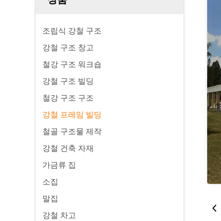
조립식 강철 구조
강철 구조 창고
철강 구조 워크숍
강철 구조 빌딩
철강 구조 구조
강철 프레임 빌딩
철골 구조물 제작
강철 건축 자재
가금류 집
소집
말집
강철 차고