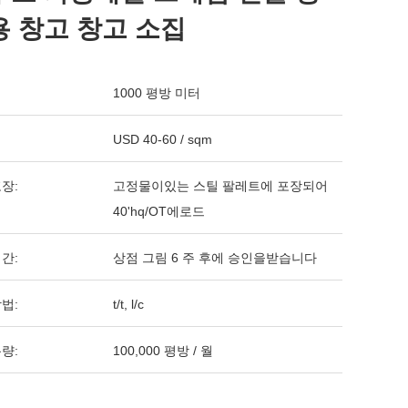
용 창고 창고 소집
1000 평방 미터
USD 40-60 / sqm
장:
고정물이있는 스틸 팔레트에 포장되어
40'hq/OT에로드
간:
상점 그림 6 주 후에 승인을받습니다
법:
t/t, l/c
량:
100,000 평방 / 월