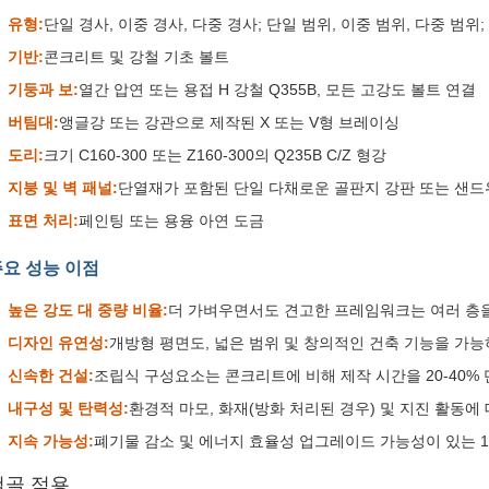
유형:
단일 경사, 이중 경사, 다중 경사; 단일 범위, 이중 범위, 다중 범위;
기반:
콘크리트 및 강철 기초 볼트
기둥과 보:
열간 압연 또는 용접 H 강철 Q355B, 모든 고강도 볼트 연결
버팀대:
앵글강 또는 강관으로 제작된 X 또는 V형 브레이싱
도리:
크기 C160-300 또는 Z160-300의 Q235B C/Z 형강
지붕 및 벽 패널:
단열재가 포함된 단일 다채로운 골판지 강판 또는 샌드
표면 처리:
페인팅 또는 용융 아연 도금
요 성능 이점
높은 강도 대 중량 비율:
더 가벼우면서도 견고한 프레임워크는 여러 층을
디자인 유연성:
개방형 평면도, 넓은 범위 및 창의적인 건축 기능을 가능
신속한 건설:
조립식 구성요소는 콘크리트에 비해 제작 시간을 20-40%
내구성 및 탄력성:
환경적 마모, 화재(방화 처리된 경우) 및 지진 활동에
지속 가능성:
폐기물 감소 및 에너지 효율성 업그레이드 가능성이 있는 1
철골 적용