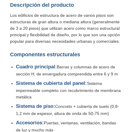
Descripción del producto
Estructura de acero prefabricada
Los edificios de estructura de acero de varios pisos son
estructuras de gran altura o mediana altura (generalmente
de 3 a 20 pisos) que utilizan acero como marco estructural
Almacén de estructura de acero
principal.y flexibilidad de diseño, por lo que son una opción
popular para diversas necesidades urbanas y comerciales.
Taller de estructura de acero
Componentes estructurales
Cuadro principal:
Barras y columnas de acero de
Edificio de estructura de acero
sección H, de envergadura comprendida entre 6 y 9 m
Sistema de cubierta del panel:
Sistema
Construcción de estructura de acero
impermeable completo con recubrimiento de membrana
metálica
Sistema de piso:
Concreto + cubierta de suelo (0,8-
Edificio de marco de acero
1,2 mm de espesor, altura de onda de 50-75 mm)
Accesorios:
Puertas, ventanas, ventilación, bandas
Fabricación de la estructura de acero
de luz y mucho más