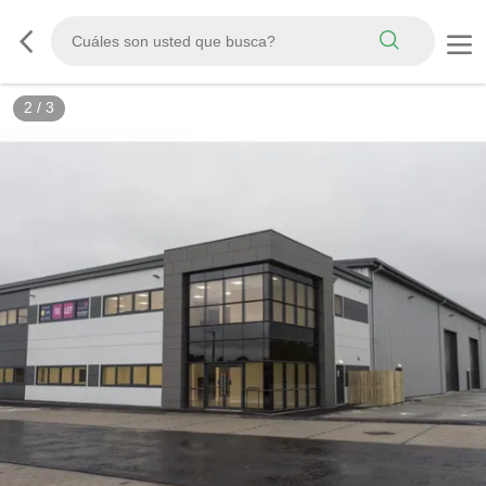
3
/
3