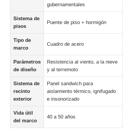
gubernamentales
Visita a la fábrica
Sistema de
Puente de piso + hormigón
pisos
Control de calidad
Tipo de
Cuadro de acero
marco
Contáctenos
Parámetros
Resistencia al viento, a la nieve
de diseño
y al terremoto
Noticias
Sistema de
Panel sandwich para
recinto
aislamiento térmico, ignifugado
Casos
exterior
e insonorizado
El blog
Vida útil
40 a 50 años
del marco
Solicitar una cita