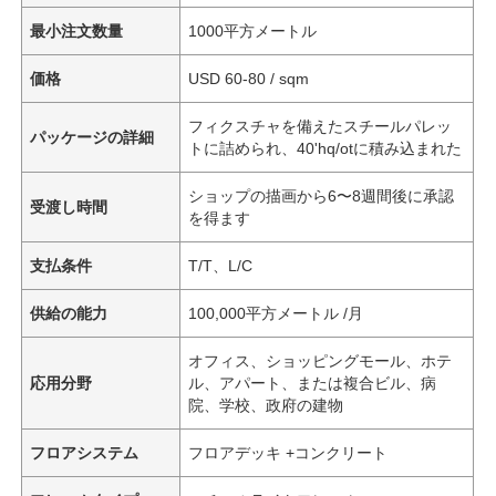
最小注文数量
1000平方メートル
価格
USD 60-80 / sqm
フィクスチャを備えたスチールパレッ
パッケージの詳細
トに詰められ、40'hq/otに積み込まれた
ショップの描画から6〜8週間後に承認
受渡し時間
を得ます
支払条件
T/T、L/C
供給の能力
100,000平方メートル /月
オフィス、ショッピングモール、ホテ
応用分野
ル、アパート、または複合ビル、病
院、学校、政府の建物
フロアシステム
フロアデッキ +コンクリート