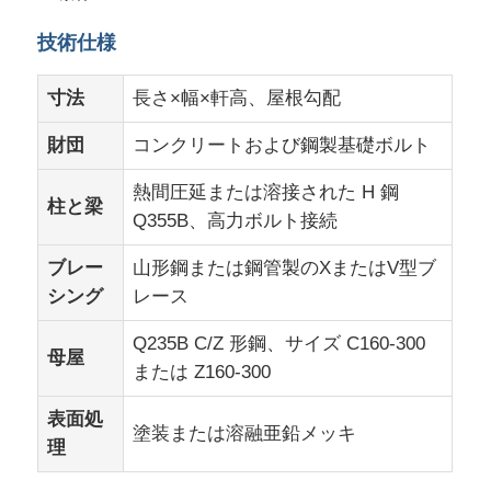
技術仕様
鉄骨建築材料
寸法
長さ×幅×軒高、屋根勾配
鶏舎
財団
コンクリートおよび鋼製基礎ボルト
牛棚
熱間圧延または溶接された H 鋼
柱と梁
Q355B、高力ボルト接続
馬の棚
ブレー
山形鋼または鋼管製のXまたはV型ブ
シング
レース
スチールガレージ
Q235B C/Z 形鋼、サイズ C160-300
母屋
または Z160-300
表面処
塗装または溶融亜鉛メッキ
理