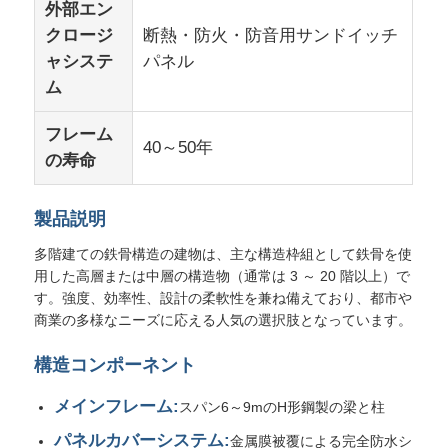
外部エン
クロージ
断熱・防火・防音用サンドイッチ
工場 ツアー
ャシステ
パネル
ム
品質管理
フレーム
40～50年
の寿命
連絡 ください
製品説明
ニュース
多階建ての鉄骨構造の建物は、主な構造枠組として鉄骨を使
用した高層または中層の構造物（通常は 3 ～ 20 階以上）で
す。強度、効率性、設計の柔軟性を兼ね備えており、都市や
ケース
商業の多様なニーズに応える人気の選択肢となっています。
構造コンポーネント
ブログ
メインフレーム:
スパン6～9mのH形鋼製の梁と柱
引金 を 求め て ください
パネルカバーシステム:
金属膜被覆による完全防水シ