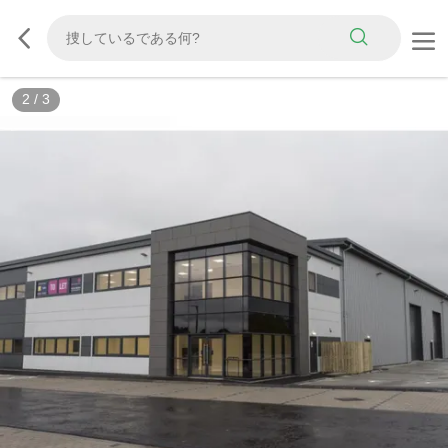
3
/
3