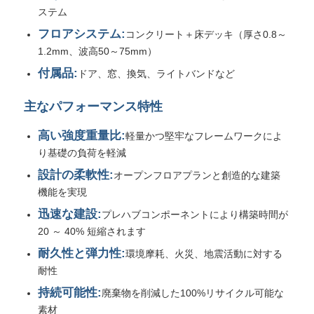
ステム
フロアシステム:
コンクリート＋床デッキ（厚さ0.8～
プレハブ鋼構造
1.2mm、波高50～75mm）
付属品:
ドア、窓、換気、ライトバンドなど
鋼構造倉庫
主なパフォーマンス特性
スチール構造ワークショップ
高い強度重量比:
軽量かつ堅牢なフレームワークによ
り基礎の負荷を軽減
鋼構造の建物
設計の柔軟性:
オープンフロアプランと創造的な建築
機能を実現
迅速な建設:
鋼構造構造
プレハブコンポーネントにより構築時間が
20 ～ 40% 短縮されます
耐久性と弾力性:
環境摩耗、火災、地震活動に対する
スチールフレームビルディング
耐性
持続可能性:
廃棄物を削減した100%リサイクル可能な
鉄骨構造の製作
素材