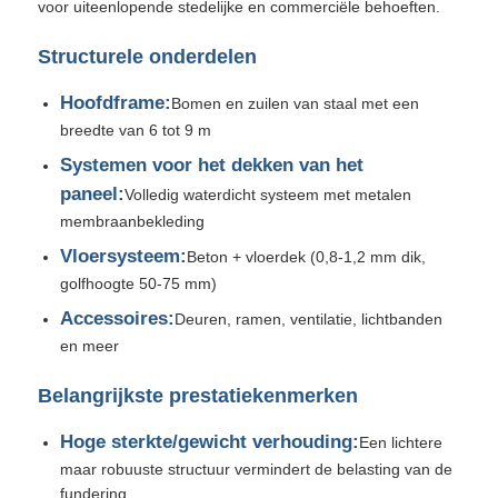
voor uiteenlopende stedelijke en commerciële behoeften.
Structurele onderdelen
Geprefabriceerde stalen structuur
Hoofdframe:
Bomen en zuilen van staal met een
Stalen structuurmagazijn
breedte van 6 tot 9 m
Systemen voor het dekken van het
paneel:
Volledig waterdicht systeem met metalen
Stalen structuurworkshop
membraanbekleding
Vloersysteem:
Beton + vloerdek (0,8-1,2 mm dik,
Stalen structuurgebouw
golfhoogte 50-75 mm)
Accessoires:
Deuren, ramen, ventilatie, lichtbanden
Stalen structuurconstructie
en meer
Belangrijkste prestatiekenmerken
Stalen frame gebouw
Hoge sterkte/gewicht verhouding:
Een lichtere
maar robuuste structuur vermindert de belasting van de
De vervaardiging van de staalstructuur
fundering