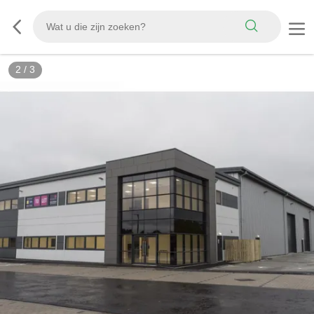
3
/
3