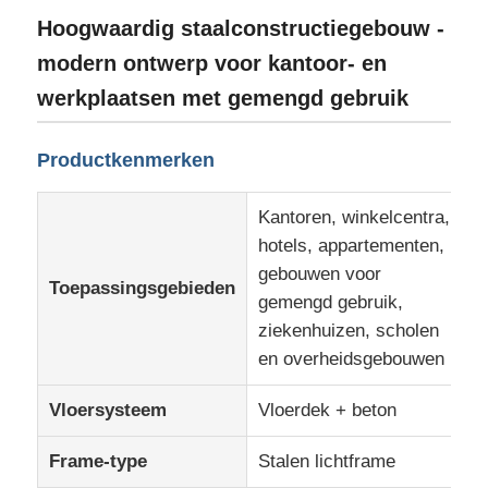
Hoogwaardig staalconstructiegebouw -
modern ontwerp voor kantoor- en
werkplaatsen met gemengd gebruik
Productkenmerken
Kantoren, winkelcentra,
hotels, appartementen,
gebouwen voor
Toepassingsgebieden
gemengd gebruik,
ziekenhuizen, scholen
Thuis
en overheidsgebouwen
Vloersysteem
Vloerdek + beton
Producten
Frame-type
Stalen lichtframe
Over ons