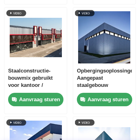
Staalconstructie-
Opbergingsoplossingen
bouwmix gebruikt
Aangepast
voor kantoor /
staalgebouw
werkplaatsen in Chili
orkaanbestendige
Aanvraag sturen
Aanvraag sturen
metaalafdeling