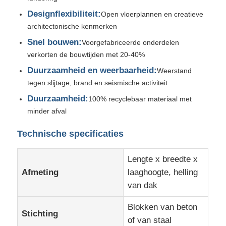
Designflexibiliteit:
Open vloerplannen en creatieve
Stalen Bouwmateriaal
architectonische kenmerken
Snel bouwen:
Voorgefabriceerde onderdelen
verkorten de bouwtijden met 20-40%
pluimveehuis
Duurzaamheid en weerbaarheid:
Weerstand
tegen slijtage, brand en seismische activiteit
koeienstal
Duurzaamheid:
100% recyclebaar materiaal met
minder afval
Paardenstal
Technische specificaties
Staalgarage
Lengte x breedte x
Afmeting
laaghoogte, helling
van dak
Blokken van beton
Stichting
of van staal