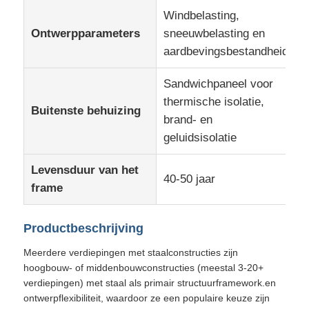
Windbelasting,
Ontwerpparameters
sneeuwbelasting en
Fabriekstocht
aardbevingsbestandheid
Sandwichpaneel voor
Kwaliteitscontrole
thermische isolatie,
Buitenste behuizing
brand- en
Neem contact met ons op
geluidsisolatie
Levensduur van het
Nieuws
40-50 jaar
frame
Gevallen
Productbeschrijving
Meerdere verdiepingen met staalconstructies zijn
Blog
hoogbouw- of middenbouwconstructies (meestal 3-20+
verdiepingen) met staal als primair structuurframework.en
ontwerpflexibiliteit, waardoor ze een populaire keuze zijn
Vraag een offerte