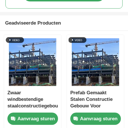
Geadviseerde Producten
Zwaar
Prefab Gemaakt
windbestendige
Stalen Constructie
staalconstructiegebouw
Gebouw Voor
beton staal gemengd
Commerciële
Aanvraag sturen
Aanvraag sturen
gebouw
Hoogbouw
Portaalframe