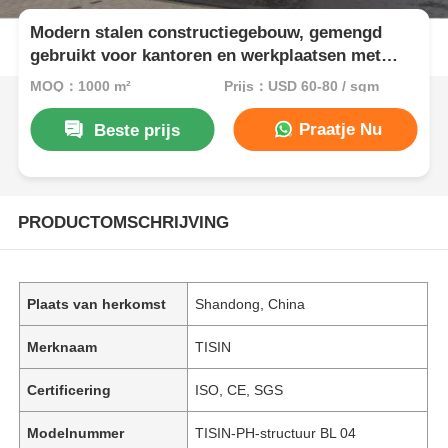
Modern stalen constructiegebouw, gemengd
gebruikt voor kantoren en werkplaatsen met
sandwichpanelen
MOQ：1000 m²
Prijs：USD 60-80 / sqm
Praatje Nu
Beste prijs
PRODUCTOMSCHRIJVING
Plaats van herkomst
Shandong, China
Merknaam
TISIN
Certificering
ISO, CE, SGS
Modelnummer
TISIN-PH-structuur BL 04