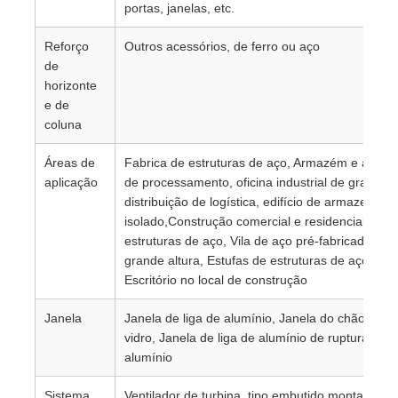
portas, janelas, etc.
Reforço
Outros acessórios, de ferro ou aço
de
horizonte
e de
coluna
Áreas de
Fabrica de estruturas de aço, Armazém e armaz
aplicação
de processamento, oficina industrial de grande 
distribuição de logística, edifício de armazenamen
isolado,Construção comercial e residencial, Edifí
estruturas de aço, Vila de aço pré-fabricada, Edi
grande altura, Estufas de estruturas de aço, Dor
Escritório no local de construção
Janela
Janela de liga de alumínio, Janela do chão ao te
vidro, Janela de liga de alumínio de ruptura tér
alumínio
Sistema
Ventilador de turbina, tipo embutido montado na