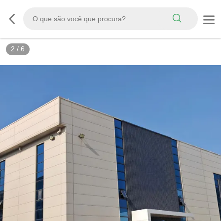
3
/
6