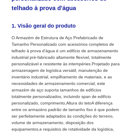
telhado à prova d'água
Visita à Fábrica
1. Visão geral do produto
Controle de Qualidade
O Armazém de Estrutura de Aço Prefabricado de
Tamanho Personalizado com acessórios completos de
telhado à prova d'água é um edifício de armazenamento
Contacte-nos
industrial pré-fabricado altamente flexível, totalmente
personalizável e resistente às intempéries.Projetado para
armazenagem de logística versátil, manutenção de
Notícias
inventário industrial, empilhamento de materiais, e as
necessidades de armazenamento comercial, este
armazém de aço suporta tamanhos de edifícios
Casos
totalmente personalizados, incluindo span de edifício
personalizado, comprimento,Altura do tetoA diferença
entre os armazéns padrão de tamanho fixo é que podem
Blogue
ser perfeitamente adaptados às condições do terreno,
volume de armazenamento, disposição dos
equipamentos,e requisitos de rotatividade da logística,
Solicitar Orçamento