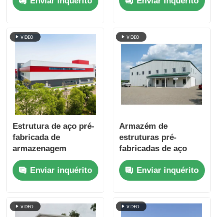
Enviar inquérito
Enviar inquérito
estrutura do metal de
porlinhas,
Q235B Q355B ASTM
revestimento de
A36
telhado e parede,
revestimento
anticorrosivo,
tamanho
personalizado para
armazenamento e uso
industrial
Estrutura de aço pré-
Armazém de
fabricada de
estruturas pré-
armazenagem
fabricadas de aço
galvanizado a quente
para a agricultura
Enviar inquérito
Enviar inquérito
Construção rápida
Q235B Q355B