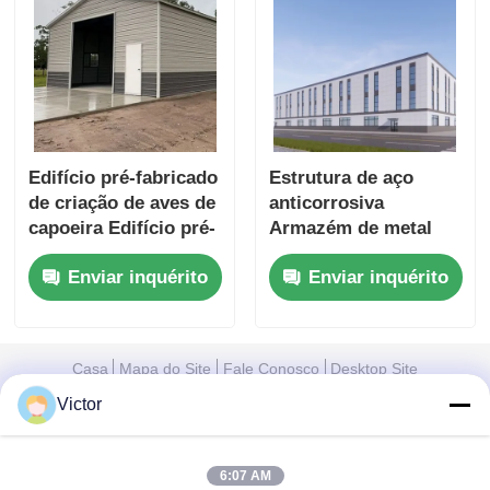
Edifício pré-fabricado
Estrutura de aço
de criação de aves de
anticorrosiva
capoeira Edifício pré-
Armazém de metal
fabricado de
industrial Oficina de
Enviar inquérito
Enviar inquérito
estrutura de aço para
metal Edifício de
criação de aves de
galpão para
capoeira
ambientes adversos
Casa
Mapa do Site
Fale Conosco
Desktop Site
Mapa do Site
Política de privacidade
Victor
6:07 AM
Qualidade
Estrutura de aço pré -fabricada
Fábrica