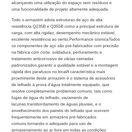
alcançando uma utilização do espaço sem resíduos e
uma funcionalidade de projeto altamente adequada.
Estrutura de aço pré -fabricada
Todo o armazém adota estruturas de aço de alta
resistência Q235B e Q355B como a principal estrutura de
carga, com alta rigidez, desempenho mecânico estável,
Armazém de estrutura de aço
excelente resistência ao vento,Performance sísmicaTodos
os componentes de aço são pré-fabricados com precisão
na fábrica com corte, soldadura, perfuramento e
Oficina de estrutura de aço
tratamento anticorrosivo de várias camadas
padronizados,garantir a qualidade estável e a montagem
Edifício da estrutura de aço
rápida dos parafusos no localA característica mais
proeminente deste armazém é o sistema de acessórios
de telhado à prova d'água totalmente equipado, que
Construção da estrutura de aço
resolve completamente problemas comuns, tais como
fugas de água do telhado, vazamento de
lacunas,transbordamento de águas pluviais, e o
Edifício da estrutura de aço
envelhecimento dos painéis do telhado que ocorrem
frequentemente em armazéns pré-fabricados
comuns.tornando-o adequado para uso de
Fabricação da construção de aço
armazenamento ao ar livre em todas as condições