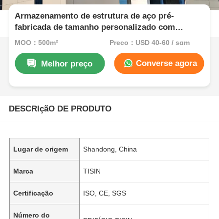
Armazenamento de estrutura de aço pré-
fabricada de tamanho personalizado com
acessórios de telhado à prova d'água
MOQ：500m²
Preço：USD 40-60 / sqm
Converse agora
Melhor preço
DESCRIçãO DE PRODUTO
Lugar de origem
Shandong, China
Marca
TISIN
Certificação
ISO, CE, SGS
Número do