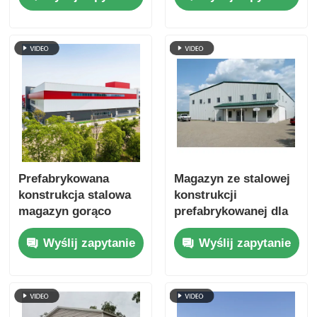
logistyczny
ścian, powłoką
antykorozyjną,
dostosowanym
rozmiarze do
przechowywania i
użytku
przemysłowego
Prefabrykowana
Magazyn ze stalowej
konstrukcja stalowa
konstrukcji
magazyn gorąco
prefabrykowanej dla
zanurzony
rolnictwa, szybka
Wyślij zapytanie
Wyślij zapytanie
ocynkowany długą
budowa Q235B
żywotność
Q355B