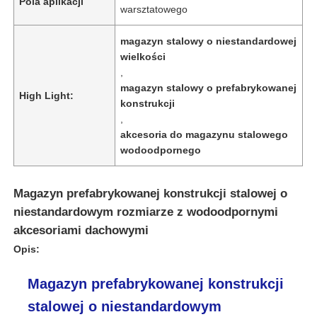
Pola aplikacji
warsztatowego
magazyn stalowy o niestandardowej
wielkości
,
magazyn stalowy o prefabrykowanej
High Light:
konstrukcji
,
akcesoria do magazynu stalowego
wodoodpornego
Magazyn prefabrykowanej konstrukcji stalowej o
niestandardowym rozmiarze z wodoodpornymi
Dom
akcesoriami dachowymi
Opis:
Produkty
Magazyn prefabrykowanej konstrukcji
stalowej o niestandardowym
O nas