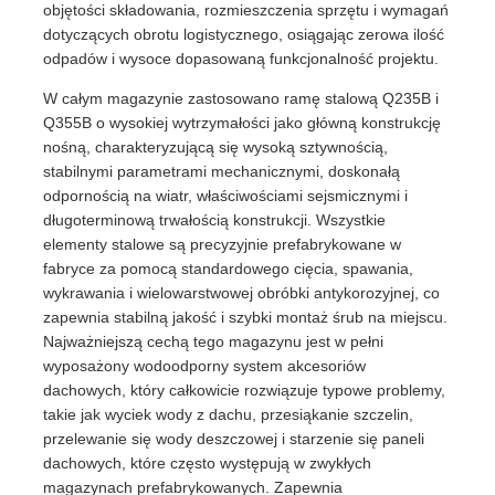
objętości składowania, rozmieszczenia sprzętu i wymagań
dotyczących obrotu logistycznego, osiągając zerowa ilość
Prefabrykowana stalowa konstrukcja
odpadów i wysoce dopasowaną funkcjonalność projektu.
W całym magazynie zastosowano ramę stalową Q235B i
Q355B o wysokiej wytrzymałości jako główną konstrukcję
Stalowa konstrukcja magazynowa
nośną, charakteryzującą się wysoką sztywnością,
stabilnymi parametrami mechanicznymi, doskonałą
odpornością na wiatr, właściwościami sejsmicznymi i
Warsztaty konstrukcji stalowej
długoterminową trwałością konstrukcji. Wszystkie
elementy stalowe są precyzyjnie prefabrykowane w
Budowa konstrukcji stalowej
fabryce za pomocą standardowego cięcia, spawania,
wykrawania i wielowarstwowej obróbki antykorozyjnej, co
zapewnia stabilną jakość i szybki montaż śrub na miejscu.
Konstrukcja konstrukcji stalowej
Najważniejszą cechą tego magazynu jest w pełni
wyposażony wodoodporny system akcesoriów
dachowych, który całkowicie rozwiązuje typowe problemy,
Budynek ramy stalowej
takie jak wyciek wody z dachu, przesiąkanie szczelin,
przelewanie się wody deszczowej i starzenie się paneli
dachowych, które często występują w zwykłych
Wykonanie konstrukcji stalowych
magazynach prefabrykowanych. Zapewnia