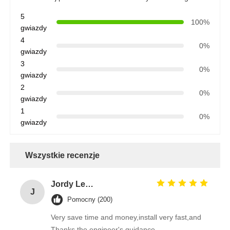
5
100%
gwiazdy
4
0%
gwiazdy
3
0%
gwiazdy
2
0%
gwiazdy
1
0%
gwiazdy
Wszystkie recenzje
Jordy Leong
J
Pomocny (200)
Very save time and money,install very fast,and
Thanks the engineer's guidance.