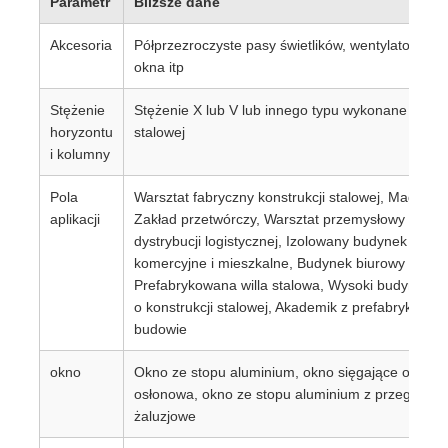
Parametr
Bliższe dane
Akcesoria
Półprzezroczyste pasy świetlików, wentylatory, ru
okna itp
Stężenie
Stężenie X lub V lub innego typu wykonane z kąt
horyzontu
stalowej
i kolumny
Pola
Warsztat fabryczny konstrukcji stalowej, Magazyn 
aplikacji
Zakład przetwórczy, Warsztat przemysłowy o duże
dystrybucji logistycznej, Izolowany budynek chło
komercyjne i mieszkalne, Budynek biurowy o konst
Prefabrykowana willa stalowa, Wysoki budynek mie
o konstrukcji stalowej, Akademik z prefabrykatów 
budowie
okno
Okno ze stopu aluminium, okno sięgające od podło
osłonowa, okno ze stopu aluminium z przegrodą 
żaluzjowe