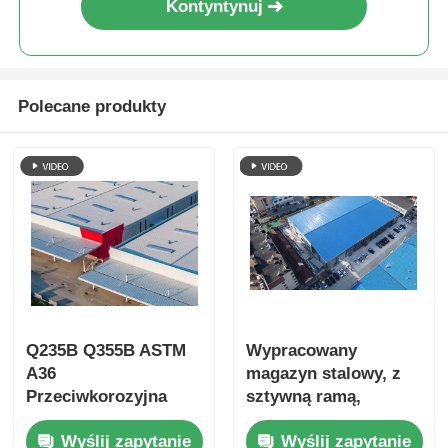
Kontyntynuj
Polecane produkty
Q235B Q355B ASTM
Wypracowany
A36
magazyn stalowy, z
Przeciwkorozyjna
sztywną ramą,
ramka metalowa
podłogami,
Wyślij zapytanie
Wyślij zapytanie
Budownictwo Skład
pokryciem dachu i