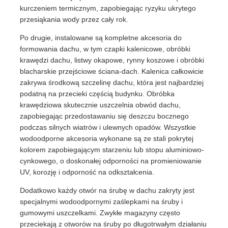
kurczeniem termicznym, zapobiegając ryzyku ukrytego
przesiąkania wody przez cały rok.
Po drugie, instalowane są kompletne akcesoria do
formowania dachu, w tym czapki kalenicowe, obróbki
krawędzi dachu, listwy okapowe, rynny koszowe i obróbki
blacharskie przejściowe ściana-dach. Kalenica całkowicie
zakrywa środkową szczelinę dachu, która jest najbardziej
podatną na przecieki częścią budynku. Obróbka
krawędziowa skutecznie uszczelnia obwód dachu,
zapobiegając przedostawaniu się deszczu bocznego
podczas silnych wiatrów i ulewnych opadów. Wszystkie
wodoodporne akcesoria wykonane są ze stali pokrytej
kolorem zapobiegającym starzeniu lub stopu aluminiowo-
cynkowego, o doskonałej odporności na promieniowanie
UV, korozję i odporność na odkształcenia.
Dodatkowo każdy otwór na śrubę w dachu zakryty jest
specjalnymi wodoodpornymi zaślepkami na śruby i
gumowymi uszczelkami. Zwykłe magazyny często
przeciekają z otworów na śruby po długotrwałym działaniu