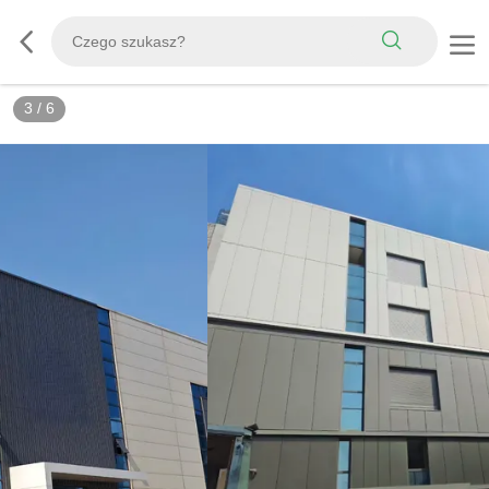
3
/
6