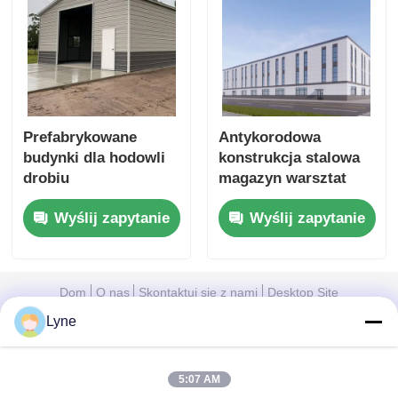
Prefabrykowane
Antykorodowa
budynki dla hodowli
konstrukcja stalowa
drobiu
magazyn warsztat
Prefabrykowane
przemysłowy
Wyślij zapytanie
Wyślij zapytanie
budynki dla hodowli
metalowy budynek
drobiu
szopy dla trudnych
środowisk
Dom
O nas
Skontaktuj się z nami
Desktop Site
Sitemap
Polityka prywatności
Lyne
5:07 AM
Jakość
Prefabrykowana stalowa konstrukcja