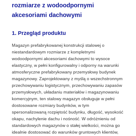
rozmiarze z wodoodpornymi
akcesoriami dachowymi
Wycieczka po fabryce
1. Przegląd produktu
Kontrola jakości
Magazyn prefabrykowanej konstrukcji stalowej o
niestandardowym rozmiarze z kompletnymi
Skontaktuj się z nami
wodoodpornymi akcesoriami dachowymi to wysoce
elastyczny, w pełni konfigurowalny i odporny na warunki
atmosferyczne prefabrykowany przemysłowy budynek
Nowości
magazynowy. Zaprojektowany z myślą o wszechstronnym
przechowywaniu logistycznym, przechowywaniu zapasów
przemysłowych, układaniu materiałów i magazynowaniu
Sprawy
komercyjnym, ten stalowy magazyn obsługuje w pełni
dostosowane rozmiary budynków, w tym
spersonalizowaną rozpiętość budynku, długość, wysokość
blog
okapu, nachylenie dachu i nośność. W odróżnieniu od
standardowych magazynów o stałej wielkości, można go
idealnie dostosować do warunków gruntowych klientów,
Poproś o wycenę