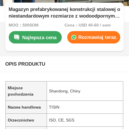
Magazyn prefabrykowanej konstrukcji stalowej o
niestandardowym rozmiarze z wodoodpornymi
akcesoriami dachowymi
MOQ：500SQM
Cena：USD 40-60 / sqm
Rozmawiaj teraz.
Najlepsza cena
OPIS PRODUKTU
Miejsce
Shandong, Chiny
pochodzenia
Nazwa handlowa
TISIN
Orzecznictwo
ISO, CE, SGS