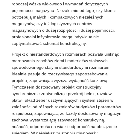
roboczej wózka widłowego i wymagań dotyczących
pojemności magazynu. Niezależnie od tego, czy klienci
potrzebują małych i kompaktowych niezależnych
magazynów, czy też logistycznych centrów
magazynowych o dużej rozpiętości i dużej pojemności,
profesjonalni inżynierowie mogą indywidualnie
zoptymalizować schemat konstrukcyjny.
Projekt o niestandardowych rozmiarach pozwala uniknąć
marnowania zasobów ziemi i materiałów stalowych
spowodowanego stałymi standardowymi rozmiarami.
Idealnie pasuje do rzeczywistego zapotrzebowania
projektu, zapewniając wyższą wydajność kosztową.
Tymczasem dostosowany projekt konstrukcyjny
synchronicznie zoptymalizuje przekrój belek, rozstaw
płatwi, układ żeber usztywniających i system stężeń w
zależności od różnych rozmiarów budynków i parametrów
rozpiętości, zapewniając, że każdy dostosowany magazyn
zachowa wystarczającą sztywność konstrukcyjną,
nośność, odporność na wiatr i odporność na obciążenie
śniegiem. W największym stopniu równoważy