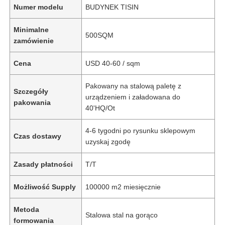
Numer modelu
BUDYNEK TISIN
Minimalne
500SQM
zamówienie
Cena
USD 40-60 / sqm
Pakowany na stalową paletę z
Szczegóły
urządzeniem i załadowana do
pakowania
40'HQ/Ot
4-6 tygodni po rysunku sklepowym
Czas dostawy
uzyskaj zgodę
Zasady płatności
T/T
Możliwość Supply
100000 m2 miesięcznie
Metoda
Stalowa stal na gorąco
formowania