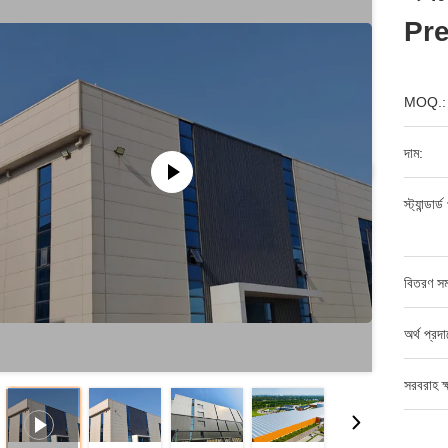
Pref
MOQ.:
দাম:
স্ট্যান্ডার
বিতরণ সম
অর্থ প্রদ
সরবরাহ ক্