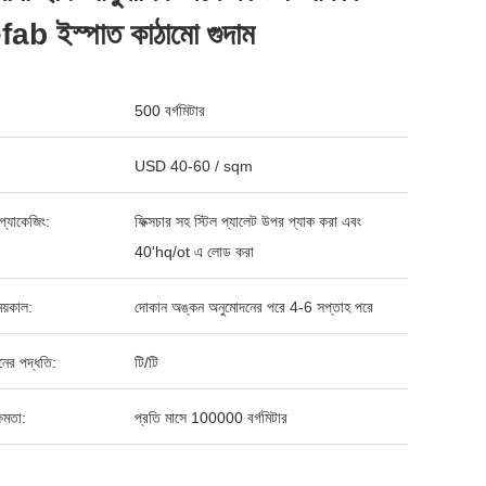
ab ইস্পাত কাঠামো গুদাম
500 বর্গমিটার
USD 40-60 / sqm
্ড প্যাকেজিং:
ফিক্সচার সহ স্টিল প্যালেট উপর প্যাক করা এবং
40'hq/ot এ লোড করা
য়কাল:
দোকান অঙ্কন অনুমোদনের পরে 4-6 সপ্তাহ পরে
ানের পদ্ধতি:
টি/টি
ষমতা:
প্রতি মাসে 100000 বর্গমিটার