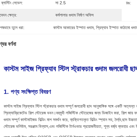
 ব্লাস্টিং লেভেল:
সা 2.5
রঙ:
েদন ক্ষেত্র:
কর্মশালার গুদাম নির্মাণ অফিস
শেষভাবে তুলে ধরা:
কাস্টম আকারের ইস্পাত গুদাম
, 
প্রিফ্যাব ইস্পাত কাঠামো গুদা
যের বর্ণনা
কাস্টম সাইজ প্রিফ্যাব স্টিল স্ট্রাকচার গুদাম জলরোধী ছাদ
1. পণ্য সংক্ষিপ্ত বিবরণ
কাস্টম সাইজ প্রিফ্যাব স্টিল স্ট্রাকচার গুদাম সম্পূর্ণ জলরোধী ছাদ আনুষাঙ্গিক সঙ্গে একটি অত্যন্ত
প্রিফ্যাব্রিকেটেড শিল্প স্টোরেজ ভবন।বহুমুখী লজিস্টিক স্টোরেজের জন্য ডিজাইন করা, শিল্প জায় ব
গুদাম সম্পূর্ণ কাস্টমাইজড বিল্ডিং মাপ সমর্থন করে, ব্যক্তিগতকৃত বিল্ডিং স্প্যান সহ, দৈর্ঘ্য,ছাদ উচ্
স্টোরেজ ভলিউম, সরঞ্জাম বিন্যাস,এবং লজিস্টিক টার্নওভার প্রয়োজনীয়তা, শূন্য বর্জ্য ব্যবহার এবং উ