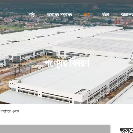
বাড়ি
আমাদের সম্বন্ধে
পণ্য
ঘটনা
আমাদের
পণ্যের বিবরণ
 কাঠামো গুদাম
জলরো