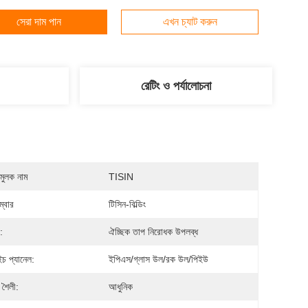
সেরা দাম পান
এখন চ্যাট করুন
রেটিং ও পর্যালোচনা
মুলক নাম
TISIN
্বার
টিসিন-বিল্ডিং
:
ঐচ্ছিক তাপ নিরোধক উপলব্ধ
উইচ প্যানেল:
ইপিএস/গ্লাস উল/রক উল/পিইউ
 শৈলী:
আধুনিক