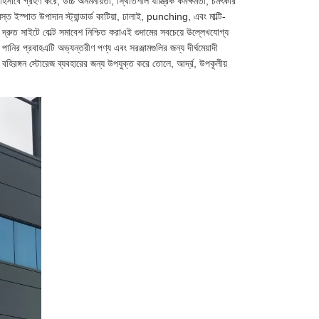
ে গ্রহণ করে, উচ্চ অনমনীয়তা, স্থিতিশীল যান্ত্রিক কর্মক্ষমতা, চমৎকার
সমস্ত ইস্পাত উপাদান স্ট্যান্ডার্ড কাটিয়া, ঢালাই, punching, এবং মাল্টি-
 দ্রুত সাইটে বোল্ট সমাবেশ নিশ্চিত করাএই গুদামের সবচেয়ে উল্লেখযোগ্য
ির পানির প্রবাহএটি অভ্যন্তরীণ পণ্য এবং সরঞ্জামগুলির জন্য দীর্ঘমেয়াদী
় বহিরঙ্গন স্টোরেজ ব্যবহারের জন্য উপযুক্ত করে তোলে, আর্দ্র, উপকূলীয়