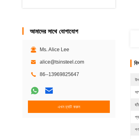
আমাদের সাথে যোগাযোগ
Ms. Alice Lee
alice@tsinsteel.com
বি
86--13969825647
উৎ
সাক
ছাঁ
এখন চ্যাট করুন
প্
পণ