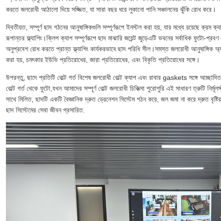
করতে জলরোধী আঠালো দিয়ে সজ্জিত, যা সারা বছর ধরে লুকানো পানি সঞ্চালনের ঝুঁকি রোধ করে।
দ্বিতীয়ত, সম্পূর্ণ ছাদ গঠনের আনুষাঙ্গিকগুলি সম্পূর্ণরূপে ইনস্টল করা হয়, যার মধ্যে রয়েছে ক্রম ক্
রূপান্তর ফ্ল্যাশিং।ক্লিপ ক্যাপ সম্পূর্ণরূপে ছাদ মাঝারি জয়েন্ট জুড়েএটি ভবনের সর্বাধিক ফুটো-প্রবণ 
অনুপ্রবেশ রোধ করতে প্রান্ত ফ্ল্যাশিং কার্যকরভাবে ছাদ পরিধি সীল।সমস্ত জলরোধী আনুষাঙ্গিক অ্য
করা হয়, চমৎকার ইউভি প্রতিরোধের, জারা প্রতিরোধের, এবং বিকৃতি প্রতিরোধের সঙ্গে।
উপরন্তু, ছাদে প্রতিটি বোল্ট গর্ত বিশেষ জলরোধী বোল্ট ক্যাপ এবং রাবার gaskets সঙ্গে আচ্ছাদিত করা
বোল্ট গর্ত থেকে ফুটো,যখন আমাদের সম্পূর্ণ বোল্ট জলরোধী চিকিত্সা পুরোপুরি এই সাধারণ ত্রুটি নির্মূ
সাথে মিলিত, ছাদটি একটি বৈজ্ঞানিক দ্রুত ড্রেনেশন সিস্টেম গঠন করে, জল জমা না করে দ্রুত বৃষ্ট
ছাদ সিস্টেমের সেবা জীবন প্রসারিত.