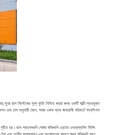
য়,পুরো ছাদ সিস্টেমের শূন্য ফুটো নিশ্চিত করার জন্য একটি মাল্টি-স্তরযুক্ত
িফিকেশন এবং ঢাল অনুযায়ী মেলে, সহজ একক স্তর জলরোধী পরিবর্তে পদ্ধতিগত
 গৃহীত হয়। ছাদ প্যানেলগুলি সোজা ফাঁকগুলি এড়াতে ওভারল্যাপিং সিলিং
 টেপ এবং তাপীয় সম্প্রসারণ এবং সংকোচনের কারণে ক্ষুদ্র ফাঁকগুলি পূরণ