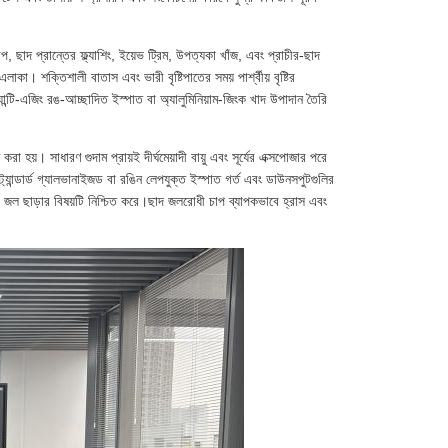
যাপ, ছাদ প্রান্তের ফ্ল্যাশিং, ইয়েভ ট্রিম, উপত্যকা খাঁজ, এবং প্রাচীর-ছাদ
এলাকা। শক্তিশালী বাতাস এবং ভারী বৃষ্টিপাতের সময় পার্শ্বীয় বৃষ্টির
ান্টি-এজিং রঙ-আচ্ছাদিত ইস্পাত বা অ্যালুমিনিয়াম-জিংক খাদ উপাদান তৈরি
 হয়। সাধারণ গুদাম প্রায়ই দীর্ঘমেয়াদী বায়ু এবং সূর্যের এক্সপোজার পরে
লস্ট্যান্ডার্ড গ্যালভানাইজড বা রঙিন লেপযুক্ত ইস্পাত গর্ত এবং ডাউনসপুটগুলির
ির জল ছাড়ার বিষয়টি নিশ্চিত করে।ছাদ জলরোধী চাপ ব্যাপকভাবে হ্রাস এবং