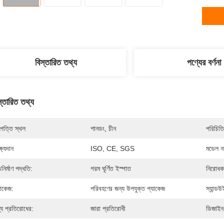
বিস্তারিত তথ্য
পণ্যের বর্ণনা
স্তারিত তথ্য
পত্তি স্থল
শানডং, চীন
পরিচিতি
্ষ্যদান
ISO, CE, SGS
মডেল নম
চনির্মাণ পদ্ধতি:
গরম ঘূর্ণিত ইস্পাত
নিরোধক
যাকেজ:
পরিবহণের জন্য উপযুক্ত প্যাকেজ
স্যান্ড
্য প্রতিরোধের:
জারা প্রতিরোধী
ডিজাইন