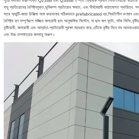
পুরো গুদামটি উচ্চ-শক্তি Q235B এবং Q355B ইস্পাত ফ্রেমকে প্রধান লোড-বেয়ারিং কাঠামো হিসাব
বায়ু প্রতিরোধের বৈশিষ্ট্যযুক্ত,ভূমিকম্প প্রতিরোধ ক্ষমতা, এবং দীর্ঘমেয়াদী কাঠামোগত স্থায়িত্ব. 
স্তর অ্যান্টি-জারা চিকিত্সা সঙ্গে কারখানায় সঠিকভাবে prefabricated হয়,স্থিতিশীল গুণমান এবং
বৈশিষ্ট্য হল সম্পূর্ণরূপে সজ্জিত জলরোধী ছাদ আনুষাঙ্গিক সিস্টেম, যা ছাদ জল ফুটো, ফাঁক সিলিং,বৃষ্ট
বৃষ্টিরোধী, জলরোধী এবং আর্দ্রতা-প্রতিরোধী সুরক্ষা সরবরাহ করে,এটিকে বৃষ্টির দিনে সব আবহাওয়ায
এবং উচ্চ তাপমাত্রার জলবায়ু অঞ্চল।