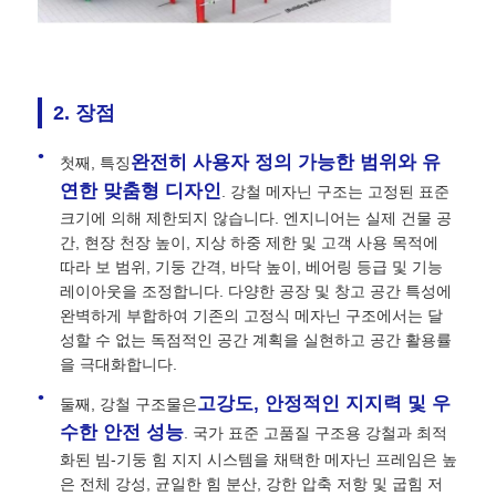
조립식 강철 구조
2. 장점
강철 구조 창고
완전히 사용자 정의 가능한 범위와 유
첫째, 특징
연한 맞춤형 디자인
. 강철 메자닌 구조는 고정된 표준
철강 구조 워크숍
크기에 의해 제한되지 않습니다. 엔지니어는 실제 건물 공
간, 현장 천장 높이, 지상 하중 제한 및 고객 사용 목적에
따라 보 범위, 기둥 간격, 바닥 높이, 베어링 등급 및 기능
강철 구조 빌딩
레이아웃을 조정합니다. 다양한 공장 및 창고 공간 특성에
완벽하게 부합하여 기존의 고정식 메자닌 구조에서는 달
철강 구조 구조
성할 수 없는 독점적인 공간 계획을 실현하고 공간 활용률
을 극대화합니다.
고강도, 안정적인 지지력 및 우
둘째, 강철 구조물은
강철 프레임 빌딩
수한 안전 성능
. 국가 표준 고품질 구조용 강철과 최적
화된 빔-기둥 힘 지지 시스템을 채택한 메자닌 프레임은 높
철골 구조물 제작
은 전체 강성, 균일한 힘 분산, 강한 압축 저항 및 굽힘 저