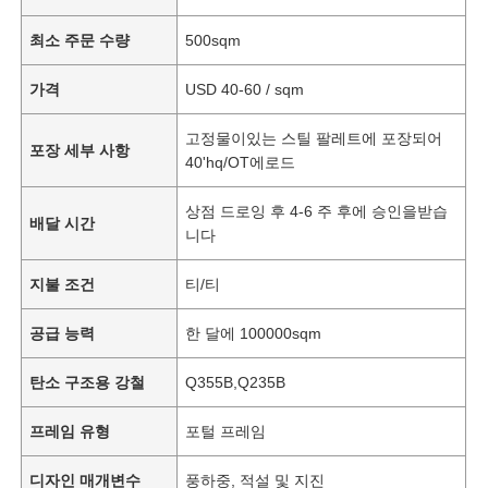
최소 주문 수량
500sqm
가격
USD 40-60 / sqm
고정물이있는 스틸 팔레트에 포장되어
포장 세부 사항
40'hq/OT에로드
상점 드로잉 후 4-6 주 후에 승인을받습
배달 시간
니다
지불 조건
티/티
공급 능력
한 달에 100000sqm
탄소 구조용 강철
Q355B,Q235B
프레임 유형
포털 프레임
디자인 매개변수
풍하중, 적설 및 지진