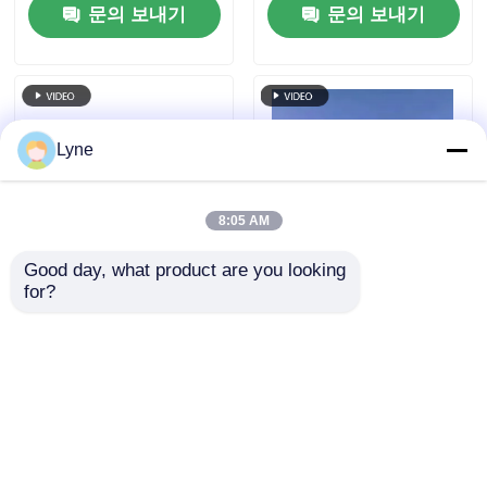
문의 보내기
문의 보내기
Lyne
8:05 AM
Good day, what product are you looking 
for?
Q235B Q355B ASTM
빠른 건설 전공 철강 프
A36 반성 금속 프레임
레임 짧은 프로젝트 납
건설 물류 창고
품 기간
문의 보내기
문의 보내기
홈
사이트맵
연락처
Desktop Site