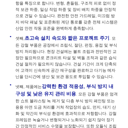
항을 ​​특징으로 합니다. 변형, 흔들림, 구조적 피로 없이 정
적 보관 하중, 일상 작업 하중 및 장비 배치 하중을 안정적
강철 건축 자재
으로 견딜 수 있습니다. 완전한 안전 가드레일, 미끄럼 방
지 바닥 패널 및 표준화된 계단 통로를 갖춘 전체 시스템은
산업 안전 작동 표준을 완벽하게 충족합니다.
가금류 집
초고속 설치 속도와 짧은 프로젝트 주기
셋째,
. 모
든 강철 부품은 공장에서 조립식, 절단, 펀칭, 용접 및 부식
소집
방지 처리됩니다. 현장 건설에는 볼트 조립과 전반적인 교
정만 필요하므로 콘크리트 타설 및 벽돌 조적과 같은 습식
건설 절차가 필요하지 않습니다. 건설 기간이 크게 단축되
말집
어 고객이 신속하게 공간 재구성을 완료하고 다기능 메자
닌을 단시간에 생산 및 보관 용도로 투입할 수 있습니다.
강철 차고
강력한 환경 적응성, 부식 방지 내
넷째, 제품에는
구성 및 낮은 유지 관리 비용
. 모든 강철 부품은 엄격
한 쇼트 블라스팅 녹 제거 및 다층 부식 방지 페인팅 또는
용융 아연 도금 처리를 거쳐 작업장의 습도, 먼지, 대기 산
화 및 약간의 부식성 환경에 효과적으로 저항합니다. 강철
프레임은 녹슬거나 변형되거나 노화되기 쉽지 않아 장기
간 안정적인 서비스 수명을 보장합니다. 또한 모듈식 조립