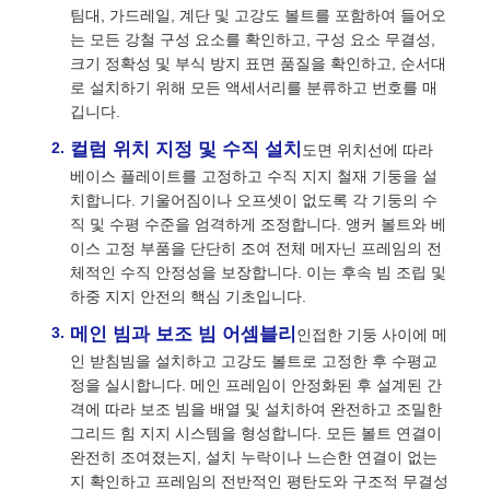
팀대, 가드레일, 계단 및 고강도 볼트를 포함하여 들어오
는 모든 강철 구성 요소를 확인하고, 구성 요소 무결성,
크기 정확성 및 부식 방지 표면 품질을 확인하고, 순서대
로 설치하기 위해 모든 액세서리를 분류하고 번호를 매
깁니다.
컬럼 위치 지정 및 수직 설치
도면 위치선에 따라
베이스 플레이트를 고정하고 수직 지지 철재 기둥을 설
치합니다. 기울어짐이나 오프셋이 없도록 각 기둥의 수
직 및 수평 수준을 엄격하게 조정합니다. 앵커 볼트와 베
이스 고정 부품을 단단히 조여 전체 메자닌 프레임의 전
체적인 수직 안정성을 보장합니다. 이는 후속 빔 조립 및
하중 지지 안전의 핵심 기초입니다.
메인 빔과 보조 빔 어셈블리
인접한 기둥 사이에 메
인 받침빔을 설치하고 고강도 볼트로 고정한 후 수평교
정을 실시합니다. 메인 프레임이 안정화된 후 설계된 간
격에 따라 보조 빔을 배열 및 설치하여 완전하고 조밀한
그리드 힘 지지 시스템을 형성합니다. 모든 볼트 연결이
완전히 조여졌는지, 설치 누락이나 느슨한 연결이 없는
지 확인하고 프레임의 전반적인 평탄도와 구조적 무결성