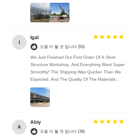
Igal
I
도움 이 될 것 입니다 (55)
We Just Finished Our First Order Of A Steel
Structure Workshop, And Everything Went Super
Smoothly! The Shipping Was Quicker Than We
Expected, And The Quality Of The Materials
Really Impressed Us — Solid And Well-made.
Communication Was Easy And Friendly
Throughout. We’re Already Recommending This
Supplier To Some Of Our Business Friends.
Great Experience!
Abiy
A
도움 이 될 것 입니다 (38)