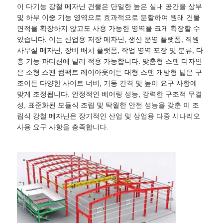
이 다기능 강철 메자닌 건물은 단일한 높은 실내 공간을 상부
및 하부 이중 기능 영역으로 효과적으로 분할하여 원래 건물
공장 투어
면적을 확장하지 않고도 사용 가능한 영역을 크게 확장할 수
있습니다. 이는 산업용 저장 메자닌, 생산 운영 플랫폼, 직원
사무실 메자닌, 장비 배치 플랫폼, 작업 영역 포장 및 분류, 다
품질 관리
층 기능 파티션에 널리 적용 가능합니다. 맞춤형 스팬 디자인
은 소형 스팬 컴팩트 레이아웃이든 대형 스팬 개방형 넓은 구
조이든 다양한 사이트 너비, 기둥 간격 및 높이 요구 사항에
저희와 연락
맞게 조정됩니다. 안정적인 베어링 성능, 강력한 구조적 무결
성, 표준화된 모듈식 조립 및 탁월한 안전 성능을 갖춘 이 조
립식 강철 메자닌은 장기적인 산업 및 상업용 다중 시나리오
뉴스
사용 요구 사항을 충족합니다.
사건
블로그
견적 요청