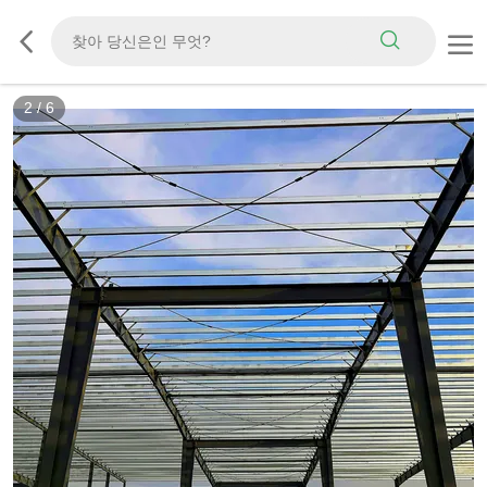
3
/
6