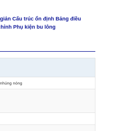
 giản Cấu trúc ổn định Bảng điều
hỉnh Phụ kiện bu lông
 nhúng nóng