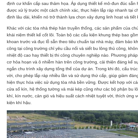
định cư khẩn cấp sau thảm họa. Áp dụng thiết kế mô-đun đúc sẵn h
được xử lý trước một cách chính xác, thực hiện lắp ráp nhanh tại ch
định lâu dài, khiến nó trở thành lựa chọn xây dựng linh hoạt và tiế
Khác với các tòa nhà thép hàn truyền thống, các sản phẩm của chún
khái niệm thiết kế cốt lõi. Toàn bộ các cấu kiện khung thép bao g
khoan trước và đục lỗ sẵn theo tiêu chuẩn tại nhà máy, đảm bảo kh
công tại công trường chỉ yêu cầu nối và siết bu lông thủ công, khôn
nhiệt độ cao hay thiết bị thi công chuyên nghiệp nào. Phương pháp 
cơ hỏa hoạn và ô nhiễm hàn trên công trường, cải thiện đáng kể sự
ngắn chu trình xây dựng tổng thể của dự án. Trong khi đó, cấu trúc k
vời, cho phép lắp ráp nhiều lần và sử dụng thứ cấp, giúp giảm đán
hiện thực hóa việc sử dụng tòa nhà bền vững. Được kết hợp với cá
cửa sổ kín, hệ thống tường và mái kép cũng như các bộ phận bu lô
khí, kín nước, cản gió và hiệu suất cách nhiệt tuyệt vời, thích ứng 
kiện khí hậu.