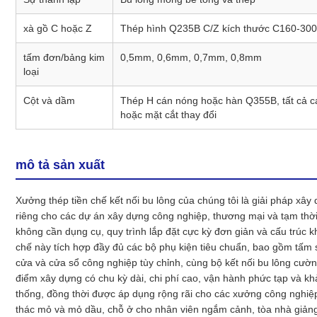
xà gồ C hoặc Z
Thép hình Q235B C/Z kích thước C160-30
tấm đơn/bảng kim
0,5mm, 0,6mm, 0,7mm, 0,8mm
loại
Cột và dầm
Thép H cán nóng hoặc hàn Q355B, tất cả cá
hoặc mặt cắt thay đổi
mô tả sản xuất
Xưởng thép tiền chế kết nối bu lông của chúng tôi là giải pháp xây
riêng cho các dự án xây dựng công nghiệp, thương mại và tạm thời 
không cần dụng cụ, quy trình lắp đặt cực kỳ đơn giản và cấu trúc k
chế này tích hợp đầy đủ các bộ phụ kiện tiêu chuẩn, bao gồm tấm
cửa và cửa sổ công nghiệp tùy chỉnh, cùng bộ kết nối bu lông cườ
điểm xây dựng có chu kỳ dài, chi phí cao, vận hành phức tạp và k
thống, đồng thời được áp dụng rộng rãi cho các xưởng công nghiệp, k
thác mỏ và mỏ dầu, chỗ ở cho nhân viên ngắm cảnh, tòa nhà giảng 