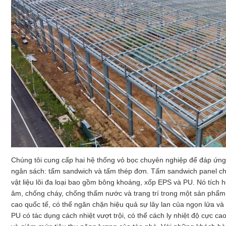
Chúng tôi cung cấp hai hệ thống vỏ bọc chuyên nghiệp để đáp ứn
ngân sách: tấm sandwich và tấm thép đơn. Tấm sandwich panel ch
vật liệu lõi đa loại bao gồm bông khoáng, xốp EPS và PU. Nó tích 
âm, chống cháy, chống thấm nước và trang trí trong một sản phẩ
cao quốc tế, có thể ngăn chặn hiệu quả sự lây lan của ngọn lửa và 
PU có tác dụng cách nhiệt vượt trội, có thể cách ly nhiệt độ cực ca