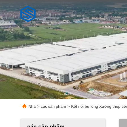
Nhà
>
các sản phẩm
>
Kết nối bu lông Xưởng thép ti
các sản phẩm