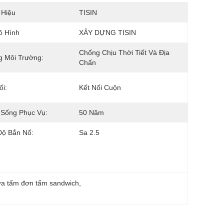
 Hiệu
TISIN
ô Hình
XÂY DỰNG TISIN
Chống Chịu Thời Tiết Và Địa 
g Môi Trường:
Chấn
ối:
Kết Nối Cuộn
 Sống Phục Vụ:
50 Năm
Độ Bắn Nổ:
Sa 2.5
ửa tấm đơn tấm sandwich
, 