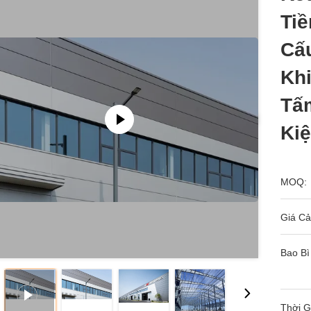
Tiề
Cấ
Kh
Tấ
Ki
MOQ:
Giá Cả
Bao Bì
Thời G