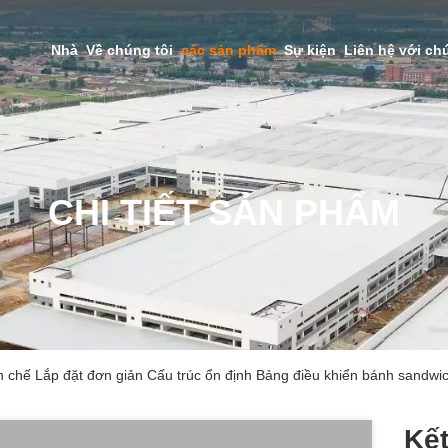
Nhà
Về chúng tôi
các sản phẩm
Sự kiện
Liên hệ với ch
CHI TIẾT SẢN PHẨM
ền chế Lắp đặt đơn giản Cấu trúc ổn định Bảng điều khiển bánh sandw
Kế