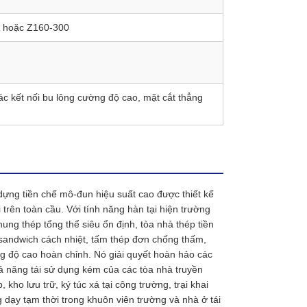
0 hoặc Z160-300
c kết nối bu lông cường độ cao, mặt cắt thẳng
 dựng tiền chế mô-đun hiệu suất cao được thiết kế
trên toàn cầu. Với tính năng hàn tại hiện trường
hung thép tổng thể siêu ổn định, tòa nhà thép tiền
 sandwich cách nhiệt, tấm thép đơn chống thấm,
ng độ cao hoàn chỉnh. Nó giải quyết hoàn hảo các
hả năng tái sử dụng kém của các tòa nhà truyền
ho lưu trữ, ký túc xá tại công trường, trại khai
dạy tạm thời trong khuôn viên trường và nhà ở tái