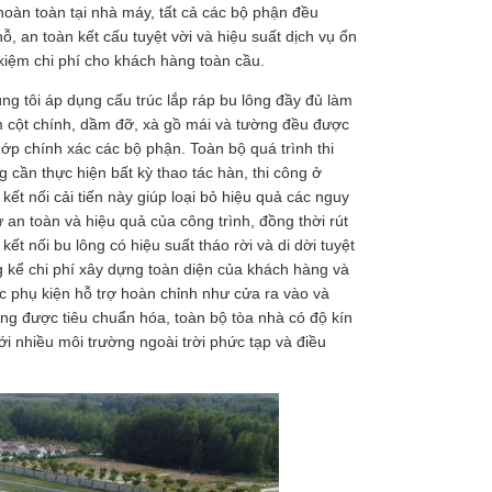
oàn toàn tại nhà máy, tất cả các bộ phận đều
ỗ, an toàn kết cấu tuyệt vời và hiệu suất dịch vụ ổn
t kiệm chi phí cho khách hàng toàn cầu.
g tôi áp dụng cấu trúc lắp ráp bu lông đầy đủ làm
ồm cột chính, dầm đỡ, xà gồ mái và tường đều được
ớp chính xác các bộ phận. Toàn bộ quá trình thi
g cần thực hiện bất kỳ thao tác hàn, thi công ở
kết nối cải tiến này giúp loại bỏ hiệu quả các nguy
 an toàn và hiệu quả của công trình, đồng thời rút
ết nối bu lông có hiệu suất tháo rời và di dời tuyệt
g kể chi phí xây dựng toàn diện của khách hàng và
c phụ kiện hỗ trợ hoàn chỉnh như cửa ra vào và
ng được tiêu chuẩn hóa, toàn bộ tòa nhà có độ kín
với nhiều môi trường ngoài trời phức tạp và điều