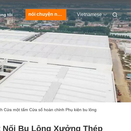
nói chuyện ngay.
Vietnamese
úng tôi
ich Cửa một tấm Cửa sổ hoàn chỉnh Phụ kiện bu lông
t Nối Bu Lông Xưởng Thép