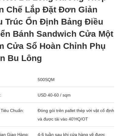
n Chế Lắp Đặt Đơn Giản
u Trúc Ổn Định Bảng Điều
iển Bánh Sandwich Cửa Một
m Cửa Sổ Hoàn Chỉnh Phụ
ện Bu Lông
500SQM
:
USD 40-60 / sqm
 Tiêu Chuẩn:
Đóng gói trên pallet thép với vật cố định
và được tải vào 40'HQ/OT
ian Giao Hàng:
4-6 tuần sau khi cửa hàng vẽ được