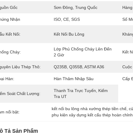
guồn Gốc
Sơn Đông, Trung Quốc
Hàng
hứng Nhận
ISO, CE, SGS
Số M
ẫu Kết Nối:
Kết Nối Bu Lông
Khán
Lớp Phủ Chống Cháy Lên Đến 
hống Cháy:
Kết N
2 Giờ
guyên Liệu Thép Thô:
Q235B, Q355B, ASTM A36
Cuộc
oại Hàn:
Hàn Thâm Nhập Sâu
Cấp 
Thanh Tra Trực Tuyến, Kiểm 
iểm Soát Chất Lượng:
Tra UT
kết nối bu lông nhà xưởng thép tiền chế
, 
c
àm nổi bật:
phụ kiện xây dựng kết cấu thép hoàn chỉnh
ô Tả Sản Phẩm