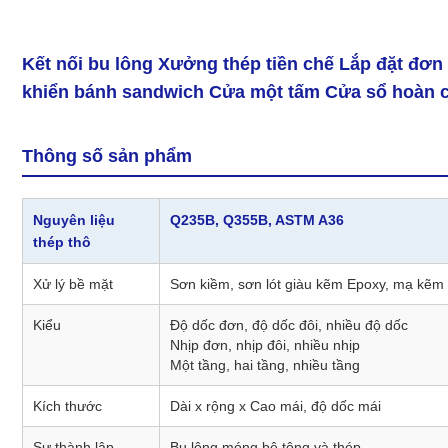
Kết nối bu lông Xưởng thép tiền chế Lắp đặt đơn
khiển bánh sandwich Cửa một tấm Cửa sổ hoàn c
Thông số sản phẩm
Nguyên liệu
Q235B, Q355B, ASTM A36
thép thô
Xử lý bề mặt
Sơn kiềm, sơn lót giàu kẽm Epoxy, mạ kẽm
Kiểu
Độ dốc đơn, độ dốc đôi, nhiều độ dốc
Nhịp đơn, nhịp đôi, nhiều nhịp
Một tầng, hai tầng, nhiều tầng
Kích thước
Dài x rộng x Cao mái, độ dốc mái
Sự thành lập
Bu lông móng bê tông và thép