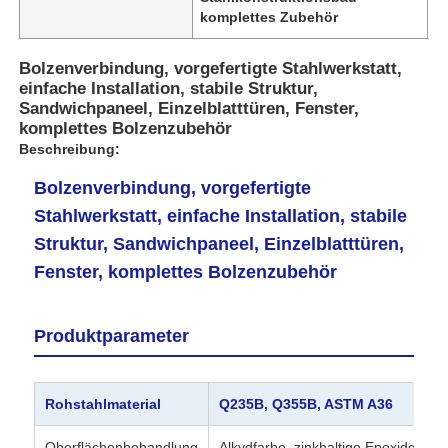
komplettes Zubehör
Bolzenverbindung, vorgefertigte Stahlwerkstatt,
einfache Installation, stabile Struktur,
Sandwichpaneel, Einzelblatttüren, Fenster,
komplettes Bolzenzubehör
Beschreibung:
Bolzenverbindung, vorgefertigte
Stahlwerkstatt, einfache Installation, stabile
Struktur, Sandwichpaneel, Einzelblatttüren,
Fenster, komplettes Bolzenzubehör
Heim
Produktparameter
Produkte
Rohstahlmaterial
Q235B, Q355B, ASTM A36
Über uns
Oberflächenbehandlung
Alkydfarbe, zinkhaltige Epoxidgrundi