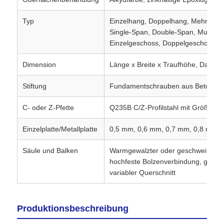
Typ
Einzelhang, Doppelhang, Mehrfach
Werksbesichtigung
Single-Span, Double-Span, Multi-S
Einzelgeschoss, Doppelgeschoss, 
Qualitätskontrolle
Dimension
Länge x Breite x Traufhöhe, Dachn
Stiftung
Fundamentschrauben aus Beton un
Kontaktieren Sie uns
C- oder Z-Pfette
Q235B C/Z-Profilstahl mit Größe C
Neuigkeiten
Einzelplatte/Metallplatte
0,5 mm, 0,6 mm, 0,7 mm, 0,8 mm
Säule und Balken
Warmgewalzter oder geschweißter H
Rechtssachen
hochfeste Bolzenverbindung, gerade
variabler Querschnitt
Blog
Produktionsbeschreibung
Bitte um ein Angebot