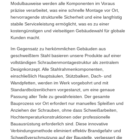
Modulbauweise werden alle Komponenten im Voraus
präzise verarbeitet, was eine schnelle Montage vor Ort,
Baustoff aus Stahl
hervorragende strukturelle Sicherheit und eine langfristig
stabile Serviceleistung ermöglicht, was es zu einer
kostengünstigen und vielseitigen Gebäudewahl für globale
Geflügelhaus
Kunden macht.
Im Gegensatz zu herkömmlichen Gebäuden aus
Schaufel
geschweißtem Stahl basieren unsere Produkte auf einer
vollständigen Schraubenmontagestruktur als zentralem
Designkonzept. Alle Stahlrahmenkomponenten,
Pferdestall
einschließlich Hauptsäulen, Stützbalken, Dach- und
Wandpfetten, werden im Werk vorgebohrt und mit
Standardbolzenlöchern vorgestanzt, um eine genaue
Stahlgarage
Passung aller Teile zu gewährleisten. Der gesamte
Bauprozess vor Ort erfordert nur manuelles Spleißen und
Anziehen der Schrauben, ohne dass Schweißarbeiten,
Hochtemperaturkonstruktionen oder professionelle
Bauausrüstung erforderlich sind. Diese innovative
Verbindungsmethode eliminiert effektiv Brandgefahr und
Schweißverschmutzung auf der Baustelle, verbessert die