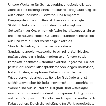
Unsere Werkstatt für Schraubverbindungsfertigteile aus
Stahl ist eine leistungsstarke modulare Fertigbaulösung, die
Stahlstruktur vorgefertigt
auf globale Industrie-, Gewerbe- und temporäre
Bauprojekte zugeschnitten ist. Dieses vorgefertigte
Stahlgebäude zeichnet sich durch werkzeugloses
Stahlkonstruktionslager
Schweißen vor Ort, extrem einfache Installationsverfahren
und eine äußerst stabile Gesamtstahlrahmenkonstruktion
aus und verfügt über vollständige Sätze an
Stahlstruktur Workshop
Standardzubehör, darunter wärmeisolierte
Sandwichpaneele, wasserdichte einzelne Stahlbleche,
maßgeschneiderte Industrietüren und -fenster sowie
Stahlkonstruktion Gebäude
komplette hochfeste Schraubenverbindungssätze. Es löst
perfekt die Konstruktionsprobleme von langen Bauzyklen,
hohen Kosten, komplexem Betrieb und schlechter
Stahlkonstruktion
Wiederverwendbarkeit traditioneller Gebäude und ist
weithin anwendbar für Industriewerkstätten, Lagerhäuser,
Stahlrahmengebäude
Wohnheime auf Baustellen, Bergbau- und Ölfeldlager,
malerische Personalunterkünfte, temporäre Lehrgebäude
auf dem Campus und Notfallumsiedlungsunterkünfte nach
Stahlkonstruktionsherstellung
Katastrophen. Durch die vollständig im Werk vorgefertigte