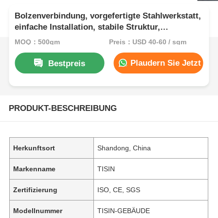
Bolzenverbindung, vorgefertigte Stahlwerkstatt,
einfache Installation, stabile Struktur,
Sandwichpaneel, Einzelblatttüren, Fenster,
MOQ：500qm
Preis：USD 40-60 / sqm
komplettes Bolzenzubehör
Plaudern Sie Jetzt
Bestpreis
PRODUKT-BESCHREIBUNG
Herkunftsort
Shandong, China
Markenname
TISIN
Zertifizierung
ISO, CE, SGS
Modellnummer
TISIN-GEBÄUDE