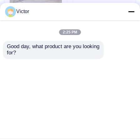
Portalrahmen-
Windlast Schneelast
Victor
Stahlkonstruktion in
Stahlkonstruktion
Fertigbauweise für
Tragkonstruktion
industrielle Nutzung
Stadien
2:25 PM
Anfrage absenden
Anfrage absenden
Einkaufszentren
Good day, what product are you looking 
for?
Startseite
Über uns
Kontakt
Desktop Site
Sitemap
Privacy policy
Qualität
Stahlstruktur vorgefertigt
China
Fabrik.Copyright © 2026 QINGDAO TISIN STEEL
STRUCTURE CO.,LTD. All Rights Reserved.