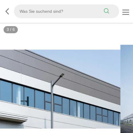
3
/
6