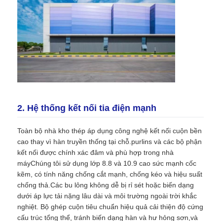
Yêu cầu báo giá
Cấu trúc thép đúc sẵn
Kho cấu trúc thép
2. Hệ thống kết nối tia điện mạnh
Hội thảo cấu trúc thép
Toàn bộ nhà kho thép áp dụng công nghệ kết nối cuộn bền
cao thay vì hàn truyền thống tại chỗ.purlins và các bộ phận
Xây dựng cấu trúc thép
kết nối được chính xác đâm và phù hợp trong nhà
máyChúng tôi sử dụng lớp 8.8 và 10.9 cao sức mạnh cốc
kẽm, có tính năng chống cắt mạnh, chống kéo và hiệu suất
Xây dựng cấu trúc thép
chống thả.Các bu lông không dễ bị rỉ sét hoặc biến dạng
dưới áp lực tải nặng lâu dài và môi trường ngoài trời khắc
nghiệt. Bộ ghép cuộn tiêu chuẩn hiệu quả cải thiện độ cứng
Xây dựng khung thép
cấu trúc tổng thể, tránh biến dạng hàn và hư hỏng sơn,và