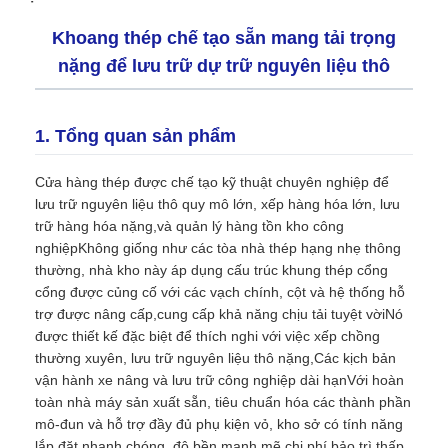
Khoang thép chế tạo sẵn mang tải trọng
nặng để lưu trữ dự trữ nguyên liệu thô
1. Tổng quan sản phẩm
Cửa hàng thép được chế tạo kỹ thuật chuyên nghiệp để
lưu trữ nguyên liệu thô quy mô lớn, xếp hàng hóa lớn, lưu
trữ hàng hóa nặng,và quản lý hàng tồn kho công
nghiệpKhông giống như các tòa nhà thép hạng nhẹ thông
thường, nhà kho này áp dụng cấu trúc khung thép cổng
cổng được củng cố với các vạch chính, cột và hệ thống hỗ
trợ được nâng cấp,cung cấp khả năng chịu tải tuyệt vờiNó
Trang chủ
được thiết kế đặc biệt để thích nghi với việc xếp chồng
thường xuyên, lưu trữ nguyên liệu thô nặng,Các kịch bản
Các sản phẩm
vận hành xe nâng và lưu trữ công nghiệp dài hạnVới hoàn
toàn nhà máy sản xuất sẵn, tiêu chuẩn hóa các thành phần
mô-đun và hỗ trợ đầy đủ phụ kiện vỏ, kho sở có tính năng
Chương trình VR
lắp đặt nhanh chóng, độ bền mạnh mẽ,chi phí bảo trì thấp