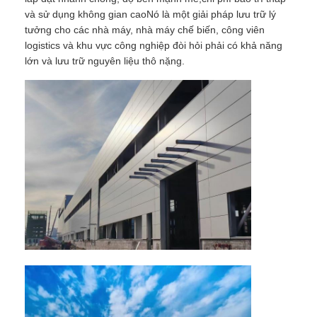
và sử dụng không gian caoNó là một giải pháp lưu trữ lý
tưởng cho các nhà máy, nhà máy chế biến, công viên
Về chúng tôi
logistics và khu vực công nghiệp đòi hỏi phải có khả năng
lớn và lưu trữ nguyên liệu thô nặng.
Tham quan nhà máy
Kiểm soát chất lượng
Liên hệ
Tin tức
Các vụ án
Blog