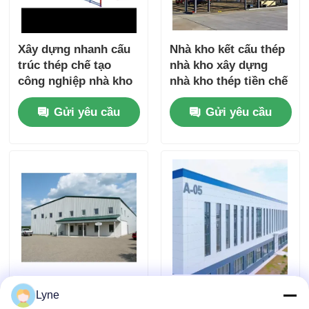
Xây dựng nhanh cấu
Nhà kho kết cấu thép
trúc thép chế tạo
nhà kho xây dựng
công nghiệp nhà kho
nhà kho thép tiền chế
kim loại tòa nhà với
nhà xưởng nhà kho
Gửi yêu cầu
Gửi yêu cầu
thiết kế chuyên
nhà xưởng
nghiệp
Thư viện cấu trúc
Cơ cấu thép tùy
Lyne
thép trước chế tạo
chỉnh kho thương