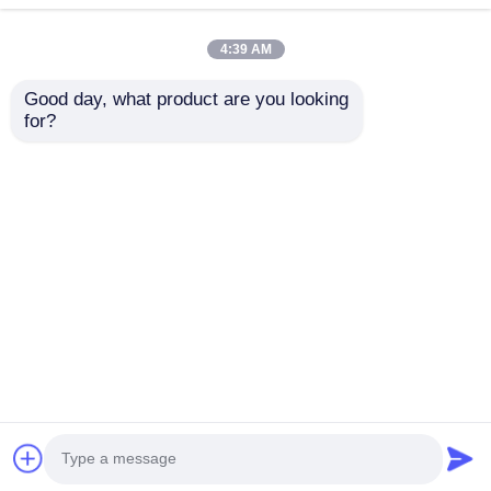
chống động đất tùy
mại hiện đại cho nhà
chỉnh với cài đặt
để xe công nghiệp
4:39 AM
Gửi yêu cầu
Gửi yêu cầu
nhanh
kho chứa
Good day, what product are you looking 
for?
Nhà
Về chúng tôi
Liên hệ với chúng tôi
Desktop Site
Sơ đồ trang web
Chính sách bảo mật
Phẩm chất
Cấu trúc thép đúc sẵn
Nhà máy trung
quốc.Copyright © 2026 QINGDAO TISIN STEEL
STRUCTURE CO.,LTD. All Rights Reserved.