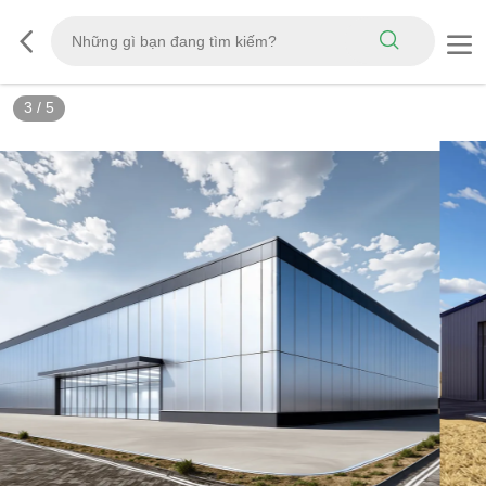
3
/
5