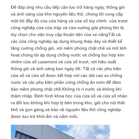
Để đáp ứng nhu cầu tiếp cận lưu trữ hàng ngày, thông gió
và ánh sáng của kho nguyên liệu thô, chúng tôi cung cấp
một bộ đầy đủ của cửa hàng và cửa sổ tùy chỉnh. cửa trượt
công nghiệp,cửa cửa trập và cửa xưởng giải phóng lớn là
tùy chọn cho việc truy cập thuận tiện của xe nângTất cả
các cửa công nghiệp áp dụng khung thép dày và thiết kế
tăng cường chống gió, với niêm phong chặt chẽ và mở linh
hoạt.chúng tôi áp dụng chống nước và chống bụi hợp kim
nhôm cửa sổ casement và cửa sổ trượt, với hiệu suất
thông gió và ánh sáng ban ngày tốt. Tất cả các phụ kiện
cửa sổ và cửa sổ được kết hợp với các dải cao su chống
nước và các phụ kiện phần cứng chống ăn mòn để đảm
bảo niêm phong chặt chẽ,Không rò rỉ nước và không khí
thâm nhập. Định hình khoa học của cửa sổ và cửa sổ nhận
ra đối lưu không khí hợp lý bên trong kho, giữ cho nội thất
khô và gọn gàng,và bảo vệ nguyên liệu thô công nghiệp
được lưu trữ khỏi ẩm và nấm mốc.