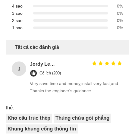
4 sao
0%
3 sao
0%
2 sao
0%
1 sao
0%
Tất cả các đánh giá
Jordy Leong
J
Có ích (200)
Very save time and money,install very fast,and
Thanks the engineer's guidance.
thẻ:
Kho cấu trúc thép
Thùng chứa gói phẳng
Khung khung cổng thông tin