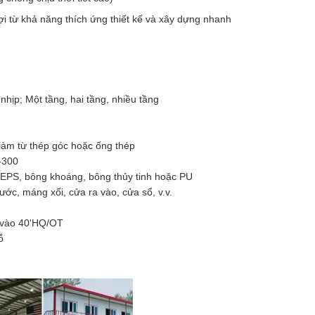
i từ khả năng thích ứng thiết kế và xây dựng nhanh
nhịp; Một tầng, hai tầng, nhiều tầng
làm từ thép góc hoặc ống thép
-300
 EPS, bông khoáng, bông thủy tinh hoặc PU
ước, máng xối, cửa ra vào, cửa sổ, v.v.
p vào 40'HQ/OT
ỗ