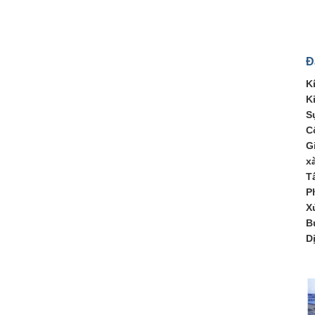
Đ
K
K
S
C
G
x
T
P
X
B
D