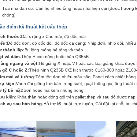
Tòa nhà dân cư: Căn hộ nhiều tầng hoặc nhà hiện đại (được hưởng lợ
chóng)
ặc điểm kỹ thuật kết cấu thép
ích thước:
Dài x rộng x Cao mái, độ dốc mái
iểu:
Độ dốc đơn, độ dốc đôi, độ dốc đa dạng; Nhịp đơn, nhịp đôi, nhiều 
ự thành lập:
Bu lông móng bê tông và thép
ột và dầm:
Thép H cán nóng hoặc hàn Q355B
iằng ngang và cột:
Hệ giằng X hoặc V hoặc các loại giằng khác được 
à gồ C hoặc Z:
Thép hình Q235B C/Z kích thước C160-300 hoặc Z160
ấm mái và tường:
Tấm tôn đơn nhiều màu sắc; Panel cách nhiệt bằng
hụ kiện:
Vành đai giếng trời bán trong suốt, quạt thông gió, ống thoát n
ử lý bề mặt:
Sơn hoặc mạ kẽm nhúng nóng
ưu kiện:
Khỏa thân hoặc đóng gói trên pallet thép và sau đó được nạ
ịch vụ sau bán hàng:
Hỗ trợ kỹ thuật trực tuyến, Cài đặt tại chỗ, tại ch