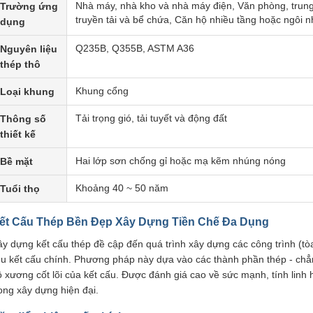
Nhà máy, nhà kho và nhà máy điện, Văn phòng, trun
Trường ứng
truyền tải và bể chứa, Căn hộ nhiều tầng hoặc ngôi n
dụng
Q235B, Q355B, ASTM A36
Nguyên liệu
thép thô
Khung cổng
Loại khung
Tải trọng gió, tải tuyết và động đất
Thông số
thiết kế
Hai lớp sơn chống gỉ hoặc mạ kẽm nhúng nóng
Bề mặt
Khoảng 40 ~ 50 năm
Tuổi thọ
ết Cấu Thép Bền Đẹp Xây Dựng Tiền Chế Đa Dụng
y dựng kết cấu thép đề cập đến quá trình xây dựng các công trình (tòa
iệu kết cấu chính. Phương pháp này dựa vào các thành phần thép - chẳn
 xương cốt lõi của kết cấu. Được đánh giá cao về sức mạnh, tính linh 
ong xây dựng hiện đại.