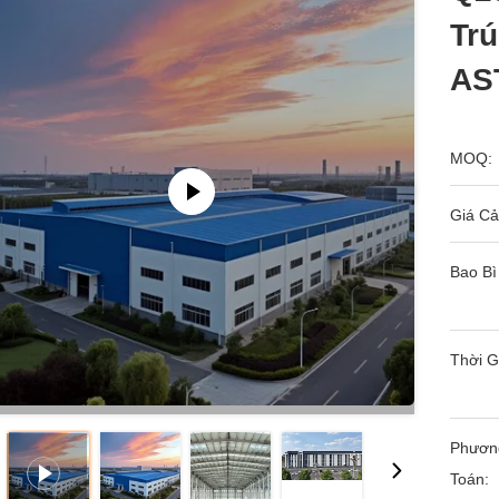
Tr
AS
MOQ:
Giá Cả
Bao Bì
Thời G
Phươn
Toán: