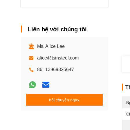
Liên hệ với chúng tôi
Ms. Alice Lee
alice@tsinsteel.com
86--13969825647
T
nói chuyện ngay.
N
C