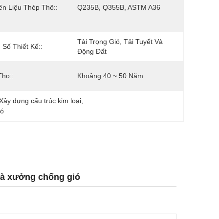
n Liệu Thép Thô::
Q235B, Q355B, ASTM A36
Tải Trọng Gió, Tải Tuyết Và 
Số Thiết Kế::
Động Đất
Thọ::
Khoảng 40 ~ 50 Năm
ây dựng cấu trúc kim loại
, 
ió
Nhà xưởng chống gió