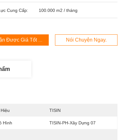
Lực Cung Cấp:
100.000 m2 / tháng
ận Được Giá Tốt Nhất
Nói Chuyện Ngay.
Phẩm
 Hiệu
TISIN
ô Hình
TISIN-PH-Xây Dựng 07