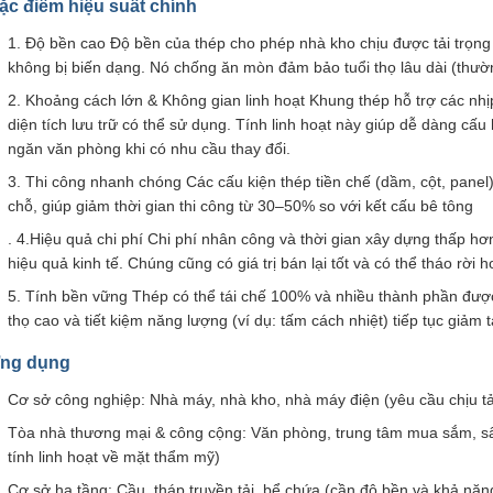
ặc điểm hiệu suất chính
1. Độ bền cao Độ bền của thép cho phép nhà kho chịu được tải trọng l
không bị biến dạng. Nó chống ăn mòn đảm bảo tuổi thọ lâu dài (thườ
2. Khoảng cách lớn & Không gian linh hoạt Khung thép hỗ trợ các nhị
diện tích lưu trữ có thể sử dụng. Tính linh hoạt này giúp dễ dàng cấu
ngăn văn phòng khi có nhu cầu thay đổi.
3. Thi công nhanh chóng Các cấu kiện thép tiền chế (dầm, cột, panel)
chỗ, giúp giảm thời gian thi công từ 30–50% so với kết cấu bê tông
. 4.Hiệu quả chi phí Chi phí nhân công và thời gian xây dựng thấp hơn,
hiệu quả kinh tế. Chúng cũng có giá trị bán lại tốt và có thể tháo rời 
5. Tính bền vững Thép có thể tái chế 100% và nhiều thành phần được l
thọ cao và tiết kiệm năng lượng (ví dụ: tấm cách nhiệt) tiếp tục giảm
ng dụng
Cơ sở công nghiệp: Nhà máy, nhà kho, nhà máy điện (yêu cầu chịu tải
Tòa nhà thương mại & công cộng: Văn phòng, trung tâm mua sắm, sân
tính linh hoạt về mặt thẩm mỹ)
Cơ sở hạ tầng: Cầu, tháp truyền tải, bể chứa (cần độ bền và khả năng