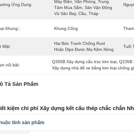
Máy Điện, Văn Phòng, Trung 
rường Ứng Dụng:
Nguyê
Tâm Mua Sắm, Sân Vận Động 
Và Sân Bay, Cầu, Tháp
oại Khung::
Khung Cổng
Tham 
Hai Bức Tranh Chống Rust 
ề Mặt:
Tuổi 
Hoặc Dips Được Mạ Kẽm Nóng
Q355B Xây dựng cấu trúc kim loại
, 
Q235B X
àm nổi bật:
Xây dựng nhà để xe bằng kim loại chống g
ô Tả Sản Phẩm
iết kiệm chi phí Xây dựng kết cấu thép chắc chắn 
huộc tính sản phẩm