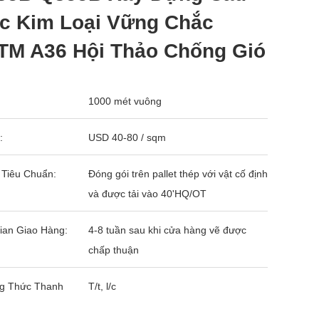
úc Kim Loại Vững Chắc
TM A36 Hội Thảo Chống Gió
1000 mét vuông
:
USD 40-80 / sqm
 Tiêu Chuẩn:
Đóng gói trên pallet thép với vật cố định
và được tải vào 40'HQ/OT
ian Giao Hàng:
4-8 tuần sau khi cửa hàng vẽ được
chấp thuận
g Thức Thanh
T/t, l/c