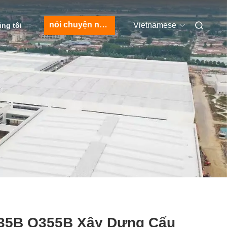
nói chuyện ngay.
Vietnamese
úng tôi
35B Q355B Xây Dựng Cấu