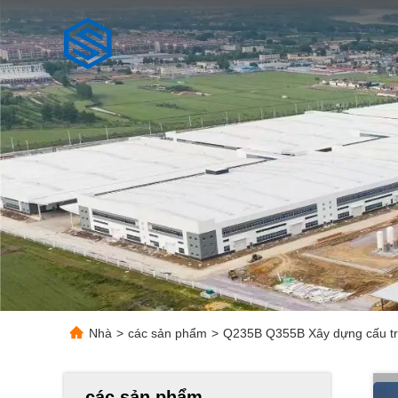
Nhà
>
các sản phẩm
>
Q235B Q355B Xây dựng cấu trú
các sản phẩm