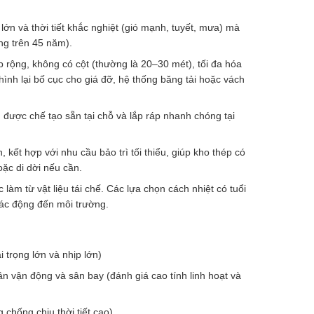
ớn và thời tiết khắc nghiệt (gió mạnh, tuyết, mưa) mà
ng trên 45 năm).
p rộng, không có cột (thường là 20–30 mét), tối đa hóa
 hình lại bố cục cho giá đỡ, hệ thống băng tải hoặc vách
 được chế tạo sẵn tại chỗ và lắp ráp nhanh chóng tại
 kết hợp với nhu cầu bảo trì tối thiểu, giúp kho thép có
hoặc di dời nếu cần.
àm từ vật liệu tái chế. Các lựa chọn cách nhiệt có tuổi
 tác động đến môi trường.
 trọng lớn và nhịp lớn)
 vận động và sân bay (đánh giá cao tính linh hoạt và
 chống chịu thời tiết cao)