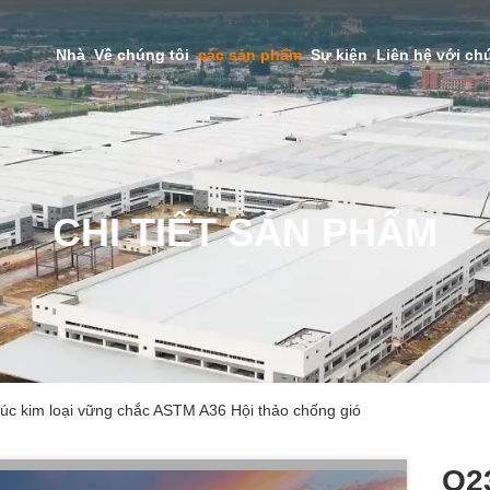
Nhà
Về chúng tôi
các sản phẩm
Sự kiện
Liên hệ với ch
CHI TIẾT SẢN PHẨM
c kim loại vững chắc ASTM A36 Hội thảo chống gió
Q2