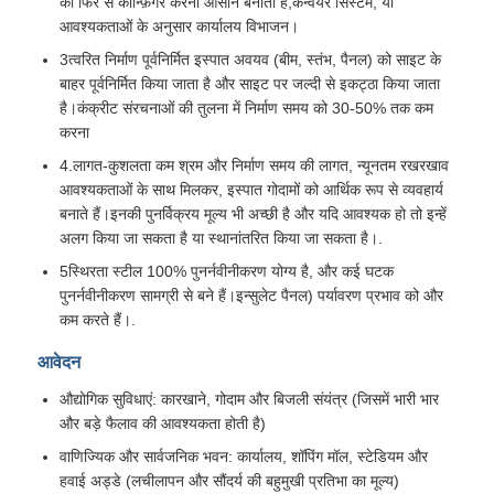
को फिर से कॉन्फ़िगर करना आसान बनाता है,कन्वेयर सिस्टम, या
आवश्यकताओं के अनुसार कार्यालय विभाजन।
पूर्वनिर्मित इस्पात संरचना
3त्वरित निर्माण पूर्वनिर्मित इस्पात अवयव (बीम, स्तंभ, पैनल) को साइट के
बाहर पूर्वनिर्मित किया जाता है और साइट पर जल्दी से इकट्ठा किया जाता
है।कंक्रीट संरचनाओं की तुलना में निर्माण समय को 30-50% तक कम
इस्पात संरचना गोदाम
करना
4.लागत-कुशलता कम श्रम और निर्माण समय की लागत, न्यूनतम रखरखाव
आवश्यकताओं के साथ मिलकर, इस्पात गोदामों को आर्थिक रूप से व्यवहार्य
इस्पात संरचना कार्यशाला
बनाते हैं।इनकी पुनर्विक्रय मूल्य भी अच्छी है और यदि आवश्यक हो तो इन्हें
अलग किया जा सकता है या स्थानांतरित किया जा सकता है।.
इस्पात संरचना निर्माण
5स्थिरता स्टील 100% पुनर्नवीनीकरण योग्य है, और कई घटक
पुनर्नवीनीकरण सामग्री से बने हैं।इन्सुलेट पैनल) पर्यावरण प्रभाव को और
कम करते हैं।.
इस्पात संरचना निर्माण
आवेदन
औद्योगिक सुविधाएं: कारखाने, गोदाम और बिजली संयंत्र (जिसमें भारी भार
स्टील फ्रेम बिल्डिंग
और बड़े फैलाव की आवश्यकता होती है)
वाणिज्यिक और सार्वजनिक भवन: कार्यालय, शॉपिंग मॉल, स्टेडियम और
इस्पात संरचना निर्माण
हवाई अड्डे (लचीलापन और सौंदर्य की बहुमुखी प्रतिभा का मूल्य)