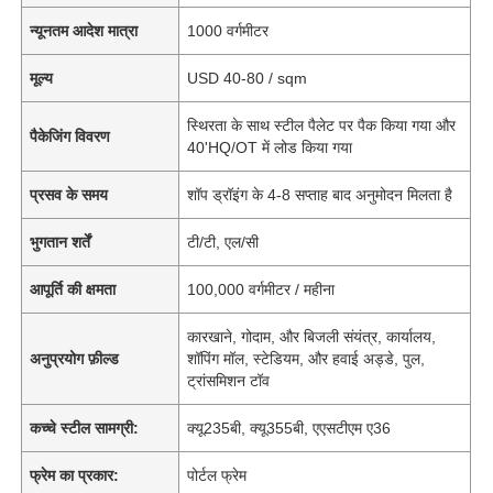
न्यूनतम आदेश मात्रा
1000 वर्गमीटर
मूल्य
USD 40-80 / sqm
स्थिरता के साथ स्टील पैलेट पर पैक किया गया और
पैकेजिंग विवरण
40'HQ/OT में लोड किया गया
प्रसव के समय
शॉप ड्रॉइंग के 4-8 सप्ताह बाद अनुमोदन मिलता है
भुगतान शर्तें
टी/टी, एल/सी
आपूर्ति की क्षमता
100,000 वर्गमीटर / महीना
कारखाने, गोदाम, और बिजली संयंत्र, कार्यालय,
अनुप्रयोग फ़ील्ड
शॉपिंग मॉल, स्टेडियम, और हवाई अड्डे, पुल,
ट्रांसमिशन टॉव
कच्चे स्टील सामग्री:
क्यू235बी, क्यू355बी, एएसटीएम ए36
फ्रेम का प्रकार:
पोर्टल फ्रेम