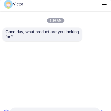
होम
हमारे बारे में
हमसे संपर्क करें
Desktop Site
Victor
साइटमैप
गोपनीयता नीति
3:26 AM
गुणवत्ता
पूर्वनिर्मित इस्पात संरचना
चीन का कारखाना.Copyright
Good day, what product are you looking 
© 2026 QINGDAO TISIN STEEL STRUCTURE
for?
CO.,LTD. All Rights Reserved.