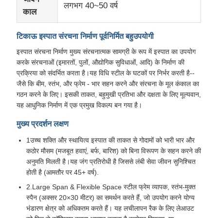
लगभग 40~50 वर्ष
काल
कारखाने का दौरा
टिकाऊ इस्पात संरचना निर्माण पूर्वनिर्मित बहुउपयोगी
इस्पात संरचना निर्माण मुख्य संरचनात्मक सामग्री के रूप में इस्पात का उपयोग
गुणवत्ता नियंत्रण
करके संरचनाओं (इमारतों, पुलों, औद्योगिक सुविधाओं, आदि) के निर्माण की
प्रक्रिया को संदर्भित करता है।यह विधि स्टील के घटकों पर निर्भर करती है--
जैसे कि बीम, स्तंभ, और फ्रेम - भार सहन करने और संरचना के मूल कंकाल का
हमसे संपर्क करें
गठन करने के लिए। इसकी ताकत, बहुमुखी प्रतिभा और दक्षता के लिए मूल्यवान,
यह आधुनिक निर्माण में एक प्रमुख विकल्प बन गया है।
समाचार
मुख्य प्रदर्शन लक्षण
1उच्च शक्ति और स्थायित्व इस्पात की ताकत से गोदामों को भारी भार और
कठोर मौसम (मजबूत हवाएं, बर्फ, बारिश) को बिना विरूपण के सहन करने की
मामले
अनुमति मिलती है।यह जंग प्रतिरोधी है जिससे लंबी सेवा जीवन सुनिश्चित
होती है (आमतौर पर 45+ वर्ष).
ब्लॉग
2.Large Span & Flexible Space स्टील फ्रेम व्यापक, स्तंभ-मुक्त
स्पैन (अक्सर 20×30 मीटर) का समर्थन करते हैं, जो उपयोग करने योग्य
भंडारण क्षेत्र को अधिकतम करते हैं। यह लचीलापन रैक के लिए लेआउट
एक उद्धरण का अनुरोध करें