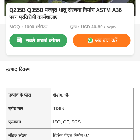
Q235B Q355B मजबूत धातु संरचना निर्माण ASTM A36
पवन प्रतिरोधी कार्यशालाएं
MOQ：1000 वर्गमीटर
मूल्य：USD 40-80 / sqm
अब बात करें
सबसे अच्छी कीमत
उत्पाद विवरण
उत्पत्ति के प्लेस
शैंडोंग, चीन
ब्रांड नाम
TISIN
प्रमाणन
ISO, CE, SGS
मॉडल संख्या
टिसिन-पीएच-निर्माण 07