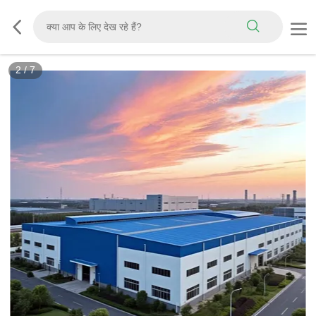
3
/
7