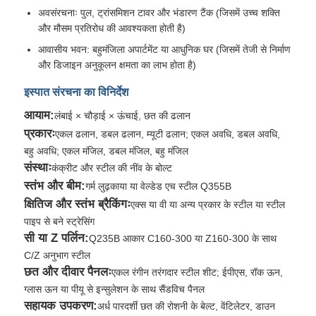
अवसंरचनाः पुल, ट्रांसमिशन टावर और भंडारण टैंक (जिसमें उच्च शक्ति
और मौसम प्रतिरोध की आवश्यकता होती है)
इस्पात निर्माण सामग्री
आवासीय भवन: बहुमंजिला अपार्टमेंट या आधुनिक घर (जिसमें तेजी से निर्माण
और डिजाइन अनुकूलन क्षमता का लाभ होता है)
पोल्ट्री हाउस
इस्पात संरचना का विनिर्देश
आयाम:
लंबाई × चौड़ाई × ऊंचाई, छत की ढलान
गाय का बगीचा
प्रकारः
एकल ढलान, डबल ढलान, म्यूटी ढलान; एकल अवधि, डबल अवधि,
बहु अवधि; एकल मंजिल, डबल मंजिल, बहु मंजिल
संस्थाः
घोड़े का शेड
कंक्रीट और स्टील की नींव के बोल्ट
स्तंभ और बीम:
गर्म लुढ़काया या वेल्डेड एच स्टील Q355B
क्षितिज और स्तंभ ब्रैकिंगः
एक्स या वी या अन्य प्रकार के स्टील या स्टील
स्टील गैरेज
पाइप से बने स्ट्रेसिंग
सी या Z पर्लिन:
Q235B आकार C160-300 या Z160-300 के साथ
C/Z अनुभाग स्टील
छत और दीवार पैनलः
एकल रंगीन तरंगदार स्टील शीट; ईपीएस, रॉक ऊन,
ग्लास ऊन या पीयू से इन्सुलेशन के साथ सैंडविच पैनल
सहायक उपकरण:
अर्ध पारदर्शी छत की रोशनी के बेल्ट, वेंटिलेटर, डाउन