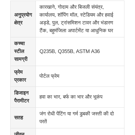
कारखाने, गोदाम और बिजली संयंत्र,
अनुप्रयोग
कार्यालय, शॉपिंग मॉल, स्टेडियम और हवाई
क्षेत्र
अड्डे, पुल, ट्रांसमिशन टावर और भंडारण
टैंक, बहुमंजिला अपार्टमेंट या आधुनिक घर
कच्चा
स्टील
Q235B, Q355B, ASTM A36
सामग्री
फ्रेम
पोर्टल फ्रेम
प्रकार
डिजाइन
घर
हवा का भार, बर्फ का भार और भूकंप
पैरामीटर
जंग रोधी पेंटिंग या गर्म डुबकी जस्ती की दो
उत्पादों
सतह
परतें
हमारे बारे में
जीवन