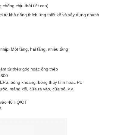
 chống chịu thời tiết cao)
i từ khả năng thích ứng thiết kế và xây dựng nhanh
nhịp; Một tầng, hai tầng, nhiều tầng
làm từ thép góc hoặc ống thép
-300
 EPS, bông khoáng, bông thủy tinh hoặc PU
ước, máng xối, cửa ra vào, cửa sổ, v.v.
p vào 40'HQ/OT
ỗ