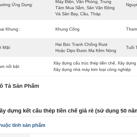
Máy Điện, Văn Phòng, Trung 
rường Ứng Dụng:
Nguyê
Tâm Mua Sắm, Sân Vận Động 
Và Sân Bay, Cầu, Tháp
oại Khung::
Khung Cổng
Tham 
Hai Bức Tranh Chống Rust 
ề Mặt:
Tuổi 
Hoặc Dips Được Mạ Kẽm Nóng
Xây dựng cấu trúc thép tiền chế
, 
Xây dựng 
àm nổi bật:
Xây dựng nhà máy kim loại công nghiệp
ô Tả Sản Phẩm
ây dựng kết cấu thép tiền chế giá rẻ (sử dụng 50 nă
huộc tính sản phẩm