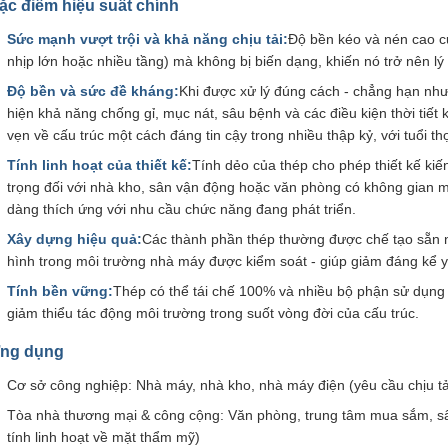
ặc điểm hiệu suất chính
Sức mạnh vượt trội và khả năng chịu tải:
Độ bền kéo và nén cao c
nhịp lớn hoặc nhiều tầng) mà không bị biến dạng, khiến nó trở nên lý 
Độ bền và sức đề kháng:
Khi được xử lý đúng cách - chẳng hạn nh
hiện khả năng chống gỉ, mục nát, sâu bệnh và các điều kiện thời tiết k
vẹn về cấu trúc một cách đáng tin cậy trong nhiều thập kỷ, với tuổi 
Tính linh hoạt của thiết kế:
Tính dẻo của thép cho phép thiết kế kiến
trọng đối với nhà kho, sân vận động hoặc văn phòng có không gian m
dàng thích ứng với nhu cầu chức năng đang phát triển.
Xây dựng hiệu quả:
Các thành phần thép thường được chế tạo sẵn ng
hình trong môi trường nhà máy được kiểm soát - giúp giảm đáng kể yê
Tính bền vững:
Thép có thể tái chế 100% và nhiều bộ phận sử dụng vậ
giảm thiểu tác động môi trường trong suốt vòng đời của cấu trúc.
ng dụng
Cơ sở công nghiệp: Nhà máy, nhà kho, nhà máy điện (yêu cầu chịu tải
Tòa nhà thương mại & công cộng: Văn phòng, trung tâm mua sắm, sân
tính linh hoạt về mặt thẩm mỹ)