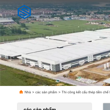
Nhà
>
các sản phẩm
>
Thi công kết cấu thép tiền ch
các sản phẩm