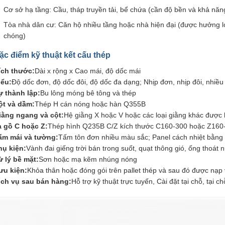
Cơ sở hạ tầng: Cầu, tháp truyền tải, bể chứa (cần độ bền và khả năng
Tòa nhà dân cư: Căn hộ nhiều tầng hoặc nhà hiện đại (được hưởng lợ
chóng)
ặc điểm kỹ thuật kết cấu thép
ích thước:
Dài x rộng x Cao mái, độ dốc mái
iểu:
Độ dốc đơn, độ dốc đôi, độ dốc đa dạng; Nhịp đơn, nhịp đôi, nhiều 
ự thành lập:
Bu lông móng bê tông và thép
ột và dầm:
Thép H cán nóng hoặc hàn Q355B
iằng ngang và cột:
Hệ giằng X hoặc V hoặc các loại giằng khác được 
à gồ C hoặc Z:
Thép hình Q235B C/Z kích thước C160-300 hoặc Z160
ấm mái và tường:
Tấm tôn đơn nhiều màu sắc; Panel cách nhiệt bằng
hụ kiện:
Vành đai giếng trời bán trong suốt, quạt thông gió, ống thoát n
ử lý bề mặt:
Sơn hoặc mạ kẽm nhúng nóng
ưu kiện:
Khỏa thân hoặc đóng gói trên pallet thép và sau đó được nạ
ịch vụ sau bán hàng:
Hỗ trợ kỹ thuật trực tuyến, Cài đặt tại chỗ, tại ch