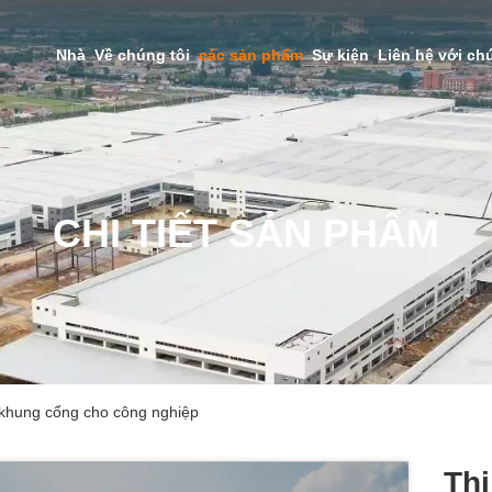
Nhà
Về chúng tôi
các sản phẩm
Sự kiện
Liên hệ với ch
CHI TIẾT SẢN PHẨM
ế khung cổng cho công nghiệp
Thi