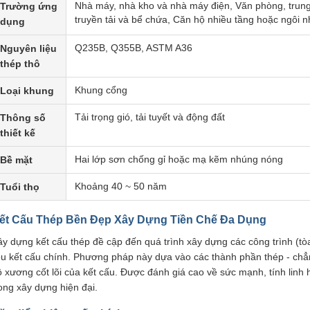
Nhà máy, nhà kho và nhà máy điện, Văn phòng, trun
Trường ứng
truyền tải và bể chứa, Căn hộ nhiều tầng hoặc ngôi n
dụng
Q235B, Q355B, ASTM A36
Nguyên liệu
thép thô
Khung cổng
Loại khung
Tải trọng gió, tải tuyết và động đất
Thông số
thiết kế
Hai lớp sơn chống gỉ hoặc mạ kẽm nhúng nóng
Bề mặt
Khoảng 40 ~ 50 năm
Tuổi thọ
ết Cấu Thép Bền Đẹp Xây Dựng Tiền Chế Đa Dụng
y dựng kết cấu thép đề cập đến quá trình xây dựng các công trình (tòa
iệu kết cấu chính. Phương pháp này dựa vào các thành phần thép - chẳn
 xương cốt lõi của kết cấu. Được đánh giá cao về sức mạnh, tính linh 
ong xây dựng hiện đại.