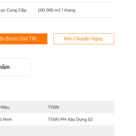
Lực Cung Cấp:
100.000 m2 / tháng
ận Được Giá Tốt Nhất
Nói Chuyện Ngay.
Phẩm
 Hiệu
TISIN
ô Hình
TISIN-PH-Xây Dựng 02