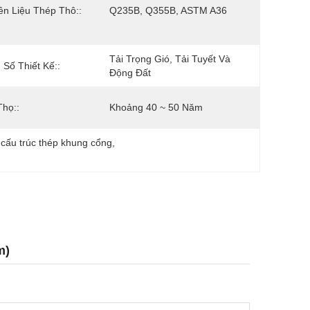
n Liệu Thép Thô::
Q235B, Q355B, ASTM A36
Tải Trọng Gió, Tải Tuyết Và 
Số Thiết Kế::
Động Đất
Thọ::
Khoảng 40 ~ 50 Năm
cấu trúc thép khung cổng
, 
m)