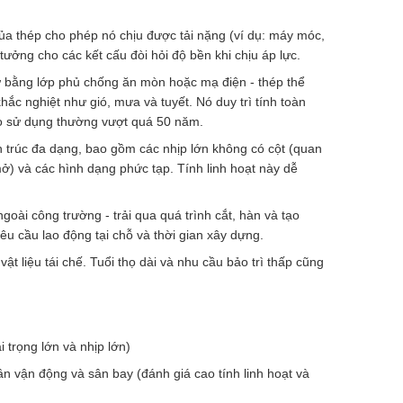
ủa thép cho phép nó chịu được tải nặng (ví dụ: máy móc,
tưởng cho các kết cấu đòi hỏi độ bền khi chịu áp lực.
ư bằng lớp phủ chống ăn mòn hoặc mạ điện - thép thể
hắc nghiệt như gió, mưa và tuyết. Nó duy trì tính toàn
thọ sử dụng thường vượt quá 50 năm.
 ​​trúc đa dạng, bao gồm các nhịp lớn không có cột (quan
ở) và các hình dạng phức tạp. Tính linh hoạt này dễ
oài công trường - trải qua quá trình cắt, hàn và tạo
u cầu lao động tại chỗ và thời gian xây dựng.
t liệu tái chế. Tuổi thọ dài và nhu cầu bảo trì thấp cũng
 trọng lớn và nhịp lớn)
 vận động và sân bay (đánh giá cao tính linh hoạt và