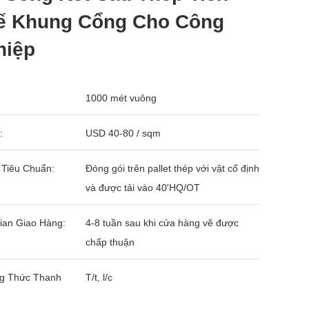
ế Khung Cổng Cho Công
hiệp
1000 mét vuông
:
USD 40-80 / sqm
 Tiêu Chuẩn:
Đóng gói trên pallet thép với vật cố định
và được tải vào 40'HQ/OT
ian Giao Hàng:
4-8 tuần sau khi cửa hàng vẽ được
chấp thuận
g Thức Thanh
T/t, l/c