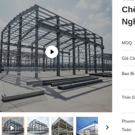
Ch
Ng
MOQ:
Giá Cả
Bao Bì
Thời G
Phươn
Toán: