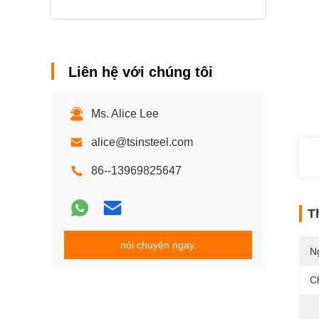
Liên hệ với chúng tôi
Ms. Alice Lee
alice@tsinsteel.com
86--13969825647
T
nói chuyện ngay.
N
C