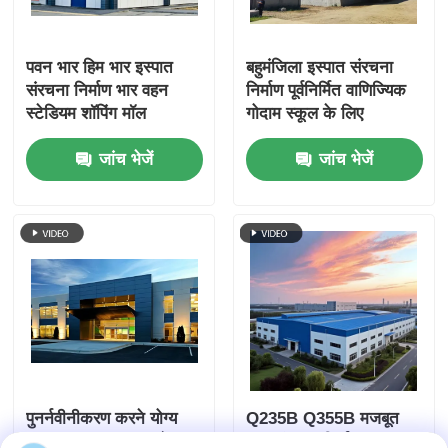
पवन भार हिम भार इस्पात
बहुमंजिला इस्पात संरचना
संरचना निर्माण भार वहन
निर्माण पूर्वनिर्मित वाणिज्यिक
स्टेडियम शॉपिंग मॉल
गोदाम स्कूल के लिए
जांच भेजें
जांच भेजें
पुनर्नवीनीकरण करने योग्य
Q235B Q355B मजबूत
आसान इकट्ठा धातु फ्रेम
धातु संरचना निर्माण ASTM