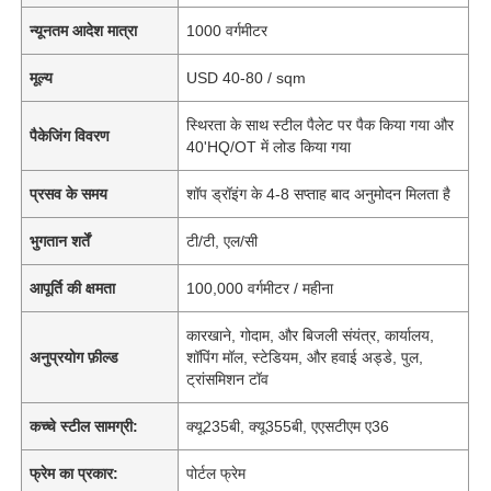
न्यूनतम आदेश मात्रा
1000 वर्गमीटर
मूल्य
USD 40-80 / sqm
स्थिरता के साथ स्टील पैलेट पर पैक किया गया और
पैकेजिंग विवरण
40'HQ/OT में लोड किया गया
प्रसव के समय
शॉप ड्रॉइंग के 4-8 सप्ताह बाद अनुमोदन मिलता है
भुगतान शर्तें
टी/टी, एल/सी
आपूर्ति की क्षमता
100,000 वर्गमीटर / महीना
कारखाने, गोदाम, और बिजली संयंत्र, कार्यालय,
अनुप्रयोग फ़ील्ड
शॉपिंग मॉल, स्टेडियम, और हवाई अड्डे, पुल,
ट्रांसमिशन टॉव
कच्चे स्टील सामग्री:
क्यू235बी, क्यू355बी, एएसटीएम ए36
फ्रेम का प्रकार:
पोर्टल फ्रेम