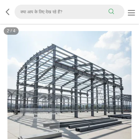
3
/
4