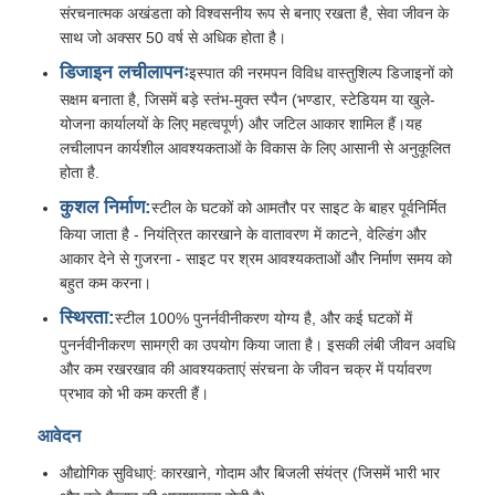
संरचनात्मक अखंडता को विश्वसनीय रूप से बनाए रखता है, सेवा जीवन के
साथ जो अक्सर 50 वर्ष से अधिक होता है।
पूर्वनिर्मित इस्पात संरचना
डिजाइन लचीलापनः
इस्पात की नरमपन विविध वास्तुशिल्प डिजाइनों को
सक्षम बनाता है, जिसमें बड़े स्तंभ-मुक्त स्पैन (भण्डार, स्टेडियम या खुले-
योजना कार्यालयों के लिए महत्वपूर्ण) और जटिल आकार शामिल हैं।यह
इस्पात संरचना गोदाम
लचीलापन कार्यशील आवश्यकताओं के विकास के लिए आसानी से अनुकूलित
होता है.
इस्पात संरचना कार्यशाला
कुशल निर्माण:
स्टील के घटकों को आमतौर पर साइट के बाहर पूर्वनिर्मित
किया जाता है - नियंत्रित कारखाने के वातावरण में काटने, वेल्डिंग और
आकार देने से गुजरना - साइट पर श्रम आवश्यकताओं और निर्माण समय को
इस्पात संरचना निर्माण
बहुत कम करना।
स्थिरता:
स्टील 100% पुनर्नवीनीकरण योग्य है, और कई घटकों में
इस्पात संरचना निर्माण
पुनर्नवीनीकरण सामग्री का उपयोग किया जाता है। इसकी लंबी जीवन अवधि
और कम रखरखाव की आवश्यकताएं संरचना के जीवन चक्र में पर्यावरण
प्रभाव को भी कम करती हैं।
स्टील फ्रेम बिल्डिंग
आवेदन
औद्योगिक सुविधाएं: कारखाने, गोदाम और बिजली संयंत्र (जिसमें भारी भार
इस्पात संरचना निर्माण