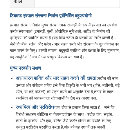
काल
टिकाऊ इस्पात संरचना निर्माण पूर्वनिर्मित बहुउपयोगी
कारखाने का दौरा
इस्पात संरचना निर्माण मुख्य संरचनात्मक सामग्री के रूप में इस्पात का उपयोग
करके संरचनाओं (इमारतों, पुलों, औद्योगिक सुविधाओं, आदि) के निर्माण की
गुणवत्ता नियंत्रण
प्रक्रिया को संदर्भित करता है।यह विधि स्टील के घटकों पर निर्भर करती है--
जैसे कि बीम, स्तंभ, और फ्रेम - भार सहन करने और संरचना के मूल कंकाल का
गठन करने के लिए। इसकी ताकत, बहुमुखी प्रतिभा और दक्षता के लिए मूल्यवान,
हमसे संपर्क करें
यह आधुनिक निर्माण में एक प्रमुख विकल्प बन गया है।
मुख्य प्रदर्शन लक्षण
समाचार
असाधारण शक्ति और भार सहन करने की क्षमता:
स्टील की उच्च
तन्यता और संपीड़न शक्ति इसे बिना विकृति के भारी भार (जैसे, मशीनरी, बड़े
मामले
स्पैन, या कई मंजिलों) को सहन करने की अनुमति देती है,तनाव के तहत
स्थायित्व की आवश्यकता संरचनाओं के लिए यह आदर्श बना.
स्थायित्व और प्रतिरोधः
जब ठीक से इलाज किया जाता है - जैसे कि
ब्लॉग
विरोधी संक्षारण कोटिंग्स या गैल्वनाइजेशन के साथ - स्टील जंग, सड़ांध,
कीटों के प्रकोप, और हवा, बारिश जैसे कठोर मौसम की स्थिति के लिए
एक उद्धरण का अनुरोध करें
मजबूत प्रतिरोध प्रदर्शित करता है,और बर्फयह दशकों तक अपनी