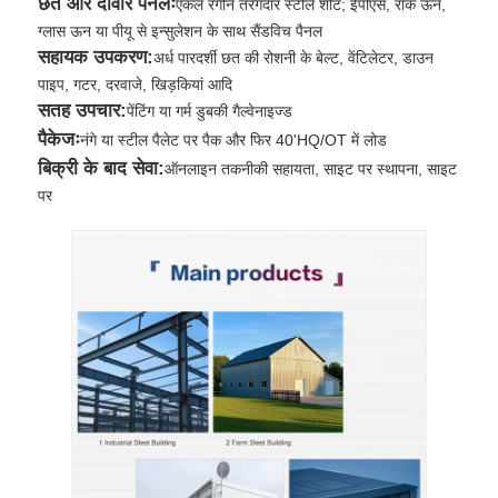
छत और दीवार पैनलः
एकल रंगीन तरंगदार स्टील शीट; ईपीएस, रॉक ऊन,
ग्लास ऊन या पीयू से इन्सुलेशन के साथ सैंडविच पैनल
सहायक उपकरण:
अर्ध पारदर्शी छत की रोशनी के बेल्ट, वेंटिलेटर, डाउन
पाइप, गटर, दरवाजे, खिड़कियां आदि
सतह उपचार:
पेंटिंग या गर्म डुबकी गैल्वेनाइज्ड
पैकेजः
नंगे या स्टील पैलेट पर पैक और फिर 40'HQ/OT में लोड
बिक्री के बाद सेवा:
ऑनलाइन तकनीकी सहायता, साइट पर स्थापना, साइट
पर