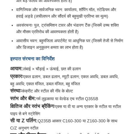
और बड़े फैलाव की आवश्यकता होती है)
वाणिज्यिक और सार्वजनिक भवन: कार्यालय, शॉपिंग मॉल, स्टेडियम और
इस्पात निर्माण सामग्री
हवाई अड्डे (लचीलापन और सौंदर्य की बहुमुखी प्रतिभा का मूल्य)
अवसंरचनाः पुल, ट्रांसमिशन टावर और भंडारण टैंक (जिसमें उच्च शक्ति
और मौसम प्रतिरोध की आवश्यकता होती है)
पोल्ट्री हाउस
आवासीय भवन: बहुमंजिला अपार्टमेंट या आधुनिक घर (जिसमें तेजी से निर्माण
और डिजाइन अनुकूलन क्षमता का लाभ होता है)
गाय का बगीचा
इस्पात संरचना का विनिर्देश
आयाम:
लंबाई × चौड़ाई × ऊंचाई, छत की ढलान
घोड़े का शेड
प्रकारः
एकल ढलान, डबल ढलान, म्यूटी ढलान; एकल अवधि, डबल अवधि,
बहु अवधि; एकल मंजिल, डबल मंजिल, बहु मंजिल
स्टील गैरेज
संस्थाः
कंक्रीट और स्टील की नींव के बोल्ट
स्तंभ और बीम:
गर्म लुढ़काया या वेल्डेड एच स्टील Q355B
क्षितिज और स्तंभ ब्रैकिंगः
एक्स या वी या अन्य प्रकार के स्टील या स्टील
पाइप से बने स्ट्रेसिंग
सी या Z पर्लिन:
Q235B आकार C160-300 या Z160-300 के साथ
C/Z अनुभाग स्टील