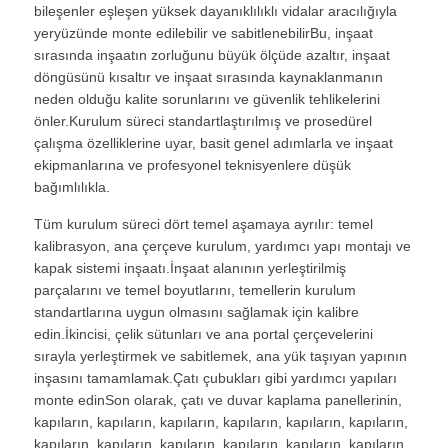
bileşenler eşleşen yüksek dayanıklılıklı vidalar aracılığıyla
yeryüzünde monte edilebilir ve sabitlenebilirBu, inşaat
sırasında inşaatın zorluğunu büyük ölçüde azaltır, inşaat
döngüsünü kısaltır ve inşaat sırasında kaynaklanmanın
neden olduğu kalite sorunlarını ve güvenlik tehlikelerini
önler.Kurulum süreci standartlaştırılmış ve prosedürel
çalışma özelliklerine uyar, basit genel adımlarla ve inşaat
ekipmanlarına ve profesyonel teknisyenlere düşük
bağımlılıkla.
Tüm kurulum süreci dört temel aşamaya ayrılır: temel
kalibrasyon, ana çerçeve kurulum, yardımcı yapı montajı ve
kapak sistemi inşaatı.İnşaat alanının yerleştirilmiş
parçalarını ve temel boyutlarını, temellerin kurulum
standartlarına uygun olmasını sağlamak için kalibre
edin.İkincisi, çelik sütunları ve ana portal çerçevelerini
sırayla yerleştirmek ve sabitlemek, ana yük taşıyan yapının
inşasını tamamlamak.Çatı çubukları gibi yardımcı yapıları
monte edinSon olarak, çatı ve duvar kaplama panellerinin,
kapıların, kapıların, kapıların, kapıların, kapıların, kapıların,
kapıların, kapıların, kapıların, kapıların, kapıların, kapıların,