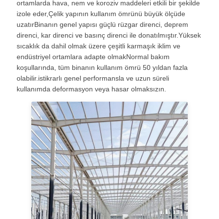
ortamlarda hava, nem ve koroziv maddeleri etkili bir şekilde
izole eder,Çelik yapının kullanım ömrünü büyük ölçüde
Çelik Yapı Malzemesi
uzatırBinanın genel yapısı güçlü rüzgar direnci, deprem
direnci, kar direnci ve basınç direnci ile donatılmıştır.Yüksek
sıcaklık da dahil olmak üzere çeşitli karmaşık iklim ve
Kümes
endüstriyel ortamlara adapte olmakNormal bakım
koşullarında, tüm binanın kullanım ömrü 50 yıldan fazla
olabilir.istikrarlı genel performansla ve uzun süreli
Sığır kulübesine
kullanımda deformasyon veya hasar olmaksızın.
At Ahırı
Çelik Garaj