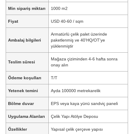
Min sipariş miktarı
1000 m2
Fiyat
USD 40-60 / sqm
Armatürlü çelik palet üzerinde
Ambalaj bilgileri
paketlenmiş ve 40'HQ/OT'ye
yüklenmiştir
Mağaza çiziminden 4-6 hafta sonra
Teslim süresi
onay alın
Ödeme koşulları
T/T
Yetenek temini
Ayda 100000 metrekarelik
Bölme duvar
EPS veya kaya yünü sandviç paneli
Uygulama Alanları
Çelik Yapı Atölye Deposu
Özellikler
Yapısal çelik çerçeve yapısı