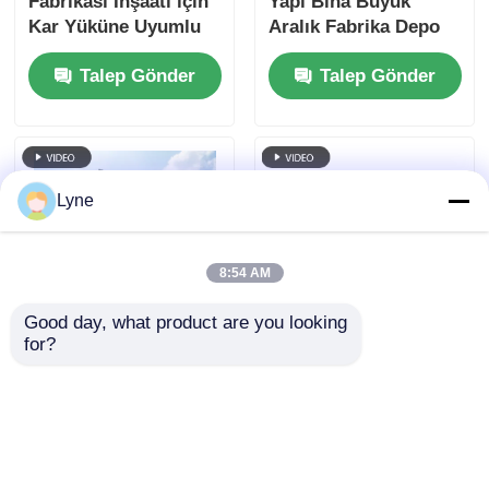
Fabrikası İnşaatı için
Yapı Bina Büyük
Kar Yüküne Uyumlu
Aralık Fabrika Depo
Çelik Yapı Atölyesi
İnşaatı
Talep Gönder
Talep Gönder
Lyne
8:54 AM
Good day, what product are you looking 
for?
Portal Çerçeve
Rüzgar Yükü Kar
Endüstriyel Kullanım
Yükü Çelik Yapı
İçin Hazırlanmış Çelik
İnşaatı Yük Taşıyan
Yapı İnşaatı
stadyumlar alışveriş
Talep Gönder
Talep Gönder
merkezleri