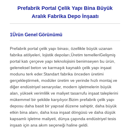
Prefabrik Portal Çelik Yapı Bina Büyük
Aralık Fabrika Depo İnşaatı
1Ürün Genel Görünümü
Prefabrik portal çelik yapı binası, özellikle büyük uzanan
fabrika atölyeleri, lojistik depoları,Üretim temelleriGelişmiş
portal katı çerçeve yapı teknolojisini benimseyen bu ürün,
geleneksel beton ve karmaşık kaynaklı çelik yapı inşaat
modunu terk eder.Standart fabrika önceden üretimi
gerçekleştirmek, modüler üretim ve yerinde hızlı montaj.ve
diğer endüstriyel senaryolar, modern işletmelerin büyük
Ev
alan, yüksek verimlilik ve maliyet tasarrufu inşaat taleplerini
mükemmel bir şekilde karşılıyor.Bizim prefabrik çelik yapı
deposu daha basit bir yapısal düzene sahiptir, daha büyük
Ürünler
etkin bina alanı, daha kısa inşaat döngüsü ve daha düşük
kapsamlı işletme maliyeti, dünya çapında endüstriyel tesis
inşaatı için ana akım seçeneği haline geldi.
Hakkımızda