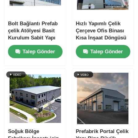
Bolt Bağlantı Prefab
Hızlı Yapımlı Çelik
çelik Atölyesi Basit
Çerçeve Ofis Binası
Kurulum Sabit Yapı
Kısa İnşaat Döngüsü
Sandviç Paneli Tek
Projesi
Talep Gönder
Talep Gönder
Yapraklı Kapılar
Pencereler Tam Bolt
Aksesuarları
Soğuk Bölge
Prefabrik Portal Çelik