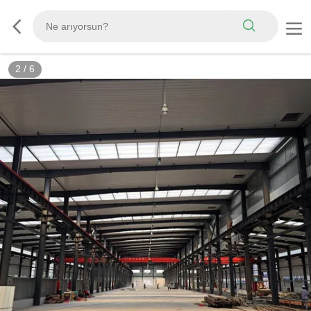
3
/
6