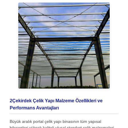
Fabrika turu
Kalite Kontrol
Bizimle İletişim
Haberler
Durumlar
2Çekirdek Çelik Yapı Malzeme Özellikleri ve
blog
Performans Avantajları
Büyük aralık portal çelik yapı binasının tüm yapısal
Bir İndirim İste
bileşenleri yüksek kaliteli ulusal standart çelik malzemeleri