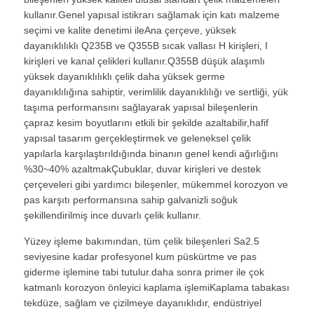
kullanır.Genel yapısal istikrarı sağlamak için katı malzeme
seçimi ve kalite denetimi ileAna çerçeve, yüksek
Prefabrik çelik yapı
dayanıklılıklı Q235B ve Q355B sıcak vallası H kirişleri, I
kirişleri ve kanal çelikleri kullanır.Q355B düşük alaşımlı
yüksek dayanıklılıklı çelik daha yüksek germe
Çelik yapı deposu
dayanıklılığına sahiptir, verimlilik dayanıklılığı ve sertliği, yük
taşıma performansını sağlayarak yapısal bileşenlerin
çapraz kesim boyutlarını etkili bir şekilde azaltabilir,hafif
Çelik yapı atölyesi
yapısal tasarım gerçekleştirmek ve geleneksel çelik
yapılarla karşılaştırıldığında binanın genel kendi ağırlığını
%30~40% azaltmakÇubuklar, duvar kirişleri ve destek
Çelik yapı binası
çerçeveleri gibi yardımcı bileşenler, mükemmel korozyon ve
pas karşıtı performansına sahip galvanizli soğuk
Çelik yapı yapısı
şekillendirilmiş ince duvarlı çelik kullanır.
Yüzey işleme bakımından, tüm çelik bileşenleri Sa2.5
seviyesine kadar profesyonel kum püskürtme ve pas
Çelik çerçeve binası
giderme işlemine tabi tutulur.daha sonra primer ile çok
katmanlı korozyon önleyici kaplama işlemiKaplama tabakası
Çelik yapı imalatı
tekdüze, sağlam ve çizilmeye dayanıklıdır, endüstriyel